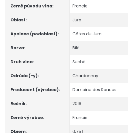
Země původu vína
:
Francie
Oblast
:
Jura
Apelace (podoblast)
:
Côtes du Jura
Barva
:
Bílé
Druh vína
:
Suché
Odrůda (-y)
:
Chardonnay
Producent (výrobce)
:
Domaine des Ronces
Ročník
:
2016
Země výrobce
:
Francie
Objem
:
0,75 l