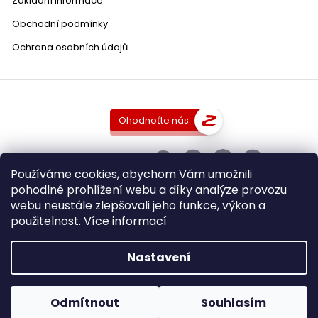
Základní informace
Obchodní podmínky
Ochrana osobních údajů
Ohodnoťte nás
SLEDUJTE NÁS
Používáme cookies, abychom Vám umožnili
pohodlné prohlížení webu a díky analýze provozu
webu neustále zlepšovali jeho funkce, výkon a
použitelnost.
Více informací
Copyright 2026
DobraVina.cz
. Všechna práva vyhrazena.
Upravit nastavení cookies
Nastavení
Grafický návrh vytvořil a nakódoval
Shoptak.cz
Vytvořil Shoptet
Odmítnout
Souhlasím