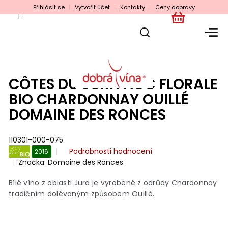
Přejít
Přihlásit se
Vytvořit účet
Kontakty
Ceny dopravy
na
obsah
NÁKUPNÍ
KOŠÍK
CÔTES DU JURA AOC FLORALE
BIO CHARDONNAY OUILLÉ
DOMAINE DES RONCES
110301-000-075
Průměrné
Podrobnosti hodnocení
2016
hodnocení
Značka:
Domaine des Ronces
BIO
produktu
je
Bílé víno z oblasti Jura je vyrobené z odrůdy Chardonnay
0,0
tradičním dolévaným způsobem Ouillé.
z
5
hvězdiček.