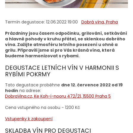
Termín degustace: 12.06.2022 19:00
Dobrá vína, Praha
Prázdniny jsou časem odpočinku, grilování, setkávání
a hlavně pohody v kruhu přátel, se sklenkou dobrého
vína.
Zažijte atmosféru letního posezení u ohně a
grilu.
Připravili jsme si pro Vás krásná vína, která
budeme harmonizovat s rybami.
DEGUSTACE LETNÍCH VÍN V HARMONII S
RYBÍMI POKRMY
Tato degustace proběhne
dne 12. července 2022 od 19
hodin
na adrese:
DobraVina.cz, Ke Koh-i-nooru 472/21, 15500 Praha 5
Cena vstupného na osobu - 1200 Kč
Vstupenky k zakoupení
SKLADBA VÍN PRO DEGUSTACI