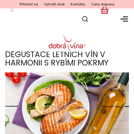
Přejít
Přihlásit se
Vytvořit účet
Kontakty
Ceny dopravy
na
obsah
NÁKUPNÍ
KOŠÍK
DEGUSTACE LETNÍCH VÍN V
HARMONII S RYBÍMI POKRMY