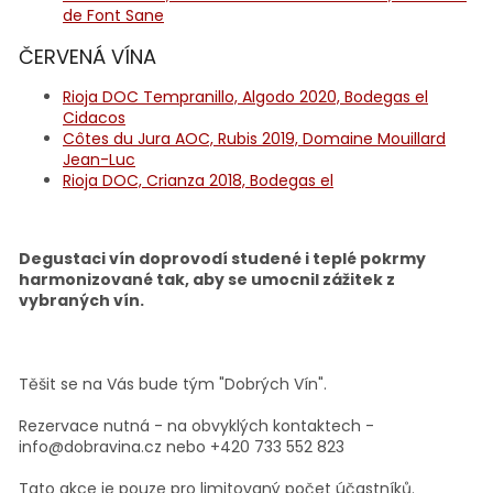
de Font Sane
ČERVENÁ VÍNA
Rioja DOC Tempranillo, Algodo 2020, Bodegas el
Cidacos
Côtes du Jura AOC, Rubis 2019, Domaine Mouillard
Jean-Luc
Rioja DOC, Crianza 2018, Bodegas el
Degustaci vín doprovodí studené i teplé pokrmy
harmonizované tak, aby se umocnil zážitek z
vybraných vín.
Těšit se na Vás bude tým "Dobrých Vín".
Rezervace nutná - na obvyklých kontaktech -
info@dobravina.cz nebo +420 733 552 823
Tato akce je pouze pro limitovaný počet účastníků.