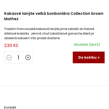
Kakaové lanýže velká bonboniéra Collection brown
Mathez
Tradiční francouzské kakaové lanýže jsme zabalili do fialové
dárkové krabičky. Jemná chuť čokoládové ganache, která je
obalená kakaem Vás prostě dostane.
230 Kč
SKLADEM
(28 KS)
Do košíku
Z
á
p
a
Kontakt