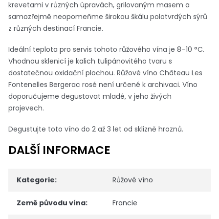
krevetami v různých úpravách, grilovaným masem a
samozřejmě neopomeňme širokou škálu polotvrdých sýrů
z různých destinací Francie.
Ideální teplota pro servis tohoto růžového vína je 8–10 °C.
Vhodnou sklenicí je kalich tulipánovitého tvaru s
dostatečnou oxidační plochou. Růžové víno Château Les
Fontenelles Bergerac rosé není určené k archivaci. Víno
doporučujeme degustovat mladé, v jeho živých
projevech.
Degustujte toto víno do 2 až 3 let od sklizně hroznů.
DALŠÍ INFORMACE
Kategorie
:
Růžové víno
Země původu vína
:
Francie