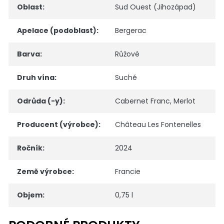
Oblast
:
Sud Ouest (Jihozápad)
Apelace (podoblast)
:
Bergerac
Barva
:
Růžové
Druh vína
:
Suché
Odrůda (-y)
:
Cabernet Franc
,
Merlot
Producent (výrobce)
:
Château Les Fontenelles
Ročník
:
2024
Země výrobce
:
Francie
Objem
:
0,75 l