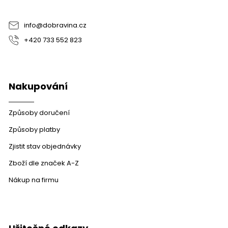
t
í
info
@
dobravina.cz
+420 733 552 823
Nakupování
Způsoby doručení
Způsoby platby
Zjistit stav objednávky
Zboží dle značek A-Z
Nákup na firmu