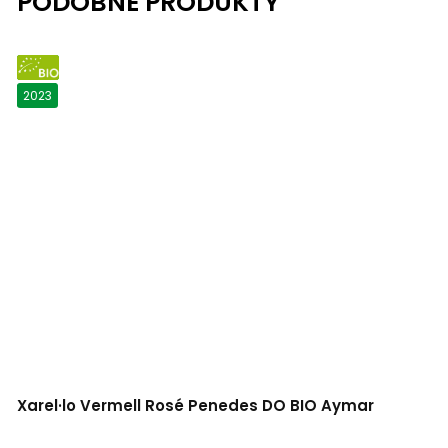
BIO
2023
Xarel·lo Vermell Rosé Penedes DO BIO Aymar