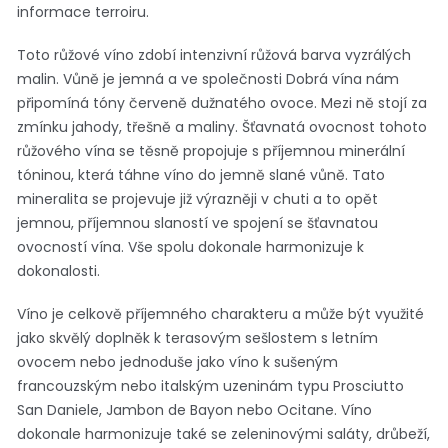
informace terroiru.
Toto růžové víno zdobí intenzivní růžová barva vyzrálých
malin. Vůně je jemná a ve společnosti Dobrá vína nám
připomíná tóny červeně dužnatého ovoce. Mezi ně stojí za
zmínku jahody, třešně a maliny. Šťavnatá ovocnost tohoto
růžového vína se těsně propojuje s příjemnou minerální
tóninou, která táhne víno do jemně slané vůně. Tato
mineralita se projevuje již výrazněji v chuti a to opět
jemnou, příjemnou slaností ve spojení se šťavnatou
ovocností vína. Vše spolu dokonale harmonizuje k
dokonalosti.
Víno je celkově příjemného charakteru a může být využité
jako skvělý doplněk k terasovým sešlostem s letním
ovocem nebo jednoduše jako víno k sušeným
francouzským nebo italským uzeninám typu Prosciutto
San Daniele, Jambon de Bayon nebo Ocitane. Víno
dokonale harmonizuje také se zeleninovými saláty, drůbeží,