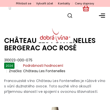
Přejít
Přihlásit se
Vytvořit účet
Kontakty
Ceny dopravy
na
obsah
NÁKUPNÍ
KOŠÍK
CHÂTEAU LES FONTENELLES
BERGERAC AOC ROSÉ
310023-000-075
Průměrné
Podrobnosti hodnocení
2024
hodnocení
Značka:
Château Les Fontenelles
produktu
je
Francouzské víno Château Les Fontenelles je růžové víno
0,0
s vůní dužnatého ovoce. Toto suché víno okouzlí
z
příjemnou slaností ve spojení s ovocnou šťavnatostí.
5
hvězdiček.