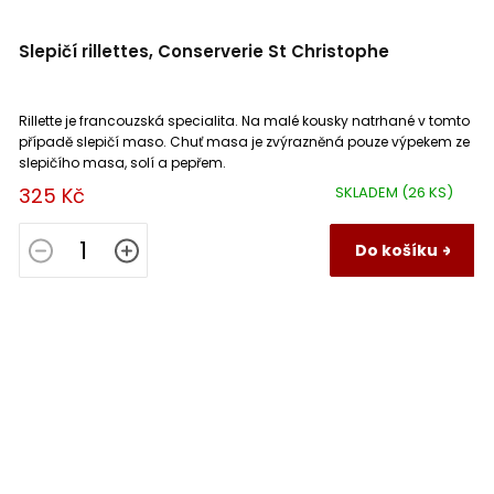
Slepičí rillettes, Conserverie St Christophe
Rillette je francouzská specialita. Na malé kousky natrhané v tomto
případě slepičí maso. Chuť masa je zvýrazněná pouze výpekem ze
slepičího masa, solí a pepřem.
325 Kč
SKLADEM
(26 KS)
Do košíku