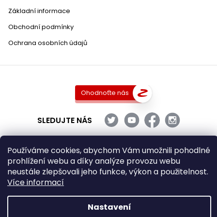
Základní informace
Obchodní podmínky
Ochrana osobních údajů
Ohodnoťte nás
SLEDUJTE NÁS
Používáme cookies, abychom Vám umožnili pohodlné
prohlížení webu a díky analýze provozu webu
Copyright 2026
DobraVina.cz
. Všechna práva vyhrazena.
neustále zlepšovali jeho funkce, výkon a použitelnost.
Upravit nastavení cookies
Více informací
Grafický návrh vytvořil a nakódoval
Shoptak.cz
Nastavení
Vytvořil Shoptet