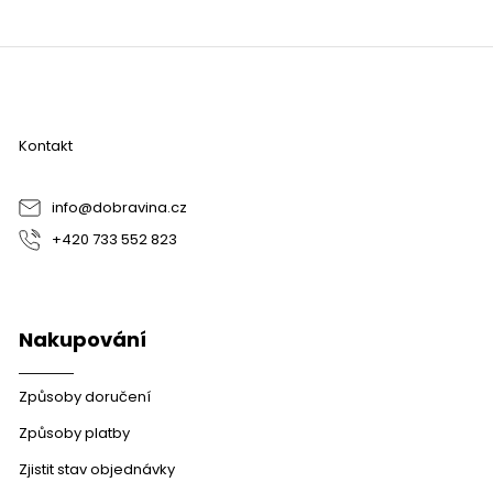
Z
á
p
a
Kontakt
t
í
info
@
dobravina.cz
+420 733 552 823
Nakupování
Způsoby doručení
Způsoby platby
Zjistit stav objednávky