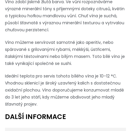
Víno zdobí jiskrně žlutá barva. Ve vůni rozpoznáváme
výrazné minerální tóny s příjemnými doteky citrusů, květin
a typickou hořkou mandlovou vůní. Chuť vína je suchá,
působí šťavnatě s výraznou minerální texturou a vytrvalou
chuťovou perzistencí.
Víno můžeme servírovat samotné jako aperitiv, nebo
spárované s grilovanými rybami, měkkýši, ústřicemi,
italskými těstovinami nebo bílým masem. Toto bílé víno je
také vynikající společně se sushi.
Ideální teplota pro servis tohoto bílého vína je 10–12 °C.
Vhodnou sklenicí je široký uzavřený kalich s dostatečnou
oxidační plochou. Víno doporučujeme konzumovat mladé
do 3 let jeho stáří, kdy můžeme obdivovat jeho mladý
šťavnatý projev.
DALŠÍ INFORMACE