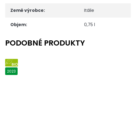
Země výrobce
:
Itálie
Objem
:
0,75 l
BIO
2023