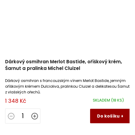
Dárkový osmihran Merlot Bastide, oříškový krém,
Šarnut a pralinka Michel Cluizel
Dárkový osmihran s francouzským vínem Merlot Bastide, jemným
oříškovým krémem Dulcioliva, pralinkou Cluizel a delikatesou Šarnut
z vlašských ořechů.
1 348 Kč
SKLADEM
(18 KS)
Do košíku