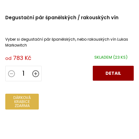
Degustační pár španělských / rakouských vín
Vyber si degustační pár španělských, nebo rakouských vín Lukas
Markowitch
783 Kč
SKLADEM
(23 KS)
od
DETAIL
DÁRKOVÁ
KRABICE
ZDARMA