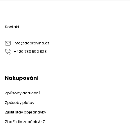
Z
á
p
a
Kontakt
t
í
info
@
dobravina.cz
+420 733 552 823
Nakupování
Způsoby doručení
Způsoby platby
Zjistit stav objednávky
Zboží dle značek A-Z