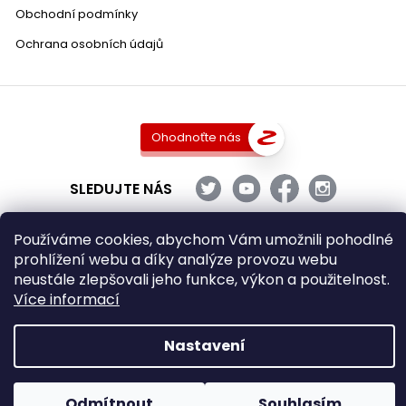
Obchodní podmínky
Ochrana osobních údajů
Ohodnoťte nás
SLEDUJTE NÁS
Používáme cookies, abychom Vám umožnili pohodlné
prohlížení webu a díky analýze provozu webu
Copyright 2026
DobraVina.cz
. Všechna práva vyhrazena.
neustále zlepšovali jeho funkce, výkon a použitelnost.
Upravit nastavení cookies
Více informací
Grafický návrh vytvořil a nakódoval
Shoptak.cz
Nastavení
Vytvořil Shoptet
Odmítnout
Souhlasím