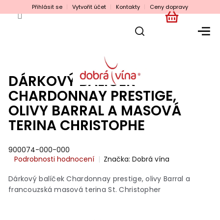
Přejít
Přihlásit se
Vytvořit účet
Kontakty
Ceny dopravy
na
obsah
NÁKUPNÍ
KOŠÍK
DÁRKOVÝ BALÍČEK
CHARDONNAY PRESTIGE,
OLIVY BARRAL A MASOVÁ
TERINA CHRISTOPHE
900074-000-000
Průměrné
Podrobnosti hodnocení
Značka:
Dobrá vína
hodnocení
produktu
Dárkový balíček Chardonnay prestige, olivy Barral a
je
francouzská masová terina St. Christopher
0,0
z
5