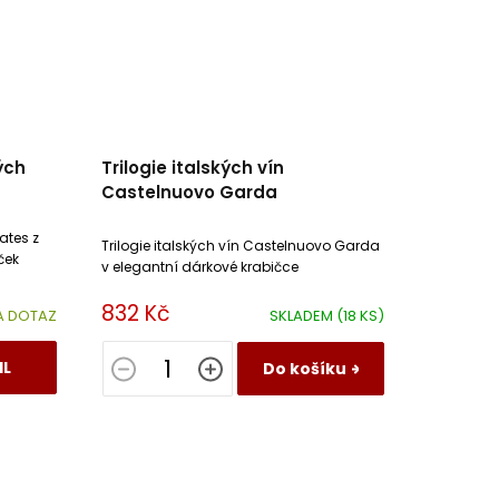
ých
Trilogie italských vín
Castelnuovo Garda
ates z
Trilogie italských vín Castelnuovo Garda
ček
v elegantní dárkové krabičce
832 Kč
A DOTAZ
SKLADEM
(18 KS)
IL
Do košíku