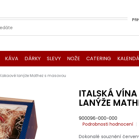
Při
KÁVA
DÁRKY
SLEVY
NOŽE
CATERING
KALENDÁ
na,Kakaové lanýže Mathez s masovou
ITALSKÁ VÍNA
LANÝŽE MATH
900096-000-000
Průměrné
Podrobnosti hodnocení
hodnocení
produktu
Dokonalé souznění červen