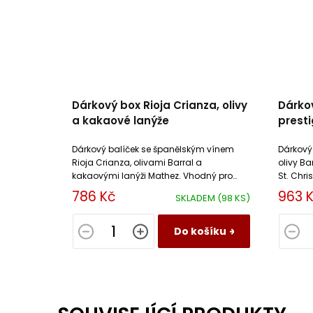
Dárkový box Rioja Crianza, olivy
Dárko
a kakaové lanýže
presti
terina
Dárkový balíček se španělským vínem
Dárkový
Rioja Crianza, olivami Barral a
olivy B
kakaovými lanýži Mathez. Vhodný pro
St. Chri
jakoukoliv příležitost.
786 Kč
963 
SKLADEM
(98 KS)
Do košíku