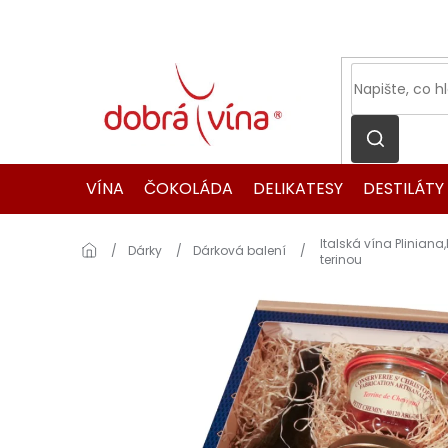
Přejít
na
obsah
VÍNA
ČOKOLÁDA
DELIKATESY
DESTILÁTY
Italská vína Plinia
Domů
Dárky
Dárková balení
terinou