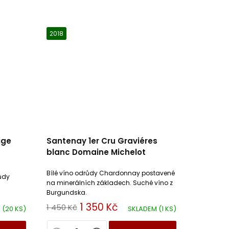
2018
ige
Santenay 1er Cru Graviéres
blanc Domaine Michelot
Bílé víno odrůdy Chardonnay postavené
ůdy
na minerálních základech. Suché víno z
Burgundska.
1 350 Kč
1 450 Kč
M
(20 KS)
SKLADEM
(1 KS)