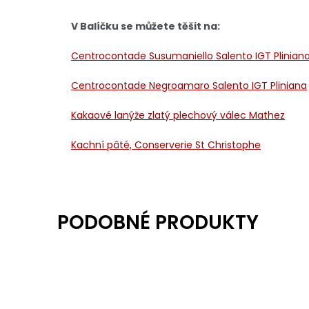
V Balíčku se můžete těšit na:
Centrocontade Susumaniello Salento IGT Plinian
Centrocontade Negroamaro Salento IGT Pliniana
Kakaové lanýže zlatý plechový válec Mathez
Kachní pâté, Conserverie St Christophe