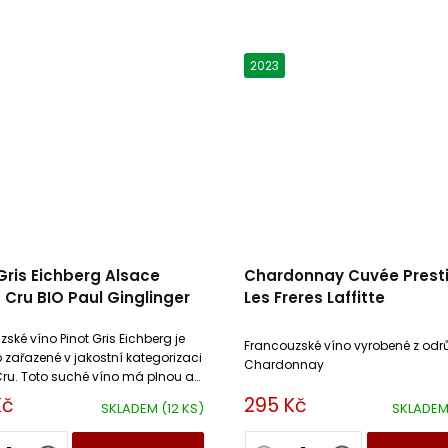
2023
Gris Eichberg Alsace
Chardonnay Cuvée Prest
Cru BIO Paul Ginglinger
Les Freres Laffitte
ské víno Pinot Gris Eichberg je
Francouzské víno vyrobené z odr
o zařazené v jakostní kategorizaci
Chardonnay
ru. Toto suché víno má plnou a
hut s příjemnou kyselinou.
Kč
295 Kč
SKLADEM
(12 KS)
SKLADE