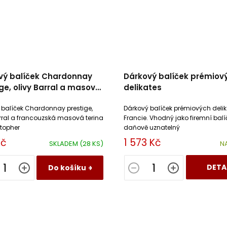
vý balíček Chardonnay
Dárkový balíček prémiov
ge, olivy Barral a masová
delikates
 Christophe
 balíček Chardonnay prestige,
Dárkový balíček prémiových delik
arral a francouzská masová terina
Francie. Vhodný jako firemní balí
stopher
daňově uznatelný
Kč
1 573 Kč
SKLADEM
(28 KS)
N
DETA
Do košíku