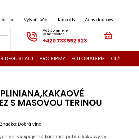
hlásit se
Vytvořit účet
Kontakty
Ceny dopravy
+420 733 552 823
NÁKUPNÍ
KOŠÍK
Ř DEGUSTACÍ
PRO FIRMY
FOTOGALERIE
ČLÁNKY O V
 PLINIANA,KAKAOVÉ
EZ S MASOVOU TERINOU
Značka:
Dobrá vína
ých vín ve spojení s kachním paté a kakaovými