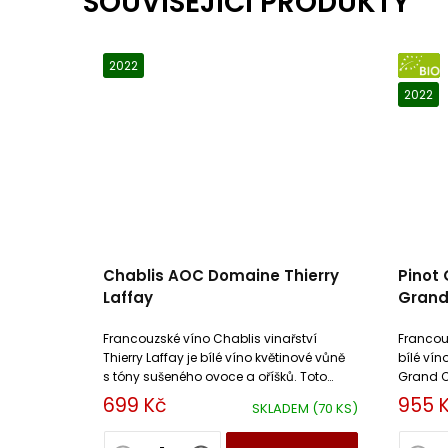
SOUVISEJÍCÍ PRODUKTY
2022
BIO
2022
Chablis AOC Domaine Thierry
Pinot 
Laffay
Grand 
Francouzské víno Chablis vinařství
Francouz
Thierry Laffay je bílé víno květinové vůně
bílé vín
s tóny sušeného ovoce a oříšků. Toto
Grand C
suché víno má pevnou minerální texturu.
silnou c
699 Kč
955 
SKLADEM
(70 KS)