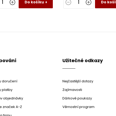
Do košíku
Do koší
pování
Užitečné odkazy
 doručení
Nejčastější dotazy
 platby
Zajímavosti
stav objednávky
Dárkové poukazy
le značek A-Z
Věrnostní program
a firmu