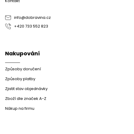
Kontakt
t
í
info
@
dobravina.cz
+420 733 552 823
Nakupování
Způsoby doručení
Způsoby platby
Zjistit stav objednávky
Zboží dle značek A-Z
Nákup na firmu