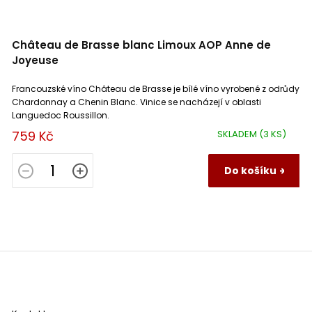
Château de Brasse blanc Limoux AOP Anne de
Joyeuse
Francouzské víno Château de Brasse je bílé víno vyrobené z odrůdy
Chardonnay a Chenin Blanc. Vinice se nacházejí v oblasti
Languedoc Roussillon.
759 Kč
SKLADEM
(3 KS)
Do košíku
Z
á
p
a