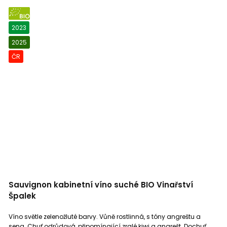
BIO
2023
2025
ČR
Sauvignon kabinetní víno suché BIO Vinařství
Špalek
Víno světle zelenožluté barvy. Vůně rostlinná, s tóny angreštu a
sena. Chuť odrůdová, připomínající zralé kiwi a angrešt. Dochuť