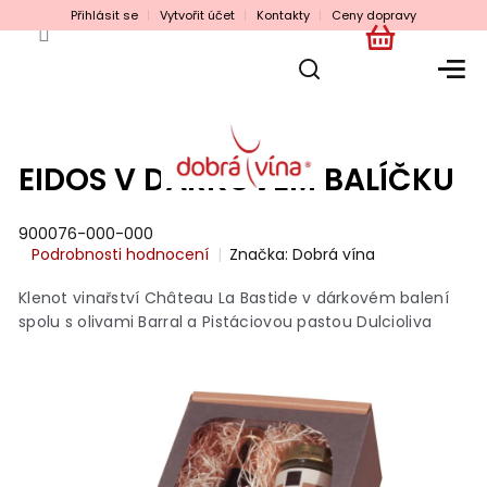
Přejít
Přihlásit se
Vytvořit účet
Kontakty
Ceny dopravy
na
obsah
NÁKUPNÍ
KOŠÍK
EIDOS V DÁRKOVÉM BALÍČKU
900076-000-000
Průměrné
Podrobnosti hodnocení
Značka:
Dobrá vína
hodnocení
produktu
Klenot vinařství Château La Bastide v dárkovém balení
je
spolu s olivami Barral a Pistáciovou pastou Dulcioliva
0,0
z
5
hvězdiček.