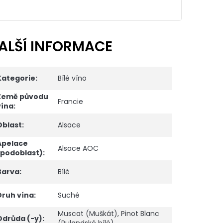
ALŠÍ INFORMACE
Kategorie
:
Bílé víno
Země původu
Francie
vína
:
Oblast
:
Alsace
Apelace
Alsace AOC
(podoblast)
:
Barva
:
Bílé
Druh vína
:
Suché
Muscat (Muškát)
,
Pinot Blanc
Odrůda (-y)
: