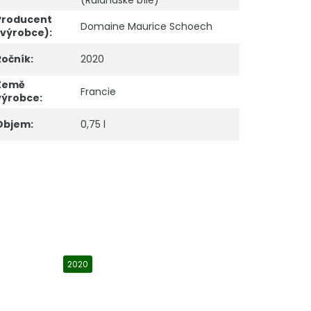
(Rulandské bílé)
Producent
Domaine Maurice Schoech
(výrobce)
:
Ročník
:
2020
Země
Francie
výrobce
:
Objem
:
0,75 l
2020