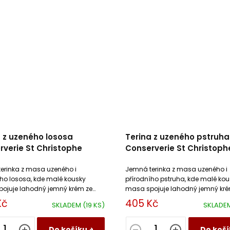
 z uzeného lososa
Terina z uzeného pstruha
verie St Christophe
Conserverie St Christoph
erinka z masa uzeného i
Jemná terinka z masa uzeného i
ího lososa, kde malé kousky
přírodního pstruha, kde malé kou
ojuje lahodný jemný krém ze
masa spojuje lahodný jemný kré
 a vajec.
smetany a vajec.
Kč
405 Kč
SKLADEM
(19 KS)
SKLADE
Do košíku
Do koší