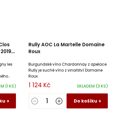
Clos
Rully AOC La Martelle Domaine
 2019
Roux
gny les
Burgundské víno Chardonnay z apelace
Rully je suché víno z vinařství Domaine
ného
Roux.
1 124 Kč
EM
(1 KS)
SKLADEM
(3 KS)
ku
Do košíku