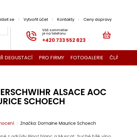
hlásit se
Vytvořit účet
Kontakty
Ceny dopravy
+420 733 552 823
NÁKUPNÍ
KOŠÍK
Ř DEGUSTACÍ
PRO FIRMY
FOTOGALERIE
ČLÁNKY O V
ERSCHWIHR ALSACE AOC
URICE SCHOECH
nocení
Značka:
Domaine Maurice Schoech
né z odrůdy Pinot blanc a Muscat. Suché bílé víno