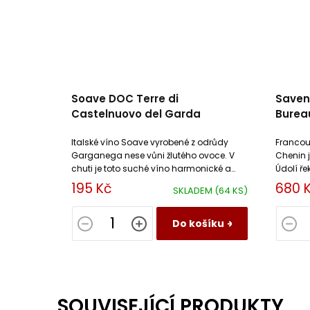
Soave DOC Terre di
Saven
Castelnuovo del Garda
Burea
Italské víno Soave vyrobené z odrůdy
Francou
Garganega nese vůni žlutého ovoce. V
Chenin j
chuti je toto suché víno harmonické a
Údolí ře
sametové
aroma a
195 Kč
680 
SKLADEM
(64 KS)
Do košíku
SOUVISEJÍCÍ PRODUKTY