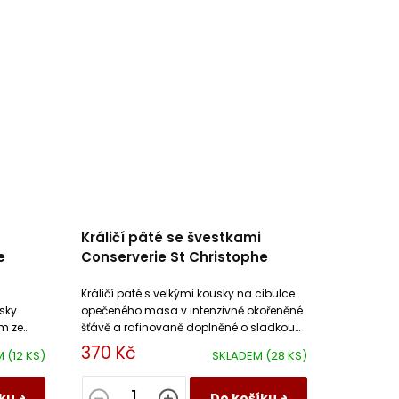
Králičí pâté se švestkami
e
Conserverie St Christophe
Králičí paté s velkými kousky na cibulce
sky
opečeného masa v intenzivně okořeněné
m ze
šťávě a rafinovaně doplněné o sladkou
chuť sušených švestek.
370 Kč
M
(12 KS)
SKLADEM
(28 KS)
ku
Do košíku