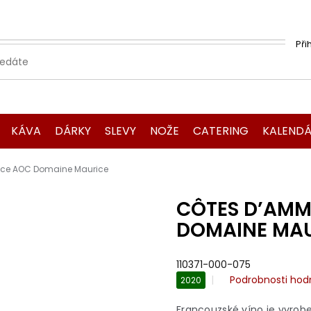
Při
KÁVA
DÁRKY
SLEVY
NOŽE
CATERING
KALENDÁ
ace AOC Domaine Maurice
CÔTES D’AMM
DOMAINE MA
110371-000-075
Průměrné
Podrobnosti hod
2020
hodnocení
produktu
Francouzské víno je vyrobe