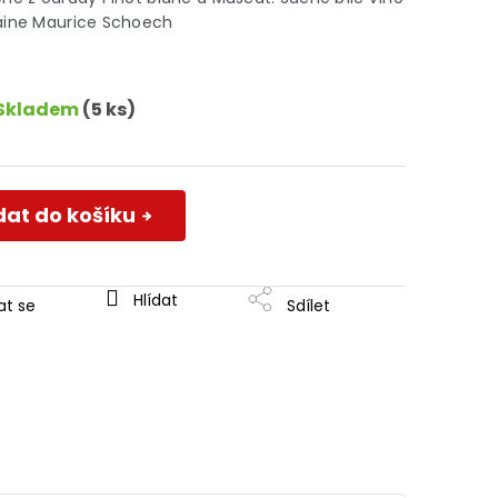
maine Maurice Schoech
Skladem
(5 ks)
dat do košíku
Hlídat
at se
Sdílet