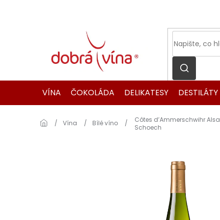
Přejít
na
obsah
VÍNA
ČOKOLÁDA
DELIKATESY
DESTILÁTY
Côtes d’Ammerschwihr Als
Domů
Vína
Bílé víno
Schoech