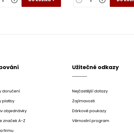
pování
Užitečné odkazy
 doručení
Nejčastější dotazy
 platby
Zajímavosti
stav objednávky
Dárkové poukazy
le značek A-Z
Věrnostní program
a firmu