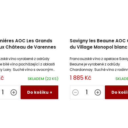
niéres AOC Les Grands
Savigny les Beaune AOC 
ux Château de Varennes
du Village Monopol blanc
Domaine Julien Gros
zské víno vyrobené z odrůdy
Francouzské víno z apelace Savi
e bílé víno pocházející z oblasti
Beaune je vyrobené z odrůdy
ky Loiry. Suché víno s ovocným
Chardonnay. Suché víno z rodin
 minerální chutí.
vinařství v Burgundsku.
Kč
1 885 Kč
SKLADEM
(22 KS)
SKLAD
Do košíku
Do koší