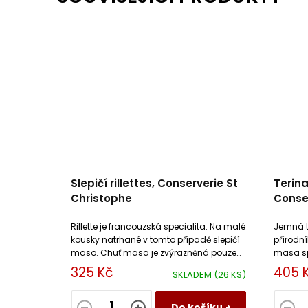
Slepičí rillettes, Conserverie St
Terina
Christophe
Conser
Rillette je francouzská specialita. Na malé
Jemná t
kousky natrhané v tomto případě slepičí
přírodn
maso. Chuť masa je zvýrazněná pouze
masa sp
výpekem ze slepičího masa, solí a
smetany
325 Kč
405 
SKLADEM
(26 KS)
pepřem.
Do košíku