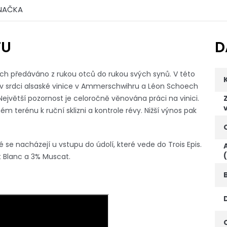
NAČKA
TU
D
ch předáváno z rukou otců do rukou svých synů. V této
í v srdci alsaské vinice v Ammerschwihru a Léon Schoech
ejvětší pozornost je celoročně věnována práci na vinici.
m terénu k ruční sklizni a kontrole révy. Nižší výnos pak
é se nacházejí u vstupu do údolí, které vede do Trois Epis.
 Blanc a 3% Muscat.