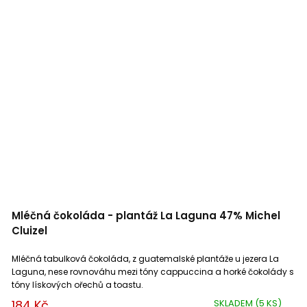
Mléčná čokoláda - plantáž La Laguna 47% Michel
Cluizel
Mléčná tabulková čokoláda, z guatemalské plantáže u jezera La
Laguna, nese rovnováhu mezi tóny cappuccina a horké čokolády s
tóny lískových ořechů a toastu.
184 Kč
SKLADEM
(5 KS)