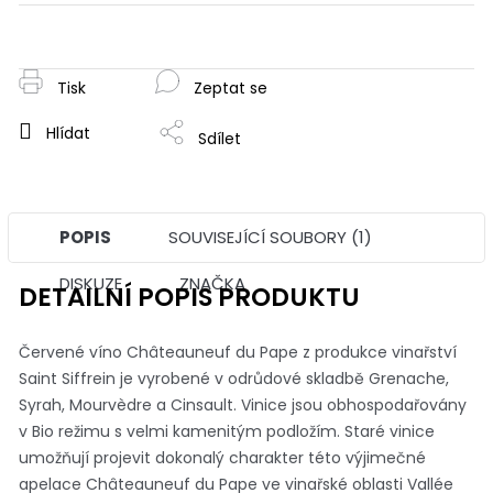
Měrná
cena:
Tisk
Zeptat se
Hlídat
Sdílet
POPIS
SOUVISEJÍCÍ SOUBORY (1)
DISKUZE
ZNAČKA
DETAILNÍ POPIS PRODUKTU
Červené víno Châteauneuf du Pape z produkce vinařství
Saint Siffrein je vyrobené v odrůdové skladbě Grenache,
Syrah, Mourvèdre a Cinsault. Vinice jsou obhospodařovány
v Bio režimu s velmi kamenitým podložím. Staré vinice
umožňují projevit dokonalý charakter této výjimečné
apelace Châteauneuf du Pape ve vinařské oblasti Vallée