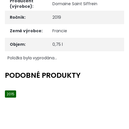
Producent
Domaine Saint Siffrein
(výrobce)
:
Ročník
:
2019
Země výrobce
:
Francie
Objem
:
0,75 l
Položka byla vyprodána…
2015