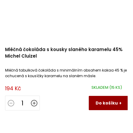
Mléčná čokoláda s kousky slaného karamelu 45%
Michel Cluizel
Mléčná tabulková čokoláda s minimálním obsahem kakaa 45 % je
ochucená s kousíčky karamelu na slaném másle.
194 Kč
SKLADEM
(15 KS)
Do košíku