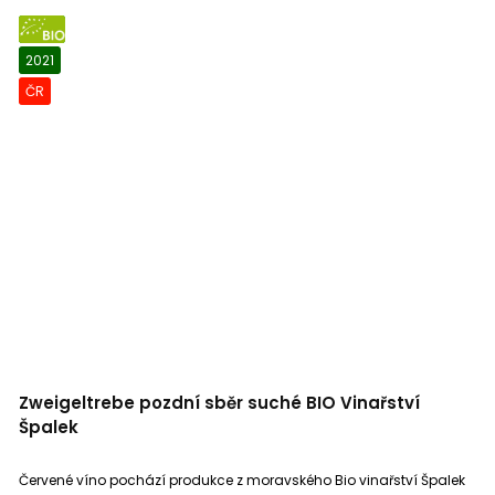
BIO
2021
ČR
Zweigeltrebe pozdní sběr suché BIO Vinařství
Špalek
Červené víno pochází produkce z moravského Bio vinařství Špalek