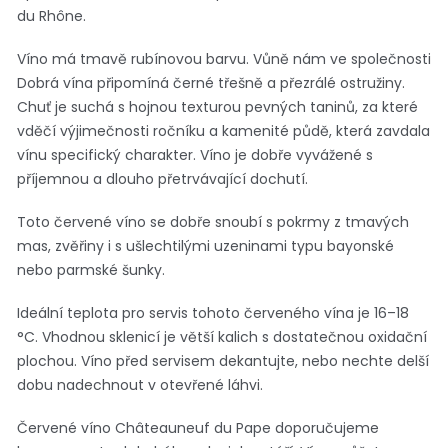
du Rhône.
Víno má tmavě rubínovou barvu. Vůně nám ve společnosti
Dobrá vína připomíná černé třešně a přezrálé ostružiny.
Chuť je suchá s hojnou texturou pevných taninů, za které
vděčí výjimečnosti ročníku a kamenité půdě, která zavdala
vínu specifický charakter. Víno je dobře vyvážené s
příjemnou a dlouho přetrvávající dochutí.
Toto červené víno se dobře snoubí s pokrmy z tmavých
mas, zvěřiny i s ušlechtilými uzeninami typu bayonské
nebo parmské šunky.
Ideální teplota pro servis tohoto červeného vína je 16–18
°C. Vhodnou sklenicí je větší kalich s dostatečnou oxidační
plochou. Víno před servisem dekantujte, nebo nechte delší
dobu nadechnout v otevřené láhvi.
Červené víno Châteauneuf du Pape doporučujeme