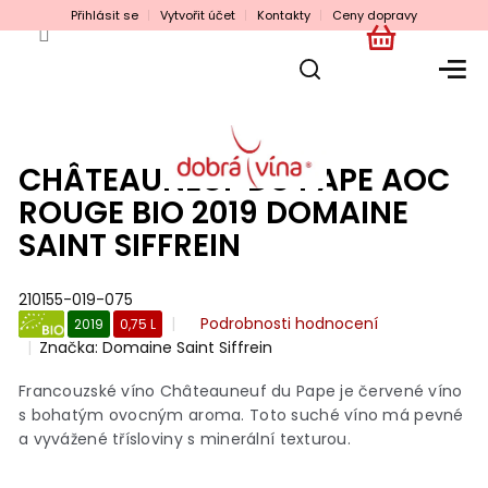
Přejít
Přihlásit se
Vytvořit účet
Kontakty
Ceny dopravy
na
obsah
NÁKUPNÍ
KOŠÍK
CHÂTEAUNEUF DU PAPE AOC
ROUGE BIO 2019 DOMAINE
SAINT SIFFREIN
210155-019-075
Průměrné
Podrobnosti hodnocení
2019
0,75 L
hodnocení
Značka:
Domaine Saint Siffrein
BIO
produktu
je
Francouzské víno Châteauneuf du Pape je červené víno
0,0
s bohatým ovocným aroma. Toto suché víno má pevné
z
a vyvážené třísloviny s minerální texturou.
5
hvězdiček.