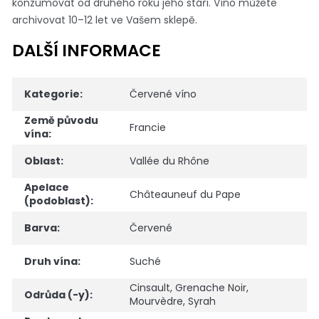
konzumovat od druhého roku jeho stáří. Víno můžete
archivovat 10–12 let ve Vašem sklepě.
DALŠÍ INFORMACE
Kategorie
:
Červené víno
Země původu
Francie
vína
:
Oblast
:
Vallée du Rhône
Apelace
Châteauneuf du Pape
(podoblast)
:
Barva
:
Červené
Druh vína
:
Suché
Cinsault
,
Grenache Noir
,
Odrůda (-y)
:
Mourvèdre
,
Syrah