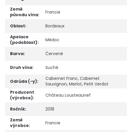
Země
Francie
původu vína
:
Oblast
:
Bordeaux
Apelace
Médoc
(podoblast)
:
Barva
:
Červené
Druh vína
:
Suché
Cabernet Franc
,
Cabernet
Odrůda (-y)
:
Sauvignon
,
Merlot
,
Petit Verdot
Producent
Château Lousteaunef
(výrobce)
:
Ročník
:
2018
Země
Francie
výrobce
: