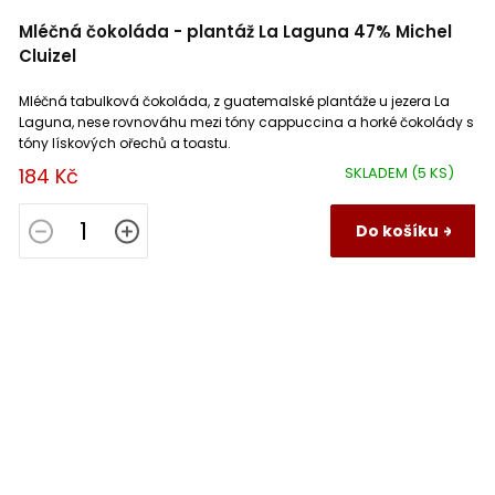
Mléčná čokoláda - plantáž La Laguna 47% Michel
Cluizel
Mléčná tabulková čokoláda, z guatemalské plantáže u jezera La
Laguna, nese rovnováhu mezi tóny cappuccina a horké čokolády s
tóny lískových ořechů a toastu.
184 Kč
SKLADEM
(5 KS)
Do košíku