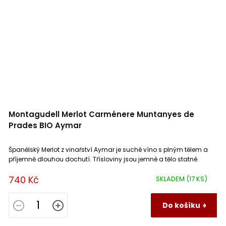
Montagudell Merlot Carménere Muntanyes de
Prades BIO Aymar
Španělský Merlot z vinařství Aymar je suché víno s plným tělem a
příjemně dlouhou dochutí. Třísloviny jsou jemné a tělo statné.
740 Kč
SKLADEM
(17 KS)
Do košíku