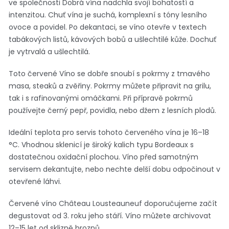
ve společnosti Dobrá vína nadchla svojí bohatostí a
intenzitou. Chuť vína je suchá, komplexní s tóny lesního
ovoce a povidel. Po dekantaci, se víno otevře v textech
tabákových listů, kávových bobů a ušlechtilé kůže. Dochuť
je vytrvalá a ušlechtilá.
Toto červené Víno se dobře snoubí s pokrmy z tmavého
masa, steaků a zvěřiny. Pokrmy můžete připravit na grilu,
tak i s rafinovanými omáčkami. Při přípravě pokrmů
používejte černý pepř, povidla, nebo džem z lesních plodů.
Ideální teplota pro servis tohoto červeného vína je 16–18
°C. Vhodnou sklenicí je široký kalich typu Bordeaux s
dostatečnou oxidační plochou. Víno před samotným
servisem dekantujte, nebo nechte delší dobu odpočinout v
otevřené láhvi.
Červené víno Château Lousteauneuf doporučujeme začít
degustovat od 3. roku jeho stáří. Víno můžete archivovat
12–15 let od sklizně hroznů.