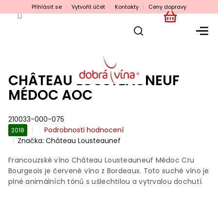
Přejít
Přihlásit se
Vytvořit účet
Kontakty
Ceny dopravy
na
obsah
NÁKUPNÍ
KOŠÍK
CHÂTEAU LOUSTEAUNEUF
MÉDOC AOC
210033-000-075
Průměrné
Podrobnosti hodnocení
2018
hodnocení
Značka:
Château Lousteaunef
produktu
je
Francouzské víno Château Lousteauneuf Médoc Cru
0,0
Bourgeois je červené víno z Bordeaux. Toto suché víno je
z
plné animálních tónů s ušlechtilou a vytrvalou dochutí.
5
hvězdiček.