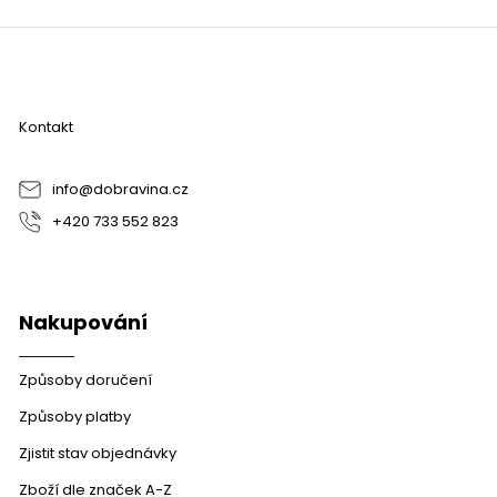
Z
á
p
a
Kontakt
t
í
info
@
dobravina.cz
+420 733 552 823
Nakupování
Způsoby doručení
Způsoby platby
Zjistit stav objednávky
Zboží dle značek A-Z