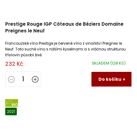
Prestige Rouge IGP Côteaux de Béziers Domaine
Preignes le Neuf
Francouzské víno Prestige je červené víno z vinařství Preignes le
Neuf. Toto suché víno s nižšími kyselinami a s vláčnou strukturou
tříslovin působí živě.
232 Kč
SKLADEM
(128 KS)
Do košíku
BIO
2021