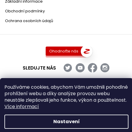
Základní informace
Obchodní podmínky
Ochrana osobních údajů
Ohodnoťte nás
SLEDUJTE NÁS
Používáme cookies, abychom Vám umožnili pohodlné
prohlížení webu a díky analýze provozu webu
Copyright 2026
DobraVina.cz
. Všechna práva vyhrazena.
neustále zlepšovali jeho funkce, výkon a použitelnost.
Upravit nastavení cookies
Více informací
Grafický návrh vytvořil a nakódoval
Shoptak.cz
Nastavení
Vytvořil Shoptet