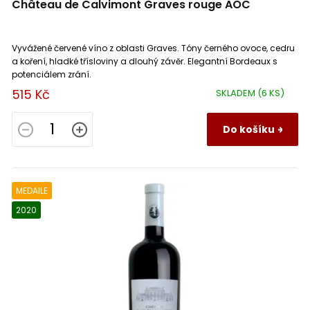
Château de Calvimont Graves rouge AOC
Terra Alta
0
Vyvážené červené víno z oblasti Graves. Tóny černého ovoce, cedru
IGP Verona
0
a koření, hladké třísloviny a dlouhý závěr. Elegantní Bordeaux s
potenciálem zrání.
Toro
0
515 Kč
SKLADEM
(6 KS)
Rioja
0
Do košíku
Mediterranée
0
MEDAILE
Montagne Saint Émilion
2
2020
Sannio
0