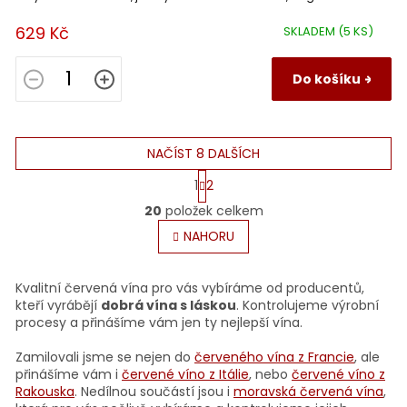
629 Kč
SKLADEM
(5 KS)
Do košíku
NAČÍST 8 DALŠÍCH
S
1
2
t
O
r
20
položek celkem
v
á
l
NAHORU
n
á
k
o
d
v
a
Kvalitní červená vína pro vás vybíráme od producentů,
á
c
kteří vyrábějí
dobrá vína s láskou
. Kontrolujeme výrobní
n
í
procesy a přinášíme vám jen ty nejlepší vína.
í
p
r
Zamilovali jsme se nejen do
červeného vína z Francie
, ale
v
přinášíme vám i
červené víno z Itálie
, nebo
červené víno z
k
Rakouska
. Nedílnou součástí jsou i
moravská červená vína
,