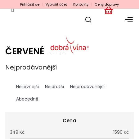
Přejít
Přihlásit se
Vytvořit účet
Kontakty
Ceny dopravy
na
obsah
NÁKUPNÍ
KOŠÍK
ČERVENÉ VÍNO
Nejprodávanější
Ř
a
Nejlevnější
Nejdražší
Nejprodávanější
z
e
Abecedně
n
í
p
Cena
r
349
Kč
1590
Kč
o