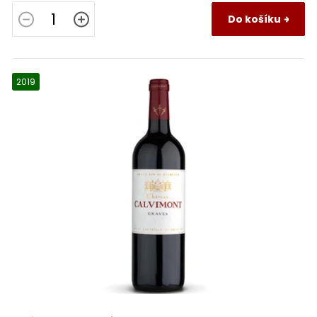
Tierra de Castilla
0
Do košíku
Côtes d´Auxerre
0
2019
Irancy
0
Bourgogne Epineuil
0
La Mancha
0
Rubicone IGP
0
Primitivo
0
Cataluna
0