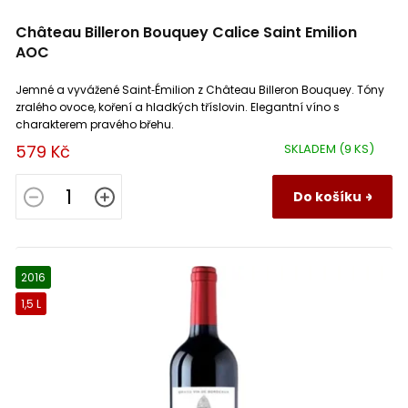
Château Billeron Bouquey Calice Saint Emilion
AOC
Jemné a vyvážené Saint‑Émilion z Château Billeron Bouquey. Tóny
zralého ovoce, koření a hladkých tříslovin. Elegantní víno s
charakterem pravého břehu.
579 Kč
SKLADEM
(9 KS)
Do košíku
2016
1,5 L