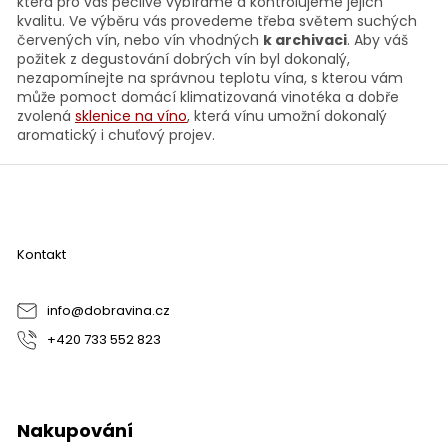
y
která pro vás pečlivě vybíráme a kontrolujeme jejich
v
kvalitu. Ve výběru vás provedeme třeba světem suchých
ý
červených vín, nebo vín vhodných
k archivaci
. Aby váš
p
požitek z degustování dobrých vín byl dokonalý,
i
nezapomínejte na správnou teplotu vína, s kterou vám
s
může pomoct domácí klimatizovaná vinotéka a dobře
u
zvolená
sklenice na víno
, která vínu umožní dokonalý
aromatický i chuťový projev.
Z
á
p
a
Kontakt
t
í
info
@
dobravina.cz
+420 733 552 823
Nakupování