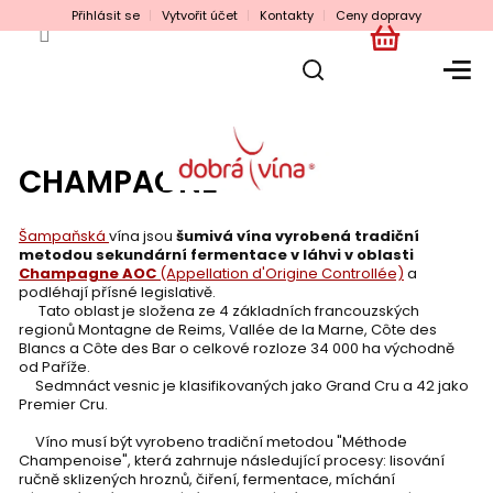
Přejít
Přihlásit se
Vytvořit účet
Kontakty
Ceny dopravy
na
obsah
NÁKUPNÍ
KOŠÍK
CHAMPAGNE
Šampaňská
vína jsou
šumivá vína vyrobená tradiční
metodou sekundární fermentace v láhvi v oblasti
Champagne AOC
(Appellation d'Origine Controllée)
a
podléhají přísné legislativě.
Tato oblast je složena ze 4 základních francouzských
regionů Montagne de Reims, Vallée de la Marne, Côte des
Blancs a Côte des Bar o celkové rozloze 34 000 ha východně
od Paříže.
Sedmnáct vesnic je klasifikovaných jako Grand Cru a 42 jako
Premier Cru.
Víno musí být vyrobeno tradiční metodou "Méthode
Champenoise", která zahrnuje následující procesy: lisování
ručně sklizených hroznů, čiření, fermentace, míchání