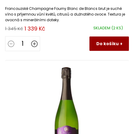
Francouzské Champagne Fourny Blanc de Blancs brut je suché
víno s příjemnou vůní květů, citrusů a dužnatého ovoce. Textura je
ovocná s minerálními doteky.
1 339 Kč
SKLADEM
(2 KS)
1 345 Kč
Do košíku