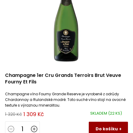
p
r
o
d
u
k
t
ů
Champagne 1er Cru Grands Terroirs Brut Veuve
Fourny Et Fils
Champagne víno Fourny Grande Reserve je vyrobené z odrůdy
Chardonnay a Rulandské modré. Toto suché víno stojí na ovocné
textuře s výraznou mineralitou.
1 309 Kč
SKLADEM
(22 KS)
1 320 Kč
Do košíku