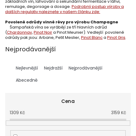
základních vín, lahvování a sekundární fermentace v láhvi,
remulage, degorsage a dosage.
Podrobný postup výroby a
dalších regulativ naleznete v našem článku zde:
Povolené odrůdy vinné révy pro výrobu Champagne
Šampaňská vína se vyrábějí ze tří hlavních odrůd
(
Chardonnay
,
Pinot Noir
a Pinot Meunier). Vedlejší povolené
odrůdy pak jsou: Arbane, Petit Meslier,
Pinot Blanc
a
Pinot Gris
.
Nejprodávanější
Ř
a
Nejlevnější
Nejdražší
Nejprodávanější
z
e
Abecedně
n
í
p
Cena
r
1309
Kč
3159
Kč
o
d
u
k