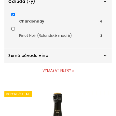
Odrůda (-y)
Champagne
4
Chardonnay
4
Pinot Noir (Rulandské modré)
3
Země původu vína
VYMAZAT FILTRY
Francie
4
V
ý
DOPORUČUJEME
p
i
s