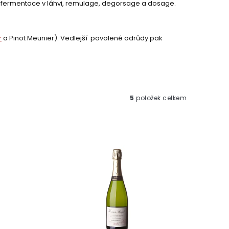
ní fermentace v láhvi, remulage, degorsage a dosage.
r
a Pinot Meunier). Vedlejší povolené odrůdy pak
5
položek celkem