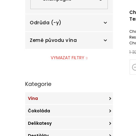
d
ů
u
Ch
k
Te
t
Odrůda (-y)
Fil
ů
Cha
Res
Země původu vína
Cha
Chardonnay
4
Tot
1 3
tex
VYMAZAT FILTRY
Pinot Noir (Rulandské
Francie
5
3
modré)
Přeskočit
Kategorie
kategorie
Vína
Čokoláda
Delikatesy
Destiláty