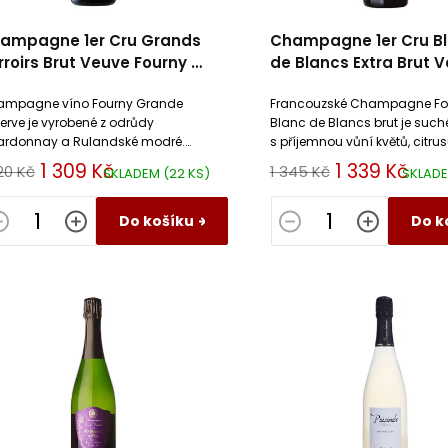
ampagne 1er Cru Grands
Champagne 1er Cru B
rroirs Brut Veuve Fourny Et
de Blancs Extra Brut 
s
Fourny Et Fils
mpagne víno Fourny Grande
Francouzské Champagne Fo
erve je vyrobené z odrůdy
Blanc de Blancs brut je such
rdonnay a Rulandské modré.
s příjemnou vůní květů, citru
o suché víno stojí na ovocné
dužnatého ovoce. Textura je
1 309 Kč
1 339 Kč
20 Kč
1 345 Kč
SKLADEM
(22 KS)
SKLAD
tuře s výraznou mineralitou.
s minerálními doteky.
Do košíku
Do k