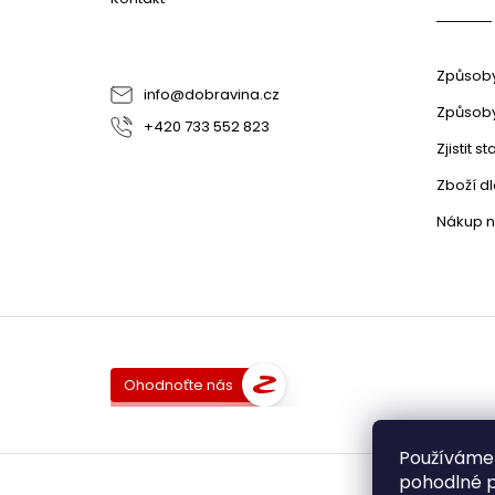
Způsoby
info
@
dobravina.cz
Způsoby
+420 733 552 823
Zjistit 
Zboží d
Nákup n
Ohodnoťte nás
Používáme
pohodlné p