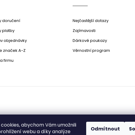
p
r
v
k
 doručení
Nejčastější dotazy
y
v
 platby
Zajímavosti
ý
stav objednávky
Dárkové poukazy
p
i
le značek A-Z
Věrnostní program
s
u
a firmu
 cookies, abychom Vám umožnili
Odmítnout
S
rohlížení webu a díky analýze