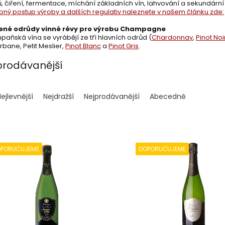
, čiření, fermentace, míchání základních vín, lahvování a sekundár
ný postup výroby a dalších regulativ naleznete v našem článku zde:
ené odrůdy vinné révy pro výrobu Champagne
ská vína se vyrábějí ze tří hlavních odrůd (
Chardonnay
,
Pinot Noi
Arbane, Petit Meslier,
Pinot Blanc
a
Pinot Gris
.
prodávanější
ejlevnější
Nejdražší
Nejprodávanější
Abecedně
PORUČUJEME
DOPORUČUJEME