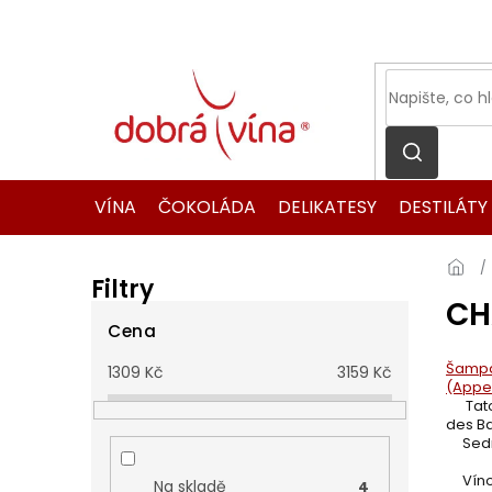
Přejít
na
obsah
VÍNA
ČOKOLÁDA
DELIKATESY
DESTILÁTY
Filtry
CH
P
o
Cena
s
Šamp
1309
Kč
3159
Kč
t
(Appel
r
Tato o
des Ba
a
Sedmná
n
n
Víno m
Na skladě
4