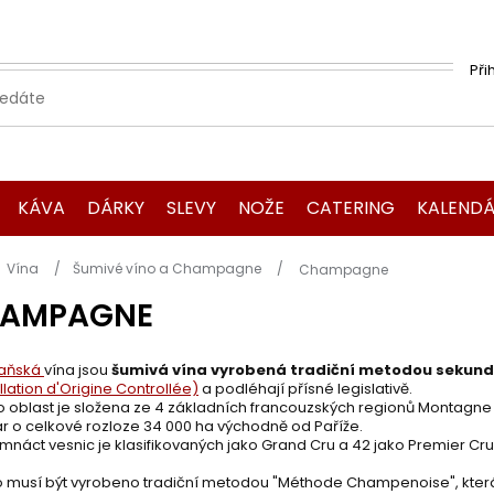
Při
KÁVA
DÁRKY
SLEVY
NOŽE
CATERING
KALENDÁ
Domů
Vína
Šumivé víno a Champagne
Champagne
AMPAGNE
aňská
vína jsou
šumivá vína vyrobená tradiční metodou sekundá
lation d'Origine Controllée)
a podléhají přísné legislativě.
blast je složena ze 4 základních francouzských regionů Montagne d
r o celkové rozloze 34 000 ha východně od Paříže.
ct vesnic je klasifikovaných jako Grand Cru a 42 jako Premier Cru
usí být vyrobeno tradiční metodou "Méthode Champenoise", která za