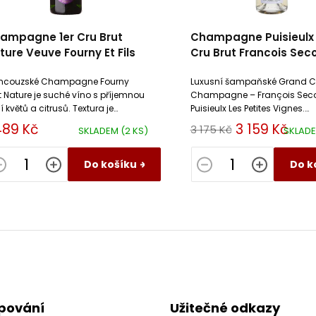
ampagne 1er Cru Brut
Champagne Puisieulx
ture Veuve Fourny Et Fils
Cru Brut Francois Sec
ncouzské Champagne Fourny
Luxusní šampaňské Grand C
t Nature je suché víno s příjemnou
Champagne – François Sec
í květů a citrusů. Textura je
Puisieulx Les Petites Vignes.
cná s minerálními doteky. Víno je
Limitovaná edice, Pinot Noir &
489 Kč
3 159 Kč
3 175 Kč
SKLADEM
(2 KS)
SKLAD
ží a intenzivní.
Chardonnay, jemná perlivost
minerální svěžest.
Do košíku
Do k
O
v
l
á
d
a
c
pování
Užitečné odkazy
í