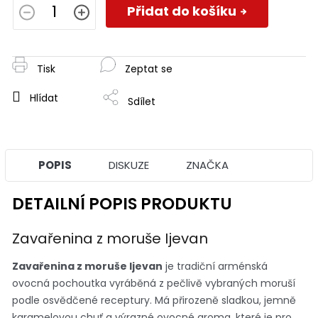
cena:
Přidat do košíku
Tisk
Zeptat se
Hlídat
Sdílet
POPIS
DISKUZE
ZNAČKA
DETAILNÍ POPIS PRODUKTU
Zavařenina z moruše Ijevan
Zavařenina z moruše Ijevan
je tradiční arménská
ovocná pochoutka vyráběná z pečlivě vybraných moruší
podle osvědčené receptury. Má přirozeně sladkou, jemně
karamelovou chuť a výrazné ovocné aroma, které je pro