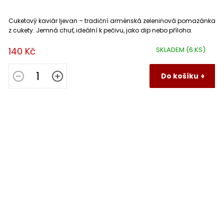
Cuketový kaviár Ijevan – tradiční arménská zeleninová pomazánka
z cukety. Jemná chuť, ideální k pečivu, jako dip nebo příloha.
140 Kč
SKLADEM
(6 KS)
Do košíku