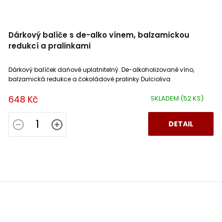
Dárkový balíče s de-alko vínem, balzamickou
redukcí a pralinkami
Dárkový balíček daňově uplatnitelný. De-alkoholizované víno,
balzamická redukce a čokoládové pralinky Dulcioliva
648 Kč
SKLADEM
(52 KS)
DETAIL
Z
á
p
a