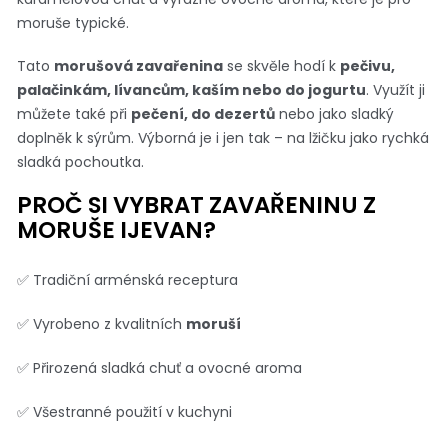
moruše typické.
Tato
morušová zavařenina
se skvěle hodí k
pečivu,
palačinkám, lívancům, kaším nebo do jogurtu
. Využít ji
můžete také při
pečení, do dezertů
nebo jako sladký
doplněk k sýrům. Výborná je i jen tak – na lžičku jako rychká
sladká pochoutka.
PROČ SI VYBRAT ZAVAŘENINU Z
MORUŠE IJEVAN?
✅ Tradiční arménská receptura
✅ Vyrobeno z kvalitních
moruší
✅ Přirozená sladká chuť a ovocné aroma
✅ Všestranné použití v kuchyni