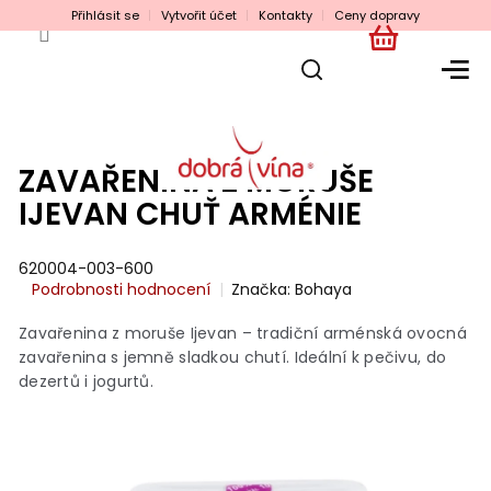
Přejít
Přihlásit se
Vytvořit účet
Kontakty
Ceny dopravy
na
obsah
NÁKUPNÍ
KOŠÍK
ZAVAŘENINA Z MORUŠE
IJEVAN CHUŤ ARMÉNIE
620004-003-600
Průměrné
Podrobnosti hodnocení
Značka:
Bohaya
hodnocení
produktu
Zavařenina z moruše Ijevan – tradiční arménská ovocná
je
zavařenina s jemně sladkou chutí. Ideální k pečivu, do
0,0
dezertů i jogurtů.
z
5
hvězdiček.