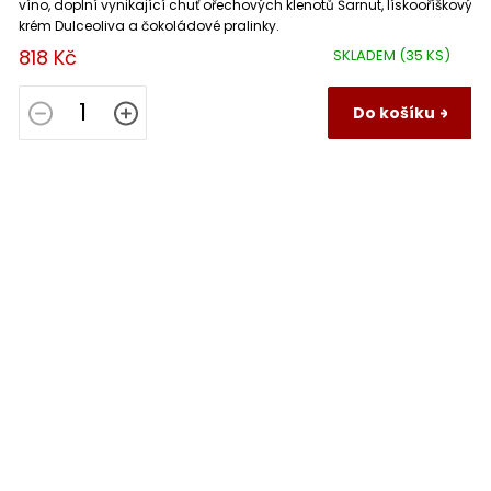
víno, doplní vynikající chuť ořechových klenotů Šarnut, lískooříškový
krém Dulceoliva a čokoládové pralinky.
818 Kč
SKLADEM
(35 KS)
Do košíku