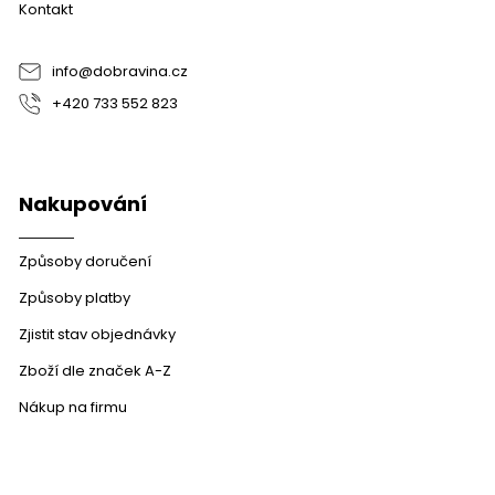
Kontakt
t
í
info
@
dobravina.cz
+420 733 552 823
Nakupování
Způsoby doručení
Způsoby platby
Zjistit stav objednávky
Zboží dle značek A-Z
Nákup na firmu