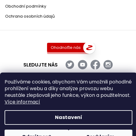
Obchodní podmínky
Ochrana osobních údajů
Ohodnoťte nás
SLEDUJTE NÁS
Používáme cookies, abychom Vám umožnili pohodlné
prohlížení webu a díky analýze provozu webu
Copyright 2026
DobraVina.cz
. Všechna práva vyhrazena.
neustále zlepšovali jeho funkce, výkon a použitelnost.
Upravit nastavení cookies
Více informací
Grafický návrh vytvořil a nakódoval
Shoptak.cz
Nastavení
Vytvořil Shoptet