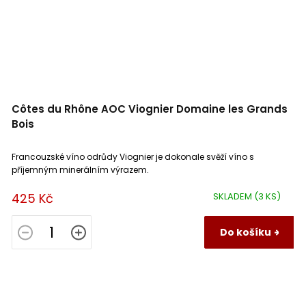
Côtes du Rhône AOC Viognier Domaine les Grands
Bois
Francouzské víno odrůdy Viognier je dokonale svěží víno s
příjemným minerálním výrazem.
425 Kč
SKLADEM
(3 KS)
Do košíku