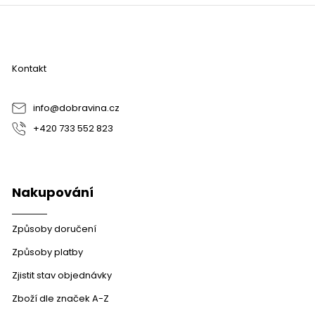
Z
á
p
a
Kontakt
t
í
info
@
dobravina.cz
+420 733 552 823
Nakupování
Způsoby doručení
Způsoby platby
Zjistit stav objednávky
Zboží dle značek A-Z