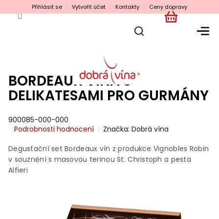
Přejít
Přihlásit se
Vytvořit účet
Kontakty
Ceny dopravy
na
obsah
NÁKUPNÍ
KOŠÍK
BORDEAUX VÍNA S
DELIKATESAMI PRO GURMÁNY
900085-000-000
Průměrné
Podrobnosti hodnocení
Značka:
Dobrá vína
hodnocení
produktu
Degustační set Bordeaux vín z produkce Vignobles Robin
je
v souznění s masovou terinou St. Christoph a pesta
0,0
Alfieri
z
5
hvězdiček.