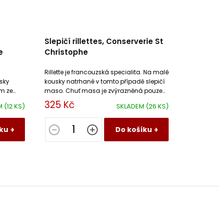
Slepičí rillettes, Conserverie St
e
Christophe
Rillette je francouzská specialita. Na malé
sky
kousky natrhané v tomto případě slepičí
m ze
maso. Chuť masa je zvýrazněná pouze
výpekem ze slepičího masa, solí a
325 Kč
M
(12 KS)
SKLADEM
(26 KS)
pepřem.
ku
Do košíku