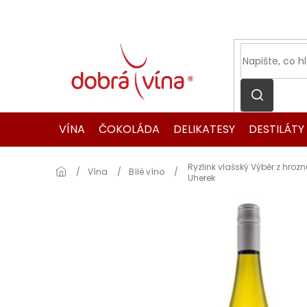
Přejít
na
obsah
VÍNA
ČOKOLÁDA
DELIKATESY
DESTILÁTY
Ryzlink vlašský Výběr z hrozn
Domů
Vína
Bílé víno
Uherek