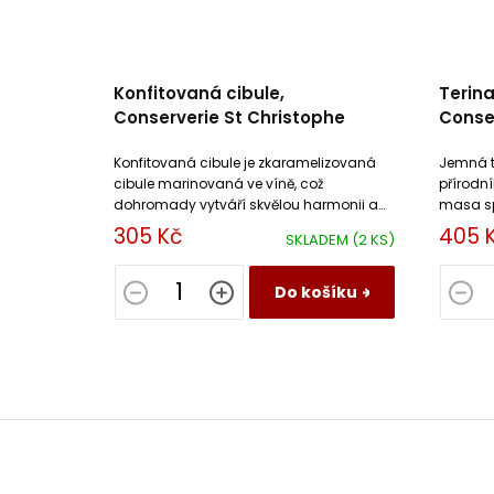
Konfitovaná cibule,
Terina
Conserverie St Christophe
Conser
Konfitovaná cibule je zkaramelizovaná
Jemná t
cibule marinovaná ve víně, což
přírodn
dohromady vytváří skvělou harmonii a
masa sp
přímo vybízí k mnoha dalším
smetany
305 Kč
405 
SKLADEM
(2 KS)
kombinacím.
Do košíku
Z
á
p