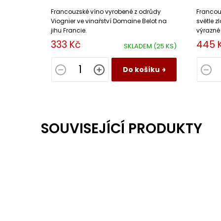
Francouzské víno vyrobené z odrůdy
Francouz
Viognier ve vinařství Domaine Belot na
světle z
jihu Francie.
výrazné
svěžest
333 Kč
445 
SKLADEM
(25 KS)
texturou
Do košíku
SOUVISEJÍCÍ PRODUKTY