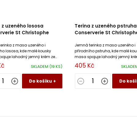
 z uzeného lososa
Terina z uzeného pstruha
verie St Christophe
Conserverie St Christoph
erinka z masa uzeného i
Jemná terinka z masa uzeného i
ího lososa, kde malé kousky
přírodního pstruha, kde malé kou
ojuje lahodný jemný krém ze
masa spojuje lahodný jemný kré
 a vajec.
smetany a vajec.
Kč
405 Kč
SKLADEM
(19 KS)
SKLADE
Do košíku
Do koší