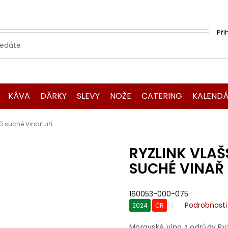
Při
KÁVA
DÁRKY
SLEVY
NOŽE
CATERING
KALENDÁ
ů suché Vinař Jiří
RYZLINK VLAŠ
SUCHÉ VINAŘ 
160053-000-075
Průměrné
Podrobnost
2024
ČR
hodnocení
produktu
Moravské víno z odrůdy Ryzl