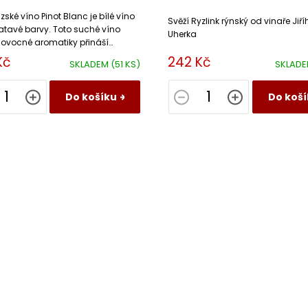
ské víno Pinot Blanc je bílé víno
Svěží Ryzlink rýnský od vinaře Jiří
latavé barvy. Toto suché víno
Uherka
 ovocné aromatiky přináší
 citrusů s vyváženou ovocnou
Kč
242 Kč
SKLADEM
(51 KS)
SKLAD
.
Do košíku
Do koší