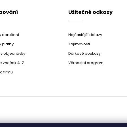
pování
Užitečné odkazy
 doručení
Nejčastější dotazy
 platby
Zajímavosti
stav objednávky
Dárkové poukazy
le značek A-Z
Věrnostní program
a firmu