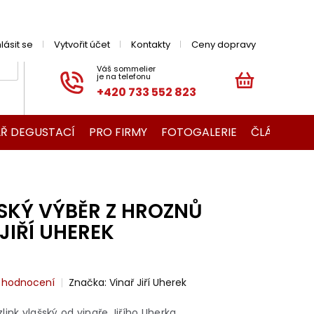
hlásit se
Vytvořit účet
Kontakty
Ceny dopravy
+420 733 552 823
NÁKUPNÍ
KOŠÍK
Ř DEGUSTACÍ
PRO FIRMY
FOTOGALERIE
ČLÁNKY O V
SKÝ VÝBĚR Z HROZNŮ
JIŘÍ UHEREK
i hodnocení
Značka:
Vinař Jiří Uherek
ink vlašský od vinaře Jiřího Uherka