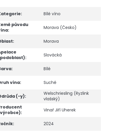
Kategorie
:
Bílé víno
Země původu
Morava (Česko)
vína
:
Oblast
:
Morava
Apelace
Slovácká
(podoblast)
:
Barva
:
Bílé
Druh vína
:
Suché
Welschriesling (Ryzlink
Odrůda (-y)
:
vlašský)
Producent
Vinař Jiří Uherek
(výrobce)
:
Ročník
:
2024