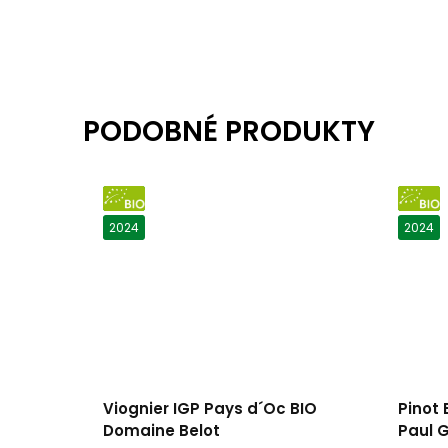
BIO
BIO
2024
2024
Viognier IGP Pays d´Oc BIO
Pinot
Domaine Belot
Paul G