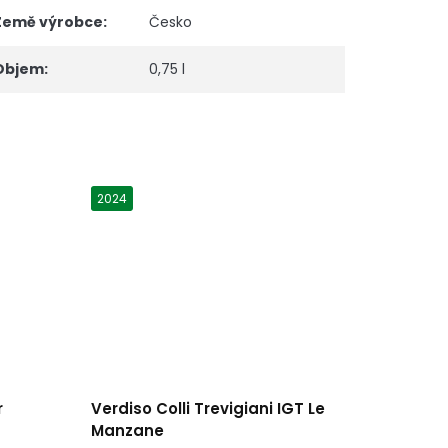
Země výrobce
:
Česko
Objem
:
0,75 l
2024
r
Verdiso Colli Trevigiani IGT Le
Manzane