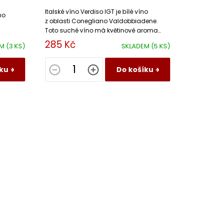
Italské víno Verdiso IGT je bílé víno
ho
z oblasti Conegliano Valdobbiadene.
Toto suché víno má květinové aroma
s doteky ovoce a výraznou minerální
285 Kč
EM
(3 KS)
SKLADEM
(5 KS)
dochutí.
ku
Do košíku