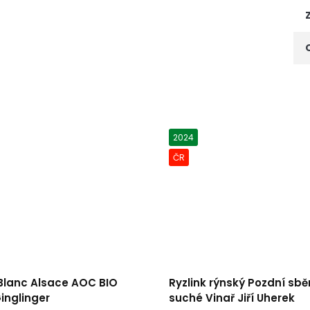
2024
ČR
 Blanc Alsace AOC BIO
Ryzlink rýnský Pozdní sbě
inglinger
suché Vinař Jiří Uherek