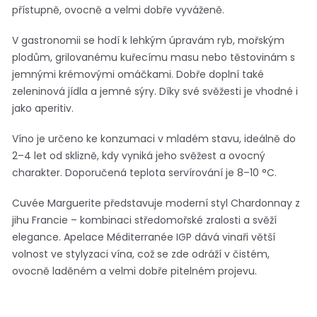
přístupně, ovocně a velmi dobře vyváženě.
V gastronomii se hodí k lehkým úpravám ryb, mořským
plodům, grilovanému kuřecímu masu nebo těstovinám s
jemnými krémovými omáčkami. Dobře doplní také
zeleninová jídla a jemné sýry. Díky své svěžesti je vhodné i
jako aperitiv.
Víno je určeno ke konzumaci v mladém stavu, ideálně do
2–4 let od sklizně, kdy vyniká jeho svěžest a ovocný
charakter. Doporučená teplota servírování je 8–10 °C.
Cuvée Marguerite představuje moderní styl Chardonnay z
jihu Francie – kombinaci středomořské zralosti a svěží
elegance. Apelace Méditerranée IGP dává vinaři větší
volnost ve stylyzaci vína, což se zde odráží v čistém,
ovocně laděném a velmi dobře pitelném projevu.