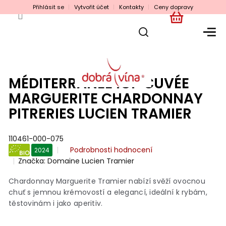
Přejít
Přihlásit se
Vytvořit účet
Kontakty
Ceny dopravy
na
obsah
NÁKUPNÍ
KOŠÍK
MÉDITERRANÉE IGP CUVÉE
MARGUERITE CHARDONNAY
PITRERIES LUCIEN TRAMIER
110461-000-075
Průměrné
Podrobnosti hodnocení
2024
hodnocení
Značka:
Domaine Lucien Tramier
BIO
produktu
je
Chardonnay Marguerite Tramier nabízí svěží ovocnou
0,0
chuť s jemnou krémovostí a elegancí, ideální k rybám,
z
těstovinám i jako aperitiv.
5
hvězdiček.