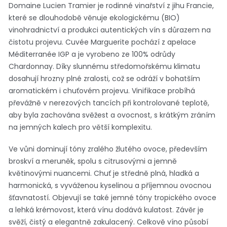
Domaine Lucien Tramier je rodinné vinařství z jihu Francie,
které se dlouhodobě věnuje ekologickému (BIO)
vinohradnictví a produkci autentických vín s důrazem na
čistotu projevu. Cuvée Marguerite pochází z apelace
Méditerranée IGP a je vyrobeno ze 100% odrůdy
Chardonnay. Díky slunnému středomořskému klimatu
dosahují hrozny plné zralosti, což se odráží v bohatším
aromatickém i chuťovém projevu. Vinifikace probíhá
převážně v nerezových tancích při kontrolované teplotě,
aby byla zachována svěžest a ovocnost, s krátkým zráním
na jemných kalech pro větší komplexitu.
Ve vůni dominují tóny zralého žlutého ovoce, především
broskví a meruněk, spolu s citrusovými a jemně
květinovými nuancemi. Chuť je středně plná, hladká a
harmonická, s vyváženou kyselinou a příjemnou ovocnou
šťavnatostí. Objevují se také jemné tóny tropického ovoce
a lehká krémovost, která vínu dodává kulatost. Závěr je
svěží, čistý a elegantně zakulacený. Celkově víno působí