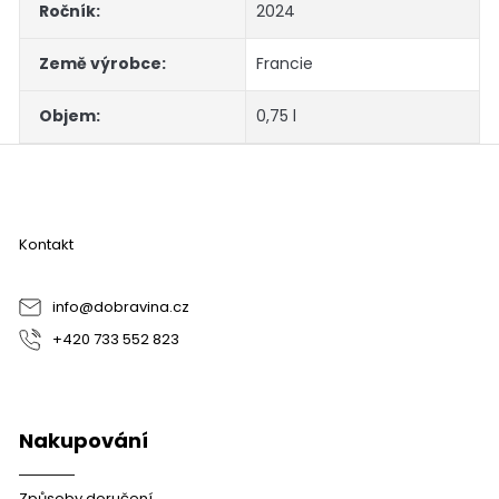
Ročník
:
2024
Země výrobce
:
Francie
Objem
:
0,75 l
Z
á
p
a
Kontakt
t
í
info
@
dobravina.cz
+420 733 552 823
Nakupování
Způsoby doručení