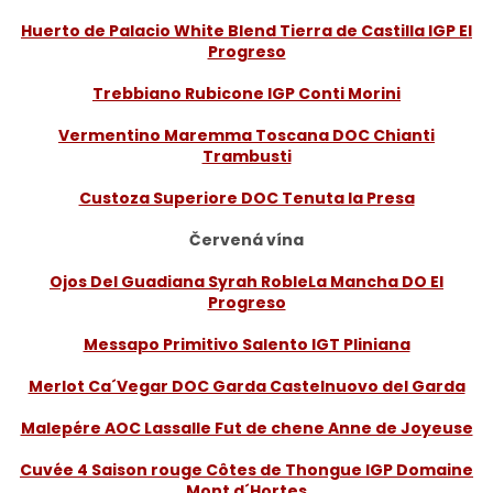
Huerto de Palacio White Blend Tierra de Castilla IGP El
Progreso
Trebbiano Rubicone IGP Conti Morini
Vermentino Maremma Toscana DOC Chianti
Trambusti
Custoza Superiore DOC Tenuta la Presa
Červená vína
Ojos Del Guadiana Syrah RobleLa Mancha DO El
Progreso
Messapo Primitivo Salento IGT Pliniana
Merlot Ca´Vegar DOC Garda Castelnuovo del Garda
Malepére AOC Lassalle Fut de chene Anne de Joyeuse
Cuvée 4 Saison rouge Côtes de Thongue IGP Domaine
Mont d´Hortes