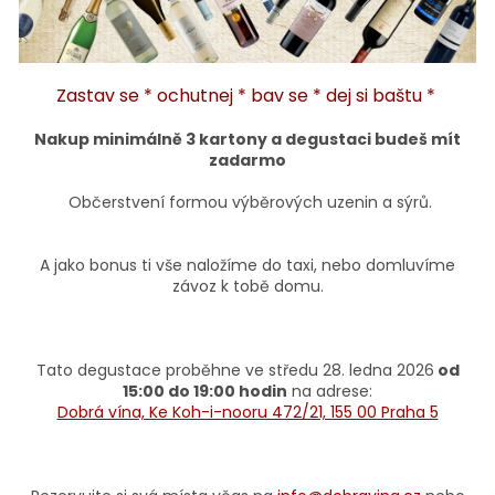
Zastav se * ochutnej * bav se * dej si baštu *
Nakup minimálně 3 kartony a degustaci budeš mít
zadarmo
Občerstvení formou výběrových uzenin a sýrů.
A jako bonus ti vše naložíme do taxi, nebo domluvíme
závoz k tobě domu.
Tato degustace proběhne ve středu 28. ledna 2026
od
15:00 do 19:00 hodin
na adrese:
Dobrá vína, Ke Koh-i-nooru 472/21, 155 00 Praha 5