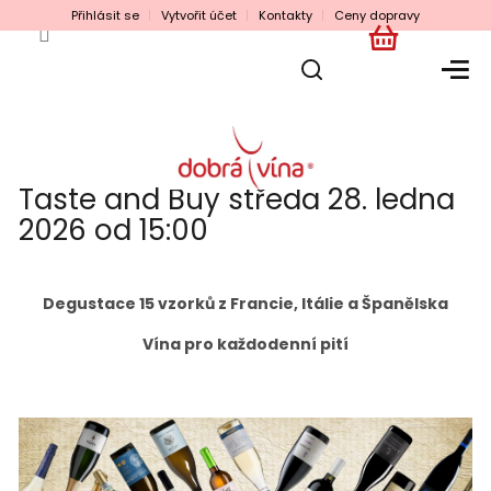
Přejít
Přihlásit se
Vytvořit účet
Kontakty
Ceny dopravy
na
obsah
NÁKUPNÍ
KOŠÍK
Taste and Buy středa 28. ledna
2026 od 15:00
Degustace 15 vzorků z Francie, Itálie a Španělska
Vína pro každodenní pití