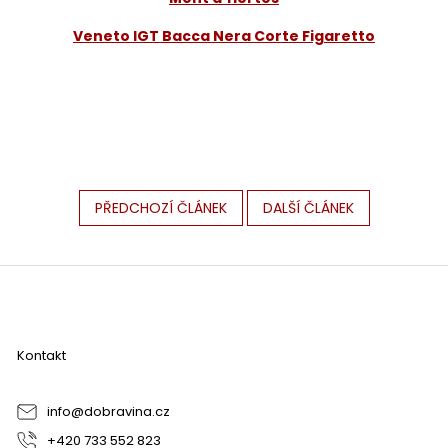
Veneto IGT Bacca Nera Corte Figaretto
PŘEDCHOZÍ ČLÁNEK
DALŠÍ ČLÁNEK
Z
á
p
a
Kontakt
t
í
info
@
dobravina.cz
+420 733 552 823