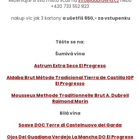
Rezervujte si svá místa včas na
info@dobravina.cz
nebo
+420 733 552 823
nakup víc jak 3 kartony
a ušetříš 650,- za vstupenku
Těšte se na:
Šumivá vína
Astrum Extra Seco El Progreso
Aldaba Brut Método Tradicional Tierra de Castilla IGP
El Progresso
Mousseux Methode Traditionnelle Brut A. Dubreil
Raimond Morin
Bílá vína
Soave DOC Terre di Castelnuovo del Garda
Ojos Del Guadiana Verdejo La Mancha DO El Progreso