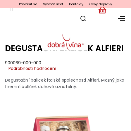
Přejít
Přihlásit se
Vytvořit účet
Kontakty
Ceny dopravy
na
obsah
NÁKUPNÍ
KOŠÍK
DEGUSTAČNÍ BALÍČEK ALFIERI
900069-000-000
Průměrné
Podrobnosti hodnocení
hodnocení
produktu
Degustační balíček italské společnosti Alfieri. Možný jako
je
firemní balíček daňově uznatelný.
0,0
z
5
hvězdiček.