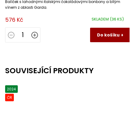
Balíček s lahodnými italskými čokoládovými bonbony a bílým
vínem z oblasti Garda.
576 Kč
SKLADEM
(36 KS)
Do košíku
SOUVISEJÍCÍ PRODUKTY
2024
ČR