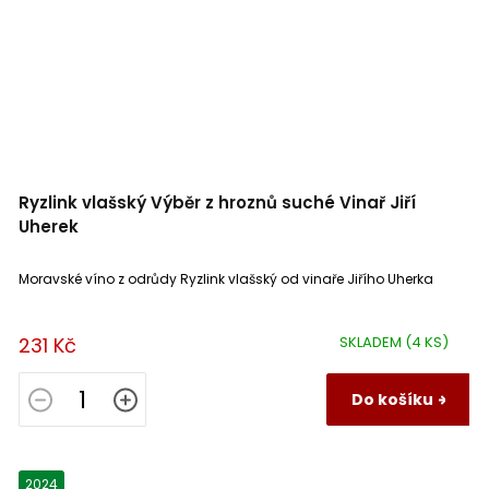
Ryzlink vlašský Výběr z hroznů suché Vinař Jiří
Uherek
Moravské víno z odrůdy Ryzlink vlašský od vinaře Jiřího Uherka
231 Kč
SKLADEM
(4 KS)
Do košíku
2024