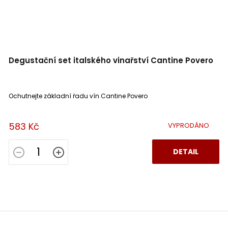
Degustační set italského vinařství Cantine Povero
Ochutnejte základní řadu vín Cantine Povero
583 Kč
VYPRODÁNO
DETAIL
Z
á