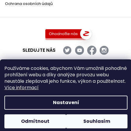
Ochrana osobních údajů
Ohodnoťte nás
SLEDUJTE NÁS
Používáme cookies, abychom Vám umožnili pohodlné
prohlížení webu a díky analýze provozu webu
Copyright 2026
DobraVina.cz
. Všechna práva vyhrazena.
neustále zlepšovali jeho funkce, výkon a použitelnost.
Upravit nastavení cookies
Více informací
Grafický návrh vytvořil a nakódoval
Shoptak.cz
Nastavení
Vytvořil Shoptet
Odmítnout
Souhlasím