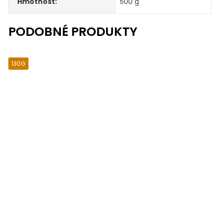
Hmotnost
:
500 g
130G