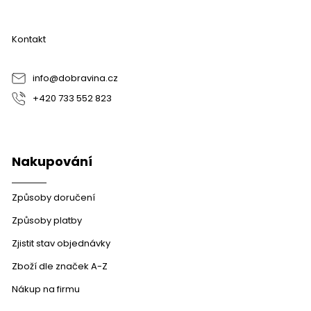
p
a
Kontakt
t
í
info
@
dobravina.cz
+420 733 552 823
Nakupování
Způsoby doručení
Způsoby platby
Zjistit stav objednávky
Zboží dle značek A-Z
Nákup na firmu