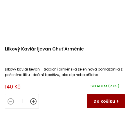
Lilkový Kaviár Ijevan Chuť Arménie
Lilkový kaviár Ijevan – tradiční arménská zeleninová pomazánka z
pečeného lilku. Ideální k pečivu, jako dip nebo příloha.
140 Kč
SKLADEM
(2 KS)
Do košíku