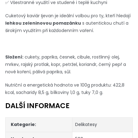
✅ Všestranné využití ve studené i teplé kuchyni
Cuketový kaviár Ijevan je ideální volbou pro ty, kteří hledají
lehkou zeleninovou pomazánku
s autentickou chutí a
širokým využitím při každodenním vaření.
Složení:
cukety, paprika, česnek, cibule, rostlinný olej,
mrkev, rajský protlak, kopr, petržel, koriandr, černý pepř a
nové koření, pálivá paprika, sůl.
Nutriční a energetická hodnota ve 100g produktu: 422,8
kcal, sacharidy 8,5 g, bílkoviny 1,0 g, tuky 7,0 g.
DALŠÍ INFORMACE
Kategorie
:
Delikatesy