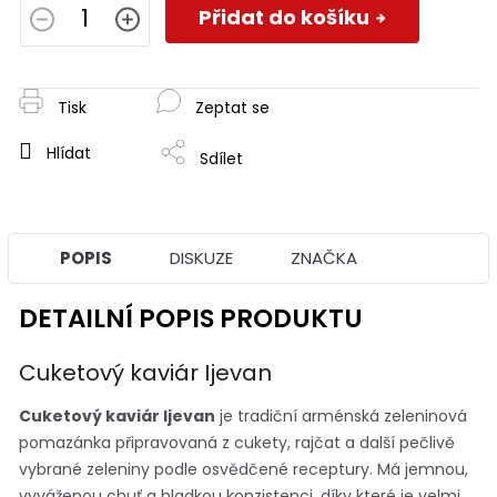
cena:
Přidat do košíku
Tisk
Zeptat se
Hlídat
Sdílet
POPIS
DISKUZE
ZNAČKA
DETAILNÍ POPIS PRODUKTU
Cuketový kaviár Ijevan
Cuketový kaviár Ijevan
je tradiční arménská zeleninová
pomazánka připravovaná z cukety, rajčat a další pečlivě
vybrané zeleniny podle osvědčené receptury. Má jemnou,
vyváženou chuť a hladkou konzistenci, díky které je velmi