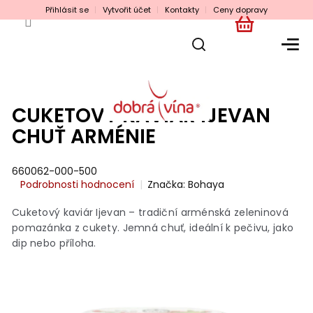
Přejít
Přihlásit se
Vytvořit účet
Kontakty
Ceny dopravy
na
obsah
NÁKUPNÍ
KOŠÍK
CUKETOVÝ KAVIÁR IJEVAN
CHUŤ ARMÉNIE
660062-000-500
Průměrné
Podrobnosti hodnocení
Značka:
Bohaya
hodnocení
produktu
Cuketový kaviár Ijevan – tradiční arménská zeleninová
je
pomazánka z cukety. Jemná chuť, ideální k pečivu, jako
0,0
dip nebo příloha.
z
5
hvězdiček.