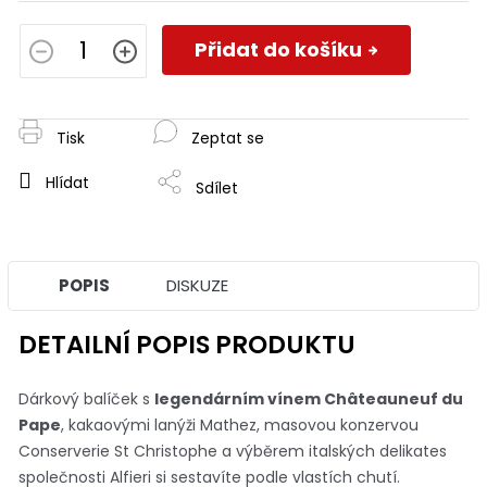
Měrná
cena:
Přidat do košíku
Tisk
Zeptat se
Hlídat
Sdílet
POPIS
DISKUZE
DETAILNÍ POPIS PRODUKTU
Dárkový balíček s
legendárním vínem Châteauneuf du
Pape
, kakaovými lanýži Mathez, masovou konzervou
Conserverie St Christophe a výběrem italských delikates
společnosti Alfieri si sestavíte podle vlastích chutí.