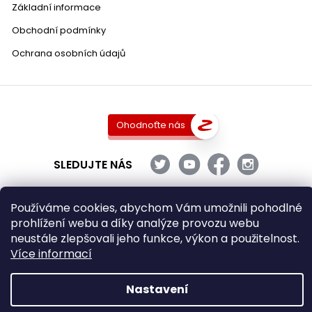
Základní informace
Obchodní podmínky
Ochrana osobních údajů
Ohodnoťte nás
SLEDUJTE NÁS
Používáme cookies, abychom Vám umožnili pohodlné
prohlížení webu a díky analýze provozu webu
Copyright 2026
DobraVina.cz
. Všechna práva vyhrazena.
neustále zlepšovali jeho funkce, výkon a použitelnost.
Upravit nastavení cookies
Více informací
Grafický návrh vytvořil a nakódoval
Shoptak.cz
Nastavení
Vytvořil Shoptet