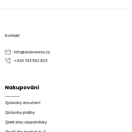
Z
á
p
a
Kontakt
t
í
info
@
dobravina.cz
+420 733 552 823
Nakupování
Způsoby doručení
Způsoby platby
Zjistit stav objednávky
Zboží dle značek A-Z