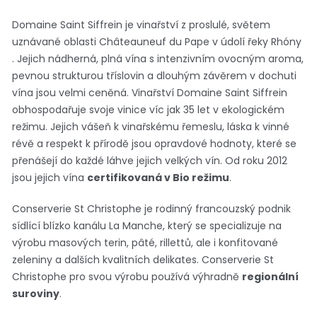
Domaine Saint Siffrein je vinařství z proslulé, světem
uznávané oblasti Châteauneuf du Pape v údolí řeky Rhóny
. Jejich nádherná, plná vína s intenzivním ovocným aroma,
pevnou strukturou tříslovin a dlouhým závěrem v dochuti
vína jsou velmi ceněná. Vinařství Domaine Saint Siffrein
obhospodařuje svoje vinice víc jak 35 let v ekologickém
režimu. Jejich vášeň k vinařskému řemeslu, láska k vinné
révě a respekt k přírodě jsou opravdové hodnoty, které se
přenášejí do každé láhve jejich velkých vín. Od roku 2012
jsou jejich vína
certifikovaná v Bio režimu
.
Conserverie St Christophe je rodinný francouzský podnik
sídlící blízko kanálu La Manche, který se specializuje na
výrobu masových terin, pâté, rillettů, ale i konfitované
zeleniny a dalších kvalitních delikates. Conserverie St
Christophe pro svou výrobu používá výhradně
regionální
suroviny
.