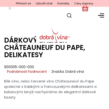
Přejít
Přihlásit se
Vytvořit účet
Kontakty
Ceny dopravy
na
obsah
NÁKUPNÍ
KOŠÍK
DÁRKOVÝ BALÍČEK -
CHÂTEAUNEUF DU PAPE,
DELIKATESY
900005-000-000
Průměrné
Podrobnosti hodnocení
Značka:
Dobrá vína
hodnocení
produktu
Bílé víno, nebo červené víno Châteauneuf du Pape
je
společně s italskými a francouzskými delikatesami a
0,0
kakaovými lanýži nachystáme do elegantní dárkové
z
kazety.
5
hvězdiček.