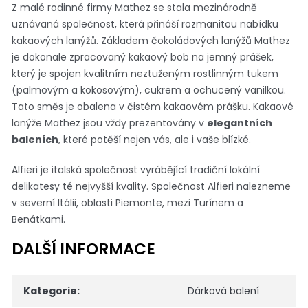
Z malé rodinné firmy Mathez se stala mezinárodně
uznávaná společnost, která přináší rozmanitou nabídku
kakaových lanýžů. Základem čokoládových lanýžů Mathez
je dokonale zpracovaný kakaový bob na jemný prášek,
který je spojen kvalitním neztuženým rostlinným tukem
(palmovým a kokosovým), cukrem a ochucený vanilkou.
Tato směs je obalena v čistém kakaovém prášku. Kakaové
lanýže Mathez jsou vždy prezentovány v
elegantních
baleních
, které potěší nejen vás, ale i vaše blízké.
Alfieri je italská společnost vyrábějící tradiční lokální
delikatesy té nejvyšší kvality. Společnost Alfieri nalezneme
v severní Itálii, oblasti Piemonte, mezi Turínem a
Benátkami.
DALŠÍ INFORMACE
Kategorie
:
Dárková balení