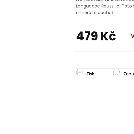
je
Languedoc Roussillo. Tot
0,0
minerální dochut.
z
5
hvězdiček.
479 Kč
Měrná
cena:
Tisk
Zept