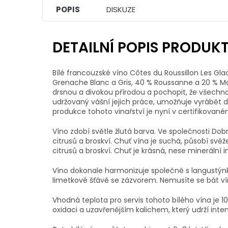
POPIS
DISKUZE
DETAILNÍ POPIS PRODUK
Bílé francouzské víno Côtes du Roussillon Les G
Grenache Blanc a Gris, 40 % Roussanne a 20 % Maca
drsnou a divokou přírodou a pochopit, že všechn
udržovaný vášní jejich práce, umožňuje vyrábět del
produkce tohoto vinařství je nyní v certifikovan
Víno zdobí světle žlutá barva. Ve společnosti 
citrusů a broskví. Chuť vína je suchá, působí svě
citrusů a broskví. Chuť je krásná, nese minerální i
Víno dokonale harmonizuje společně s langustý
limetkové šťávě se zázvorem. Nemusíte se bát ví
Vhodná teplota pro servis tohoto bílého vína je 10
oxidaci a uzavřenějším kalichem, který udrží inten