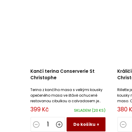
Kančí terina Conserverie St
Králič
Christophe
Chris
Terina z kančího masa s velkými kousky
Rillette
opečeného masa ve štávě ochucené
kousky n
restovanou cibulkou a calvadosem je
maso. C
opravdovou delikatesou pro všechny
výpekem
399 Kč
380 
SKLADEM
(20 KS)
milovníky masa.
pepřem.
Do košíku