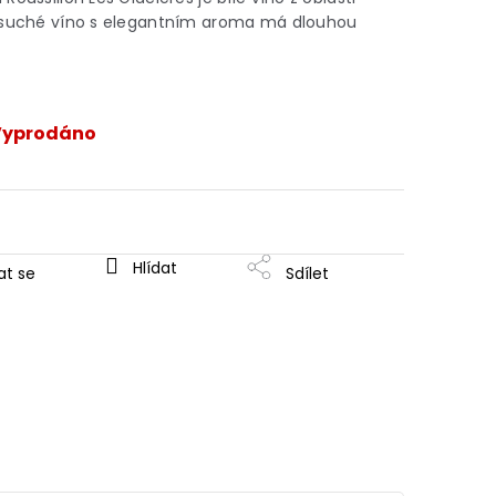
o suché víno s elegantním aroma má dlouhou
Vyprodáno
Hlídat
at se
Sdílet