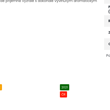
bude příjemně vyzrálé s dokonale vyvinutým aromatickým
Po
E
2021
ČR