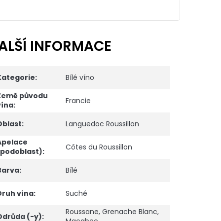
ALŠÍ INFORMACE
Kategorie
:
Bílé víno
Země původu
Francie
vína
:
Oblast
:
Languedoc Roussillon
Apelace
Côtes du Roussillon
(podoblast)
:
Barva
:
Bílé
Druh vína
:
Suché
Roussane
,
Grenache Blanc
,
Odrůda (-y)
: