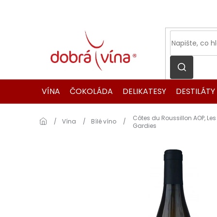
Přejít
na
obsah
VÍNA
ČOKOLÁDA
DELIKATESY
DESTILÁTY
Côtes du Roussillon AOP, Le
Domů
Vína
Bílé víno
Gardies