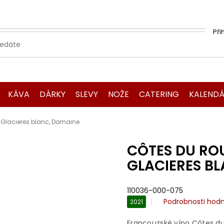
Při
KÁVA
DÁRKY
SLEVY
NOŽE
CATERING
KALENDÁ
s Glacieres blanc, Domaine
CÔTES DU ROU
GLACIERES B
110036-000-075
Průměrné
Podrobnosti hod
2021
hodnocení
produktu
Francouzské víno Côtes du R