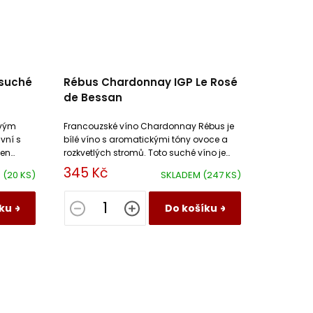
 suché
Rébus Chardonnay IGP Le Rosé
de Bessan
avým
Francouzské víno Chardonnay Rébus je
vní s
bílé víno s aromatickými tóny ovoce a
den
rozkvetlých stromů. Toto suché víno je
tní
živé s ovocnou texturou a medovou
345 Kč
M
(20 KS)
SKLADEM
(247 KS)
dochutí.
ku
Do košíku