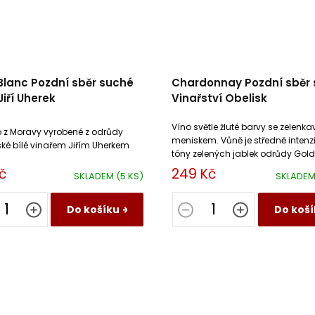
Blanc Pozdní sběr suché
Chardonnay Pozdní sběr
Jiří Uherek
Vinařství Obelisk
Víno světle žluté barvy se zelenk
o z Moravy vyrobené z odrůdy
meniskem. Vůně je středně intenzi
ké bílé vinařem Jiřím Uherkem
tóny zelených jablek odrůdy Gol
Delicious a broskví. Chuť je pikan
č
249 Kč
SKLADEM
(5 KS)
SKLADE
připomínající citrusový...
Do košíku
Do koší