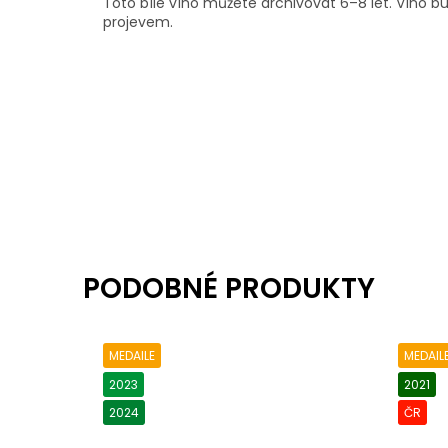
Toto bílé víno můžete archivovat 6–8 let. Víno 
projevem.
MEDAILE
MEDAIL
2023
2021
2024
ČR