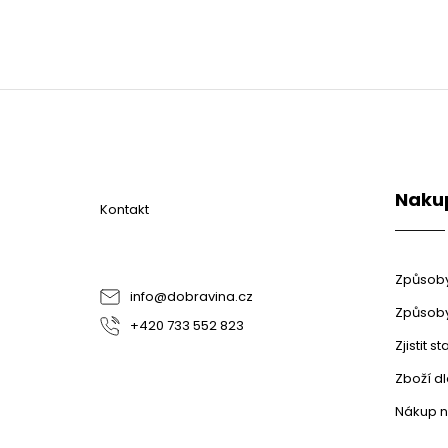
Z
á
p
a
t
Naku
í
Kontakt
Způsoby
info
@
dobravina.cz
Způsoby
+420 733 552 823
Zjistit 
Zboží d
Nákup n