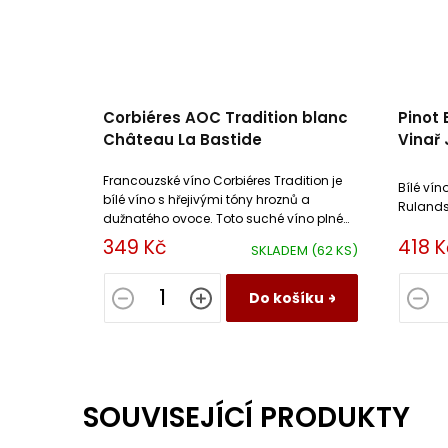
Corbiéres AOC Tradition blanc
Pinot 
Château La Bastide
Vinař 
Francouzské víno Corbiéres Tradition je
Bílé vín
bílé víno s hřejivými tóny hroznů a
Rulands
dužnatého ovoce. Toto suché víno plné
ovocných chutí má vyvážené kyseliny.
349 Kč
418 K
SKLADEM
(62 KS)
Do košíku
SOUVISEJÍCÍ PRODUKTY