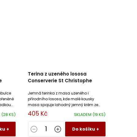
Terina z uzeného lososa
e
Conserverie St Christophe
ibulce
Jemná terinka z masa uzeného i
ořeněné
přírodního lososa, kde malé kousky
ladkou
masa spojuje lahodný jemný krém ze
smetany a vajec.
405 Kč
M
(28 KS)
SKLADEM
(19 KS)
ku
Do košíku