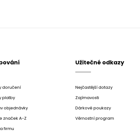
pování
Užitečné odkazy
 doručení
Nejčastější dotazy
 platby
Zajímavosti
stav objednávky
Dárkové poukazy
le značek A-Z
Věrnostní program
a firmu