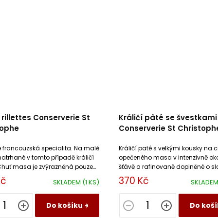
í rillettes Conserverie St
Králičí pâté se švestkami
tophe
Conserverie St Christoph
 je francouzská specialita. Na malé
Králičí paté s velkými kousky na c
atrhané v tomto případě králičí
opečeného masa v intenzivně ok
huť masa je zvýrazněná pouze
šťávě a rafinovaně doplněné o s
 z vepřového masa, solí a
chuť sušených švestek.
Kč
370 Kč
SKLADEM
(1 KS)
SKLADE
Do košíku
Do koší