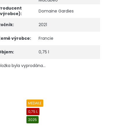
Macabeo
Producent
Domaine Gardies
(výrobce)
:
Ročník
:
2021
Země výrobce
:
Francie
Objem
:
0,75 l
ložka byla vyprodána…
MEDAILE
0,75 L
2025