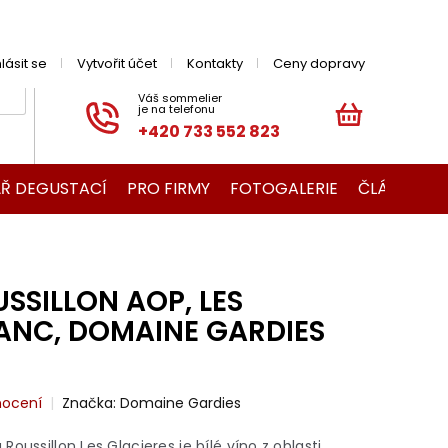
hlásit se
Vytvořit účet
Kontakty
Ceny dopravy
+420 733 552 823
NÁKUPNÍ
KOŠÍK
Ř DEGUSTACÍ
PRO FIRMY
FOTOGALERIE
ČLÁNKY O V
SSILLON AOP, LES
LANC, DOMAINE GARDIES
nocení
Značka:
Domaine Gardies
oussillon Les Glacieres je bílé víno z oblasti