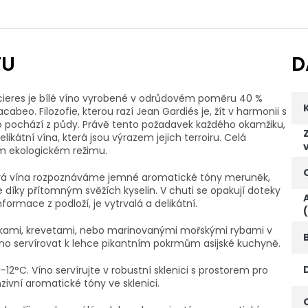
TU
D
lacieres je bílé víno vyrobené v odrůdovém poměru 40 %
beo. Filozofie, kterou razí Jean Gardiés je, žít v harmonii s
o pochází z půdy. Právě tento požadavek každého okamžiku,
ikátní vína, která jsou výrazem jejich terroiru. Celá
ém ekologickém režimu.
Dobrá vína rozpoznáváme jemné aromatické tóny meruněk,
že díky přítomným svěžích kyselin. V chuti se opakují doteky
nformace z podloží, je vytrvalá a delikátní.
nkami, krevetami, nebo marinovanými mořskými rybami v
no servírovat k lehce pikantním pokrmům asijské kuchyně.
–12°C. Víno servírujte v robustní sklenici s prostorem pro
zivní aromatické tóny ve sklenici.