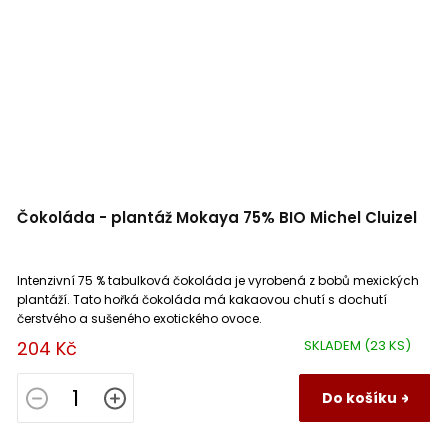
Čokoláda - plantáž Mokaya 75% BIO Michel Cluizel
Intenzivní 75 % tabulková čokoláda je vyrobená z bobů mexických
plantáží. Tato hořká čokoláda má kakaovou chutí s dochutí
čerstvého a sušeného exotického ovoce.
204 Kč
SKLADEM
(23 KS)
Do košíku