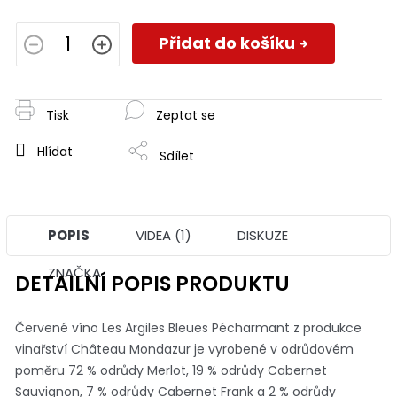
Měrná
cena:
Přidat do košíku
Tisk
Zeptat se
Hlídat
Sdílet
POPIS
VIDEA (1)
DISKUZE
ZNAČKA
DETAILNÍ POPIS PRODUKTU
Červené víno Les Argiles Bleues Pécharmant z produkce
vinařství Château Mondazur je vyrobené v odrůdovém
poměru 72 % odrůdy Merlot, 19 % odrůdy Cabernet
Sauvignon, 7 % odrůdy Cabernet Frank a 2 % odrůdy