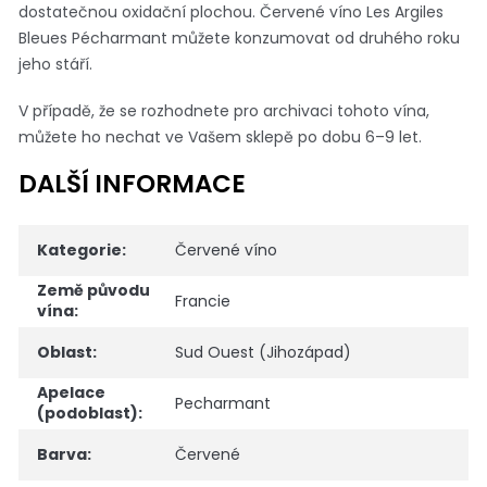
dostatečnou oxidační plochou. Červené víno Les Argiles
Bleues Pécharmant můžete konzumovat od druhého roku
jeho stáří.
V případě, že se rozhodnete pro archivaci tohoto vína,
můžete ho nechat ve Vašem sklepě po dobu 6–9 let.
DALŠÍ INFORMACE
Kategorie
:
Červené víno
Země původu
Francie
vína
:
Oblast
:
Sud Ouest (Jihozápad)
Apelace
Pecharmant
(podoblast)
:
Barva
:
Červené