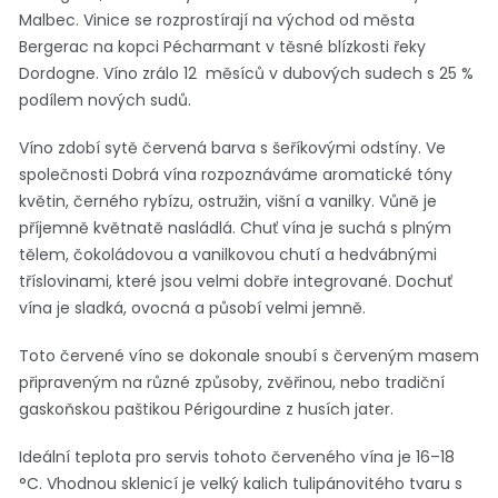
Malbec. Vinice se rozprostírají na východ od města
Bergerac na kopci Pécharmant v těsné blízkosti řeky
Dordogne. Víno zrálo 12 měsíců v dubových sudech s 25 %
podílem nových sudů.
Víno zdobí sytě červená barva s šeříkovými odstíny. Ve
společnosti Dobrá vína rozpoznáváme aromatické tóny
květin, černého rybízu, ostružin, višní a vanilky. Vůně je
příjemně květnatě nasládlá. Chuť vína je suchá s plným
tělem, čokoládovou a vanilkovou chutí a hedvábnými
tříslovinami, které jsou velmi dobře integrované. Dochuť
vína je sladká, ovocná a působí velmi jemně.
Toto červené víno se dokonale snoubí s červeným masem
připraveným na různé způsoby, zvěřinou, nebo tradiční
gaskoňskou paštikou Périgourdine z husích jater.
Ideální teplota pro servis tohoto červeného vína je 16–18
°C. Vhodnou sklenicí je velký kalich tulipánovitého tvaru s