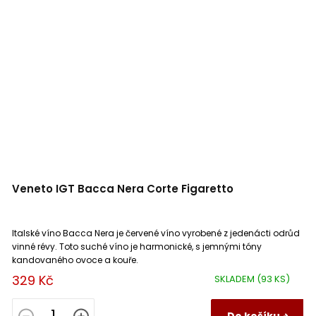
Veneto IGT Bacca Nera Corte Figaretto
Italské víno Bacca Nera je červené víno vyrobené z jedenácti odrůd
vinné révy. Toto suché víno je harmonické, s jemnými tóny
kandovaného ovoce a kouře.
329 Kč
SKLADEM
(93 KS)
Do košíku