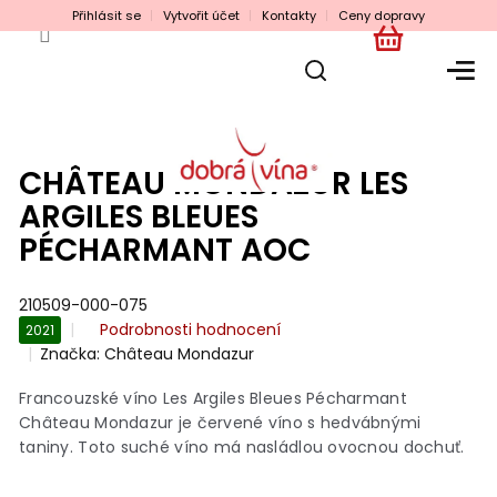
Přejít
Přihlásit se
Vytvořit účet
Kontakty
Ceny dopravy
na
obsah
NÁKUPNÍ
KOŠÍK
CHÂTEAU MONDAZUR LES
ARGILES BLEUES
PÉCHARMANT AOC
210509-000-075
Průměrné
Podrobnosti hodnocení
2021
hodnocení
Značka:
Château Mondazur
produktu
je
Francouzské víno Les Argiles Bleues Pécharmant
0,0
Château Mondazur je červené víno s hedvábnými
z
taniny. Toto suché víno má nasládlou ovocnou dochuť.
5
hvězdiček.