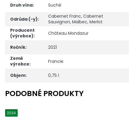
Druh vína
:
Suché
Cabernet Franc
,
Cabernet
Odrůda (-y)
:
Sauvignon
,
Malbec
,
Merlot
Producent
Château Mondazur
(výrobce)
:
Ročník
:
2021
Země
Francie
výrobce
:
Objem
:
0,75 l
2024