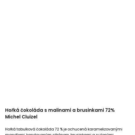
Hořká čokoláda s malinami a brusinkami 72%
Michel Cluizel
Hořká tabulková čokoláda 72 % je ochucená karamelizovanými
mandlemi, kandovaným citrónem, brusinkami a sušenými