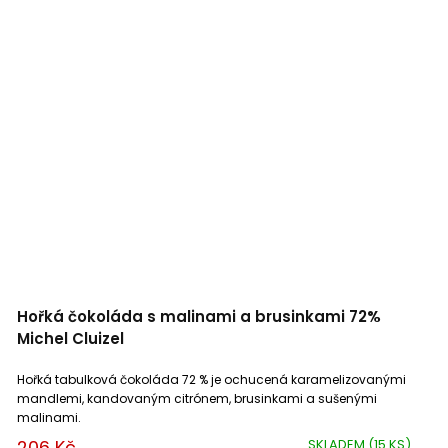
Hořká čokoláda s malinami a brusinkami 72%
Michel Cluizel
Hořká tabulková čokoláda 72 % je ochucená karamelizovanými
mandlemi, kandovaným citrónem, brusinkami a sušenými
malinami.
206 Kč
SKLADEM
(15 KS)