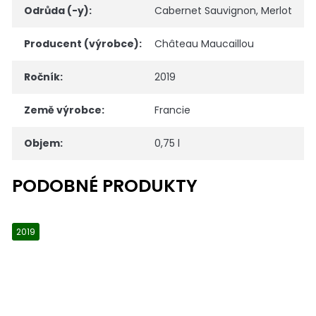
Odrůda (-y)
:
Cabernet Sauvignon
,
Merlot
Producent (výrobce)
:
Château Maucaillou
Ročník
:
2019
Země výrobce
:
Francie
Objem
:
0,75 l
2019