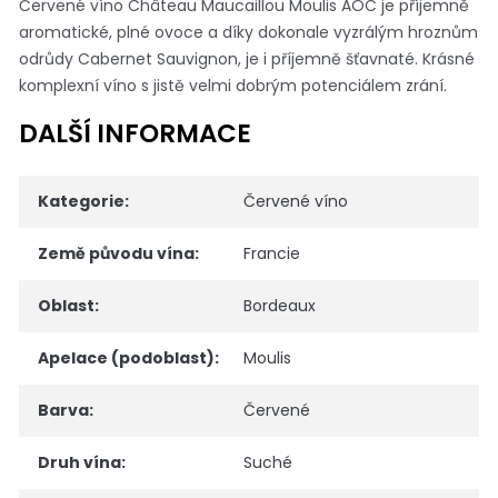
Červené víno Château Maucaillou Moulis AOC je příjemně
a
romatické, plné ovoce a díky dokonale vyzrálým hroznům
odrůdy Cabernet Sauvignon, je i příjemně šťavnaté.
Krásné
komplexní víno s jistě velmi dobrým potenciálem zrání.
DALŠÍ INFORMACE
Kategorie
:
Červené víno
Země původu vína
:
Francie
Oblast
:
Bordeaux
Apelace (podoblast)
:
Moulis
Barva
:
Červené
Druh vína
:
Suché