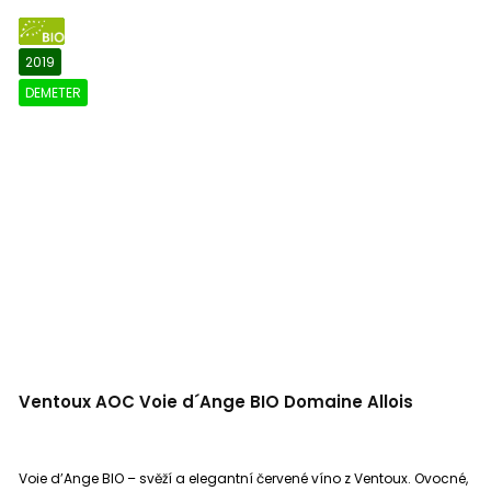
BIO
2019
DEMETER
Ventoux AOC Voie d´Ange BIO Domaine Allois
Voie d’Ange BIO – svěží a elegantní červené víno z Ventoux. Ovocné,