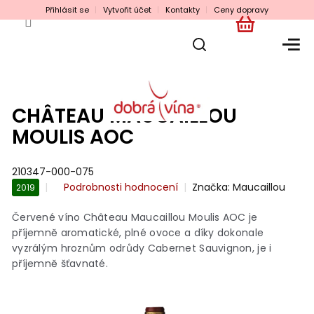
Přejít
Přihlásit se
Vytvořit účet
Kontakty
Ceny dopravy
na
obsah
NÁKUPNÍ
KOŠÍK
CHÂTEAU MAUCAILLOU
MOULIS AOC
210347-000-075
Průměrné
Podrobnosti hodnocení
Značka:
Maucaillou
2019
hodnocení
produktu
Červené víno Château Maucaillou Moulis AOC je
je
příjemně a
romatické, plné ovoce a díky dokonale
0,0
vyzrálým hroznům odrůdy Cabernet Sauvignon, je i
z
příjemně šťavnaté.
5
hvězdiček.