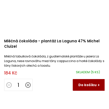
Mléčná čokoláda - plantáž La Laguna 47% Michel
Cluizel
Mléčná tabulková čokoláda, z guatemalské plantáže u jezera La
Laguna, nese rovnováhu mezi tóny cappuccina a horké čokolády s
tóny lískových ořechů a toastu.
184 Kč
SKLADEM
(5 KS)
Do košíku