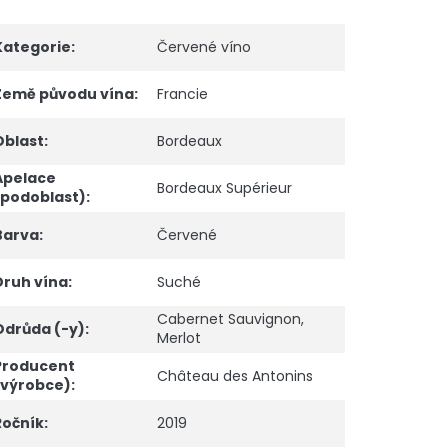
Kategorie
:
Červené víno
Země původu vína
:
Francie
Oblast
:
Bordeaux
Apelace
Bordeaux Supérieur
(podoblast)
:
Barva
:
Červené
Druh vína
:
Suché
Cabernet Sauvignon
,
Odrůda (-y)
:
Merlot
Producent
Château des Antonins
(výrobce)
:
Ročník
:
2019