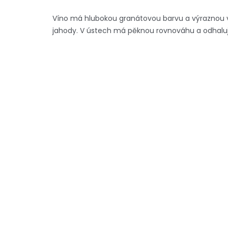
Víno má hlubokou granátovou barvu a výraznou vů
jahody. V ústech má pěknou rovnováhu a odhaluje 