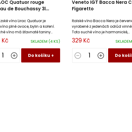
 AOC Quatuor rouge
Veneto IGT Bacca Nera C
au de Bouchassy 3l
Figaretto
boam
ské víno Lirac Quatuor je
Italské víno Bacca Nera je červen
víno plné ovoce, bylin a koření.
vyrobené z jedenácti odrůd vinné 
ché víno má šťavnaté taniny
Toto suché víno je harmonické,
zené lanýžovou dochutí
s jemnými tóny kandovaného ov
 Kč
329 Kč
SKLADEM
(4 KS)
SKLADE
.
kouře.
Do košíku
Do koší