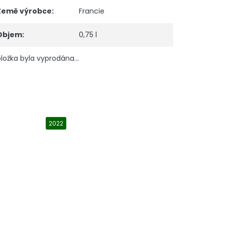
Země výrobce
:
Francie
Objem
:
0,75 l
ložka byla vyprodána…
2022