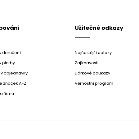
pování
Užitečné odkazy
 doručení
Nejčastější dotazy
 platby
Zajímavosti
stav objednávky
Dárkové poukazy
le značek A-Z
Věrnostní program
a firmu