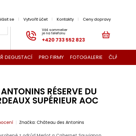
hlásit se
Vytvořit účet
Kontakty
Ceny dopravy
+420 733 552 823
NÁKUPNÍ
KOŠÍK
Ř DEGUSTACÍ
PRO FIRMY
FOTOGALERIE
ČLÁNKY O V
 ANTONINS RÉSERVE DU
DEAUX SUPÉRIEUR AOC
nocení
Značka:
Château des Antonins
yrobené z odrůd Merlot a Cabernet Sauvignon.