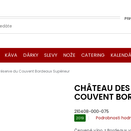
Při
KÁVA
DÁRKY
SLEVY
NOŽE
CATERING
KALENDÁ
éserve du Couvent Bordeaux Supérieur
CHÂTEAU DES
COUVENT BOR
210408-000-075
Průměrné
Podrobnosti hod
2019
hodnocení
produktu
Červené víno z Bordeaux v