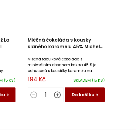
ž La
Mléčná čokoláda s kousky
l
slaného karamelu 45% Michel
Cluizel
Mléčná tabulková čokoláda s
a
minimálním obsahem kakaa 45 % je
ochucená s kousíčky karamelu na
tóny
slaném másle.
194 Kč
EM
(5 KS)
SKLADEM
(15 KS)
ku
Do košíku