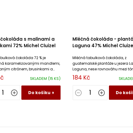
 čokoláda s malinami a
Mléčná čokoláda - plantá
kami 72% Michel Cluizel
Laguna 47% Michel Cluize
abulková čokoláda 72 % je
Mléčná tabulková čokoláda, z
á karamelizovanými mandlemi,
guatemalské plantáže u jezera L
ným citrónem, brusinkami a
Laguna, nese rovnováhu mezi tóny
i malinami.
cappuccina a horké čokolády s 
Kč
184 Kč
SKLADEM
(15 KS)
SKLAD
lískových ořechů a toastu.
Do košíku
Do koší