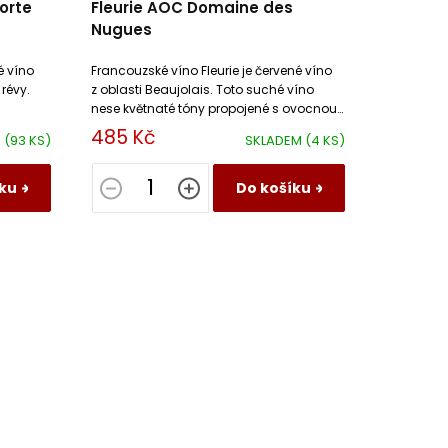
orte
Fleurie AOC Domaine des
Nugues
é víno
Francouzské víno Fleurie je červené víno
révy.
z oblasti Beaujolais. Toto suché víno
nese květnaté tóny propojené s ovocnou
oce a
vůní třešní na jemném minerálním
485 Kč
M
(93 KS)
SKLADEM
(4 KS)
podtextu.
ku
Do košíku