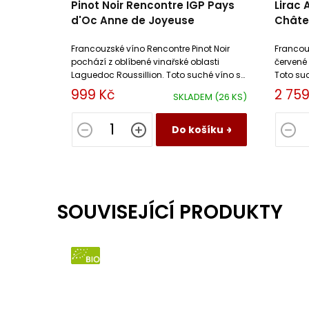
Pinot Noir Rencontre IGP Pays
Lirac
d'Oc Anne de Joyeuse
Châte
Jero
Francouzské víno Rencontre Pinot Noir
Francouz
pochází z oblíbené vinařské oblasti
červené 
Laguedoc Roussillion. Toto suché víno si
Toto su
oblíbíte díky elegantní vůni se svěžím
doprová
999 Kč
2 759
SKLADEM
(26 KS)
chuťovým závěrem.
v závěru
Do košíku
SOUVISEJÍCÍ PRODUKTY
BIO