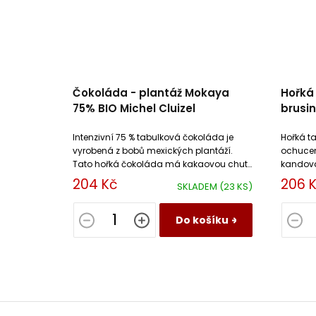
Čokoláda - plantáž Mokaya
Hořká
75% BIO Michel Cluizel
brusin
Intenzivní 75 % tabulková čokoláda je
Hořká t
vyrobená z bobů mexických plantáží.
ochucen
Tato hořká čokoláda má kakaovou chutí
kandova
s dochutí čerstvého a sušeného
sušeným
204 Kč
206 
SKLADEM
(23 KS)
exotického ovoce.
Do košíku
Z