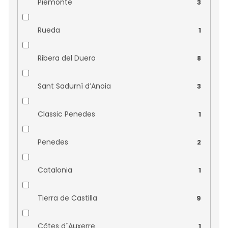
Piemonte
3
Vinařství Obelisk
0
Rueda
1
Vinařství Šalša
0
Ribera del Duero
8
Vinařství Špalek
0
Sant Sadurní d’Anoia
3
Vinařství Štěpán Maňák
0
Classic Penedes
1
Vinařství Vilavin
0
Penedes
2
Catalonia
1
Tierra de Castilla
9
Côtes d´Auxerre
1