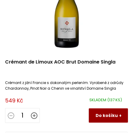
Rioja
0
Grolleau Gris
0
Sud Ouest (Jihozápad)
0
Gros Manseng
0
Toscana
0
Grüner Silvaner (Sylvánské zelené)
0
Vallée de la Loire
0
Grüner Veltliner (Veltlínské zelené)
0
Crémant de Limoux AOC Brut Domaine Singla
Vallée du Rhône
0
Chardonnay
3
Crémant z jižní Francie s dokonalým perlením. Vyrobené z odrůdy
Veneto
0
Chasselas
0
Chardonnay, Pinot Noir a Chenin ve vinařství Domaine Singla
549 Kč
SKLADEM
(137 KS)
Jura
0
Chenin Blanc
2
Do košíku
Castilla y Leon
0
Incrocio Manzoni
0