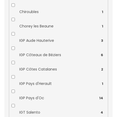
Domaine Huguenot
0
Chiroubles
1
Domaine Champalou
0
Chorey les Beaune
1
Domaine Charpentier
0
IGP Aude Hauterive
3
Domaine Jean-Claude Rateau
0
IGP Côteaux de Béziers
6
Domaine Jérôme Meyer
0
IGP Côtes Catalanes
2
Domaine Julien Gros
0
IGP Pays d'Herault
1
Domaine Lasserre
0
IGP Pays d'Oc
14
Domaine Les Cailloux
0
IGT Salento
4