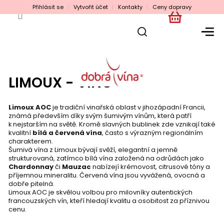
Přejít
Přihlásit se
Vytvořit účet
Kontakty
Ceny dopravy
na
obsah
NÁKUPNÍ
KOŠÍK
LIMOUX - VÍNO
Limoux AOC
je tradiční vinařská oblast v jihozápadní Francii,
známá především díky svým šumivým vínům, která patří
k nejstarším na světě. Kromě slavných bublinek zde vznikají také
kvalitní
bílá a červená vína
, často s výrazným regionálním
charakterem.
Šumivá vína z Limoux bývají svěží, elegantní a jemně
strukturovaná, zatímco bílá vína založená na odrůdách jako
Chardonnay
či
Mauzac
nabízejí krémovost, citrusové tóny a
příjemnou mineralitu. Červená vína jsou vyvážená, ovocná a
dobře pitelná.
Limoux AOC je skvělou volbou pro milovníky autentických
francouzských vín, kteří hledají kvalitu a osobitost za příznivou
cenu.