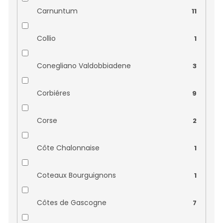
Clot de L´Oum
0
Carnuntum
11
Corte Figaretto
0
Collio
1
Dhaara
0
Conegliano Valdobbiadene
3
Dobrá vína
0
Corbiéres
9
Domaine Alain Gras
0
Corse
2
Domaine Allois
0
Côte Chalonnaise
1
Domaine André Bonhomme
0
Coteaux Bourguignons
1
Domaine Belle
0
Côtes de Gascogne
7