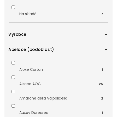
u
k
t
Na skladě
7
ů
Výrobce
Apelace (podoblast)
Agricola Pliniana s.c.a.
0
Aldea
0
Aloxe Corton
1
Anne de Joyeuse
6
Alsace AOC
25
Aymar
0
Amarone della Valpolicella
2
Azienda Agricola Humar
0
Auxey Duresses
1