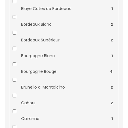
Bric Cenciurio
0
Blaye Côtes de Bordeaux
1
Burmester
0
Bordeaux Blanc
2
Canals & Nubiola
0
Bordeaux Supérieur
2
Cantina Piandimare
0
Bourgogne Blanc
1
Cantine Povero
0
Bourgogne Rouge
4
Castelnuovo del Garda
0
Brunello di Montalcino
2
Caves Rigol
0
Cahors
2
Clos Fornelli
0
Cairanne
1