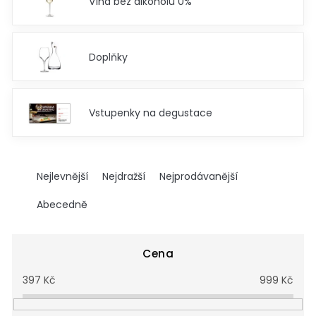
Vína bez alkoholu 0%
Doplňky
Vstupenky na degustace
Ř
a
Nejlevnější
Nejdražší
Nejprodávanější
z
e
Abecedně
n
í
p
Cena
r
397
Kč
999
Kč
o
d