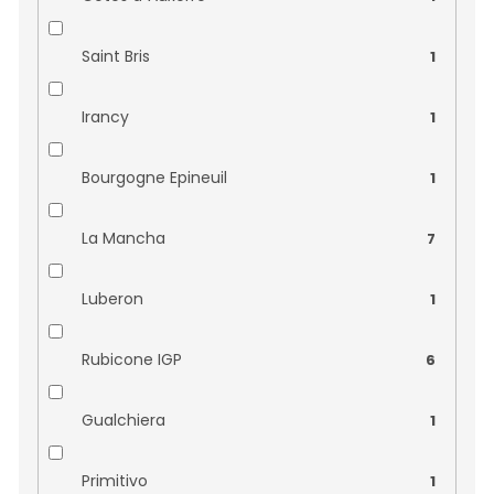
Saint Bris
1
Irancy
1
Bourgogne Epineuil
1
La Mancha
7
Luberon
1
Rubicone IGP
6
Gualchiera
1
Primitivo
1