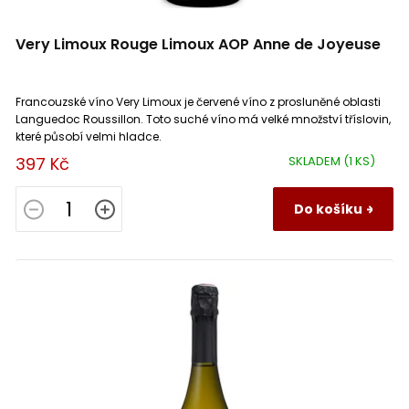
Champagne
0
Cinsault
0
Španělsko
0
Very Limoux Rouge Limoux AOP Anne de Joyeuse
Languedoc Roussillon
7
Cortese
0
Francouzské víno Very Limoux je červené víno z prosluněné oblasti
Mendoza
0
Frankovka
0
Languedoc Roussillon. Toto suché víno má velké množství tříslovin,
které působí velmi hladce.
397 Kč
SKLADEM
(1 KS)
Morava
0
Gamay
0
Do košíku
Niederösterreich
0
Garganega
0
Piemonte
0
Gewürztraminer (Tramín červený)
0
Provence
0
Glera
0
Puglia
0
Grenache Noir
0