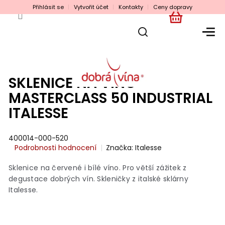
Přejít
Přihlásit se
Vytvořit účet
Kontakty
Ceny dopravy
na
obsah
NÁKUPNÍ
KOŠÍK
SKLENICE NA VÍNO
MASTERCLASS 50 INDUSTRIAL
ITALESSE
400014-000-520
Průměrné
Podrobnosti hodnocení
Značka:
Italesse
hodnocení
produktu
Sklenice na červené i bílé víno. Pro větší zážitek z
je
degustace dobrých vín. Skleničky z italské sklárny
0,0
Italesse.
z
5
hvězdiček.