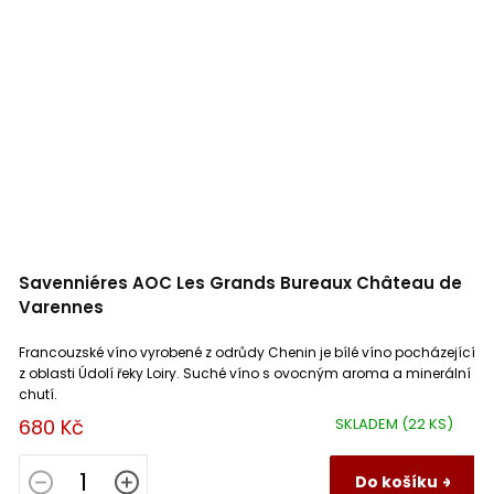
Savenniéres AOC Les Grands Bureaux Château de
Varennes
Francouzské víno vyrobené z odrůdy Chenin je bílé víno pocházející
z oblasti Údolí řeky Loiry. Suché víno s ovocným aroma a minerální
chutí.
680 Kč
SKLADEM
(22 KS)
Do košíku