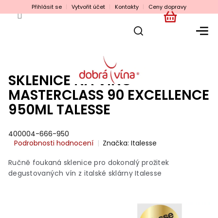
Přejít
Přihlásit se
Vytvořit účet
Kontakty
Ceny dopravy
na
obsah
NÁKUPNÍ
KOŠÍK
SKLENICE NA VÍNO
MASTERCLASS 90 EXCELLENCE
950ML TALESSE
400004-666-950
Průměrné
Podrobnosti hodnocení
Značka:
Italesse
hodnocení
produktu
Ručně foukaná sklenice pro dokonalý prožitek
je
degustovaných vín z italské sklárny Italesse
0,0
z
5
hvězdiček.