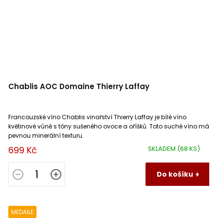
Chablis AOC Domaine Thierry Laffay
Francouzské víno Chablis vinařství Thierry Laffay je bílé víno
květinové vůně s tóny sušeného ovoce a oříšků. Toto suché víno má
pevnou minerální texturu.
699 Kč
SKLADEM
(68 KS)
Do košíku
MEDAILE