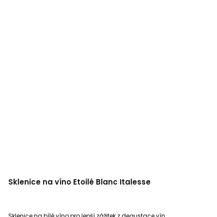
Sklenice na víno Etoilé Blanc Italesse
Sklenice na bílé víno pro lepší zážitek z degustace vín