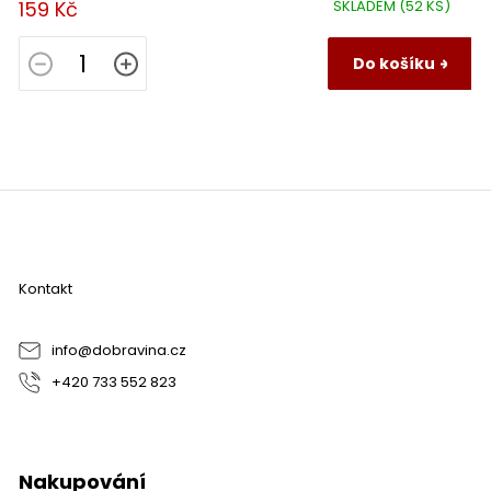
159 Kč
SKLADEM
(52 KS)
Do košíku
Z
á
p
a
Kontakt
t
í
info
@
dobravina.cz
+420 733 552 823
Nakupování