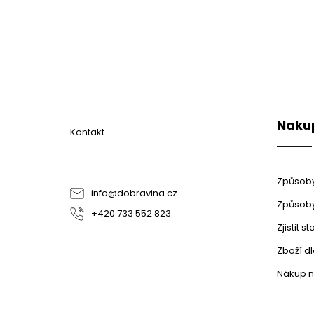
Z
á
p
a
t
Naku
í
Kontakt
Způsoby
info
@
dobravina.cz
Způsoby
+420 733 552 823
Zjistit 
Zboží d
Nákup n