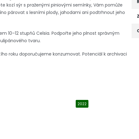
rujete kozí sýr s praženými piniovými semínky, Vám pomůže
íno párovat s lesními plody, jahodami ani podtrhnout jeho
kolem 10–12 stupňů Celsia. Podpořte jeho plnost správným
tulipánového tvaru.
ího roku doporučujeme konzumovat. Potenciál k archivaci
2022