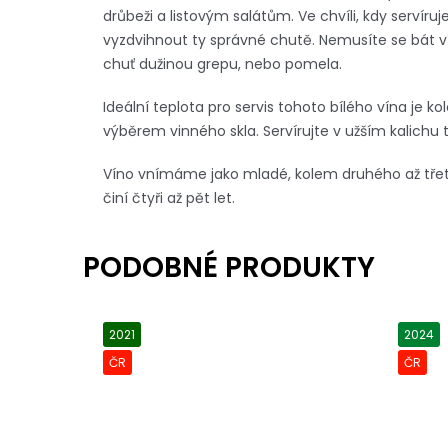
drůbeži a listovým salátům. Ve chvíli, kdy serví
vyzdvihnout ty správné chutě. Nemusíte se bát v
chuť dužinou grepu, nebo pomela.
Ideální teplota pro servis tohoto bílého vína je 
výběrem vinného skla. Servírujte v užším kalichu 
Víno vnímáme jako mladé, kolem druhého až třet
činí čtyři až pět let.
2021
2024
ČR
ČR