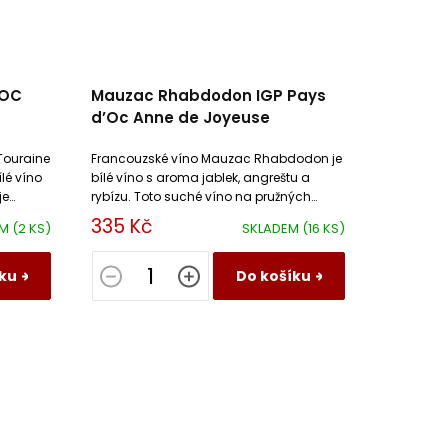
AOC
Mauzac Rhabdodon IGP Pays
d’Oc Anne de Joyeuse
Touraine
Francouzské víno Mauzac Rhabdodon je
ílé víno
bílé víno s aroma jablek, angreštu a
je
rybízu. Toto suché víno na pružných
ěží.
kyselinách přináší i doteky vanilky a
335 Kč
EM
(2 KS)
SKLADEM
(16 KS)
tabáku.
ku
Do košíku