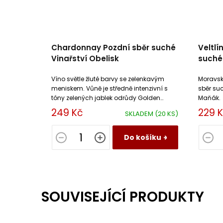
Chardonnay Pozdní sběr suché
Veltlí
Vinařství Obelisk
suché
Maňá
Víno světle žluté barvy se zelenkavým
Moravské
meniskem. Vůně je středně intenzivní s
sběr suc
tóny zelených jablek odrůdy Golden
Maňák.
Delicious a broskví. Chuť je pikantní
249 Kč
229 
SKLADEM
(20 KS)
připomínající citrusový...
Do košíku
SOUVISEJÍCÍ PRODUKTY