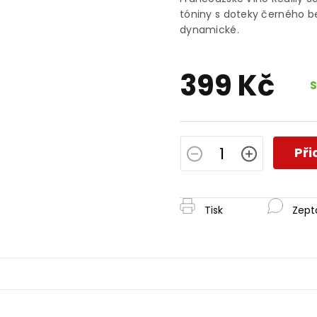
je
tóniny s doteky černého b
0,0
dynamické.
z
5
hvězdiček.
399 Kč
Měrná
cena:
Při
Tisk
Zept