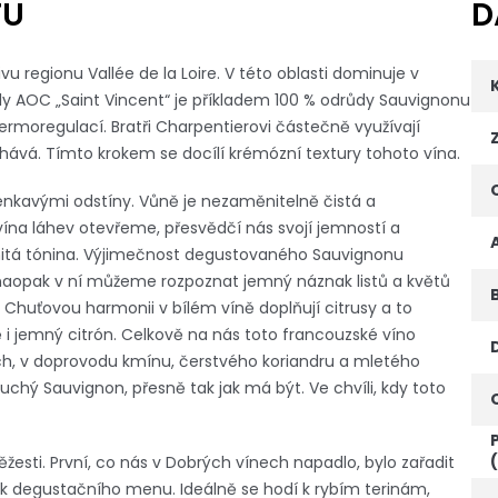
TU
D
u regionu Vallée de la Loire. V této oblasti dominuje v
lly AOC „Saint Vincent“ je příkladem 100 % odrůdy Sauvignonu
ermoregulací. Bratři Charpentierovi částečně využívají
ává. Tímto krokem se docílí krémózní textury tohoto vína.
elenkavými odstíny. Vůně je nezaměnitelně čistá a
vína láhev otevřeme, přesvědčí nás svojí jemností a
řenitá tónina. Výjimečnost degustovaného Sauvignonu
, naopak v ní můžeme rozpoznat jemný náznak listů a květů
Chuťovou harmonii v bílém víně doplňují citrusy a to
 i jemný citrón. Celkově na nás toto francouzské víno
h, v doprovodu kmínu, čerstvého koriandru a mletého
hý Sauvignon, přesně tak jak má být. Ve chvíli, kdy toto
ěžesti. První, co nás v Dobrých vínech napadlo, bylo zařadit
ek degustačního menu. Ideálně se hodí k rybím terinám,