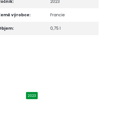
Ročník
:
2023
Země výrobce
:
Francie
Objem
:
0,75 l
2023