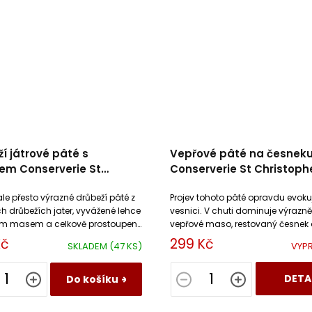
í játrové pâté s
Vepřové pâté na česnek
cem Conserverie St
Conserverie St Christoph
tophe
e přesto výrazné drůbeží pâté z
Projev tohoto pâté opravdu evoku
 drůbežích jater, vyvážené lehce
vesnici. V chuti dominuje výrazn
m masem a celkově prostoupené
vepřové maso, restovaný česnek a
lovce.
Kč
299 Kč
SKLADEM
(47 KS)
VYP
DETA
Do košíku