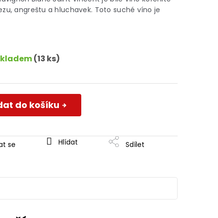
ezu, angreštu a hluchavek. Toto suché víno je
Skladem
(13 ks)
dat do košíku
Hlídat
at se
Sdílet