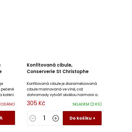
u
Konfitovaná cibule,
e
Conserverie St Christophe
je
Konfitovaná cibule je zkaramelizovaná
ě pečené
cibule marinovaná ve víně, což
 koření.
dohromady vytváří skvělou harmonii a
přímo vybízí k mnoha dalším
305 Kč
RODÁNO
SKLADEM
(2 KS)
kombinacím.
IL
Do košíku