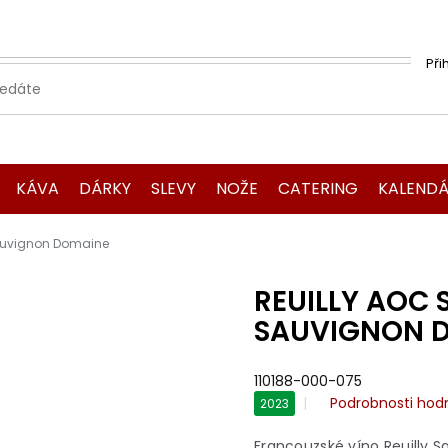
Při
KÁVA
DÁRKY
SLEVY
NOŽE
CATERING
KALENDÁ
Sauvignon Domaine
REUILLY AOC 
SAUVIGNON D
110188-000-075
Průměrné
Podrobnosti hod
2023
hodnocení
produktu
Francouzské víno Reuilly Sa