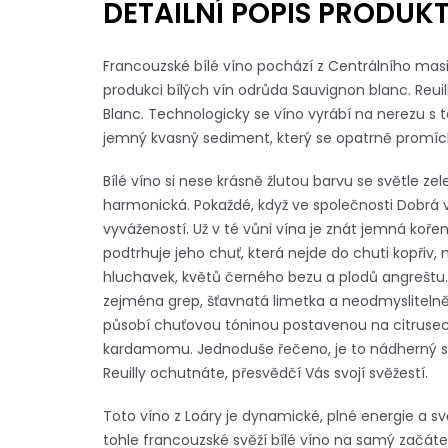
DETAILNÍ POPIS PRODUK
Francouzské bílé víno pochází z Centrálního masiv
produkci bílých vín odrůda Sauvignon blanc. Reui
Blanc. Technologicky se víno vyrábí na nerezu s t
jemný kvasný sediment, který se opatrně promích
Bílé víno si nese krásně žlutou barvu se světle z
harmonická. Pokaždé, když ve společnosti Dobrá 
vyvážeností. Už v té vůni vína je znát jemná ko
podtrhuje jeho chuť, která nejde do chuti kopřiv
hluchavek, květů černého bezu a plodů angreštu. 
zejména grep, šťavnatá limetka a neodmyslitelně
působí chuťovou tóninou postavenou na citrusec
kardamomu. Jednoduše řečeno, je to nádherný suc
Reuilly ochutnáte, přesvědčí Vás svojí svěžestí.
Toto víno z Loáry je dynamické, plné energie a sv
tohle francouzské svěží bílé víno na samý začát