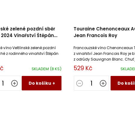
nské zelené pozdní sběr
Touraine Chenonceaux 
 2024 Vinařství Štěpán
Jean Francois Roy
k
 víno Veltlínské zelené pozdní
Francouzské víno Chenonceaux 
hé z rodinného vinařství Štěpán
z vinařství Jean Francois Roy je b
z odrůdy Sauvignon Blanc. Chuť 
suchá, plná, vláčná a příjemně sv
Kč
529 Kč
SKLADEM
(8 KS)
SKLAD
Do košíku
Do koší