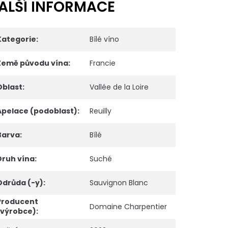
ALŠÍ INFORMACE
Kategorie
:
Bílé víno
Země původu vína
:
Francie
Oblast
:
Vallée de la Loire
Apelace (podoblast)
:
Reuilly
Barva
:
Bílé
Druh vína
:
Suché
Odrůda (-y)
:
Sauvignon Blanc
Producent
Domaine Charpentier
(výrobce)
: