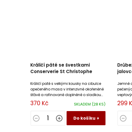
Králičí pâté se švestkami
Drůbež
Conserverie St Christophe
jalov
Chris
Králičí paté s velkými kousky na cibulce
Jemné al
opečeného masa v intenzivně okořeněné
pečených
šťávě a rafinovaně doplněné o sladkou
vepřový
chuť sušených švestek.
chutí ja
370 Kč
299 
SKLADEM
(28 KS)
Do košíku