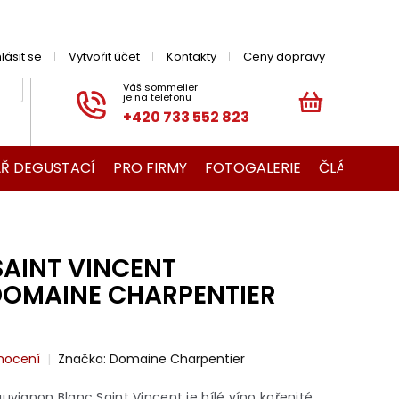
hlásit se
Vytvořit účet
Kontakty
Ceny dopravy
+420 733 552 823
NÁKUPNÍ
KOŠÍK
Ř DEGUSTACÍ
PRO FIRMY
FOTOGALERIE
ČLÁNKY O V
SAINT VINCENT
OMAINE CHARPENTIER
nocení
Značka:
Domaine Charpentier
uvignon Blanc Saint Vincent je bílé víno kořenité