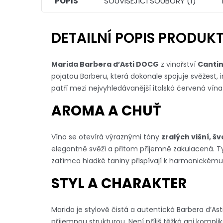
POPIS
SOUVISEJÍCÍ SOUBORY (1)
DETAILNÍ POPIS PRODUK
Marida Barbera d’Asti DOCG
z vinařství
Canti
pojatou Barberu, která dokonale spojuje svěžest, 
patří mezi nejvyhledávanější italská červená vína
AROMA A CHUŤ
Víno se otevírá výraznými tóny
zralých višní, š
elegantně svěží a přitom příjemně zakulacená. Typi
zatímco hladké taniny přispívají k harmonickému
STYL A CHARAKTER
Marida je stylově čistá a autentická Barbera d’A
příjemnou strukturou. Není příliš těžká ani kompli