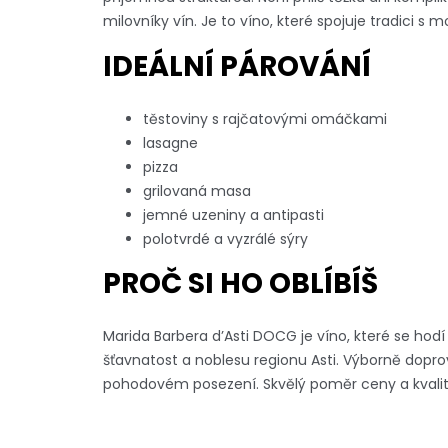
milovníky vín. Je to víno, které spojuje tradici s
IDEÁLNÍ PÁROVÁNÍ
těstoviny s rajčatovými omáčkami
lasagne
pizza
grilovaná masa
jemné uzeniny a antipasti
polotvrdé a vyzrálé sýry
PROČ SI HO OBLÍBÍŠ
Marida Barbera d’Asti DOCG je víno, které se hodí n
šťavnatost a noblesu regionu Asti. Výborně doprovo
pohodovém posezení. Skvělý poměr ceny a kvality 