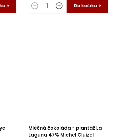
ku
Do košíku
aya
Mléčná čokoláda - plantáž La
Laguna 47% Michel Cluizel