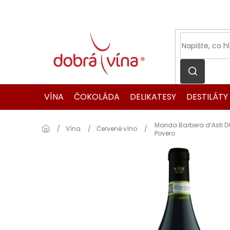
Přejít
na
obsah
VÍNA
ČOKOLÁDA
DELIKATESY
DESTILÁTY
Marida Barbera d’Asti 
Domů
Vína
Červené víno
Povero