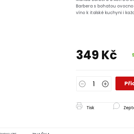
je
Barbera s bohatou ovocnost
0,0
víno k italské kuchyni i k
z
5
hvězdiček.
349 Kč
Měrná
cena:
Při
Tisk
Zept