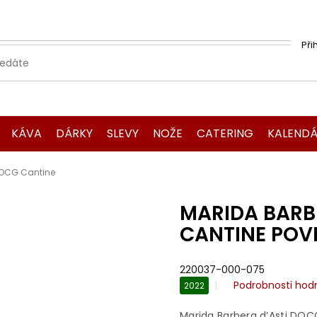
Při
KÁVA
DÁRKY
SLEVY
NOŽE
CATERING
KALENDÁ
DOCG Cantine
MARIDA BARB
CANTINE POV
220037-000-075
Průměrné
Podrobnosti hod
2022
hodnocení
produktu
Marida Barbera d’Asti DOC