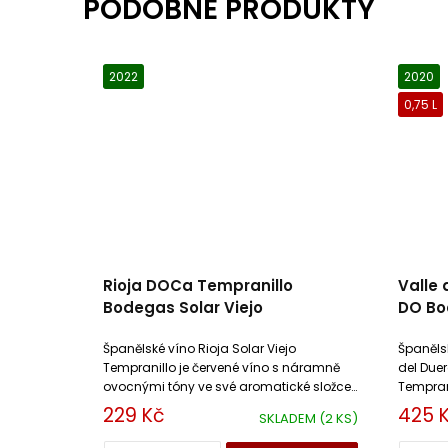
2022
2020
0,75 L
Rioja DOCa Tempranillo
Valle 
Bodegas Solar Viejo
DO Bo
Španělské víno Rioja Solar Viejo
Španělsk
Tempranillo je červené víno s náramně
del Duer
ovocnými tóny ve své aromatické složce.
Tempran
Toto suché víno je příjemně živé a
textury.
229 Kč
425 
SKLADEM
(2 KS)
dynamické.