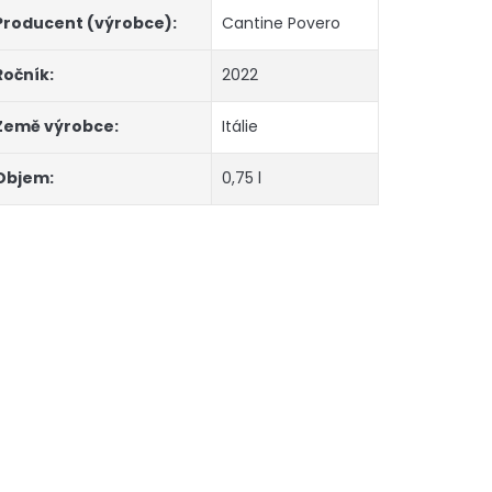
Producent (výrobce)
:
Cantine Povero
Ročník
:
2022
Země výrobce
:
Itálie
Objem
:
0,75 l