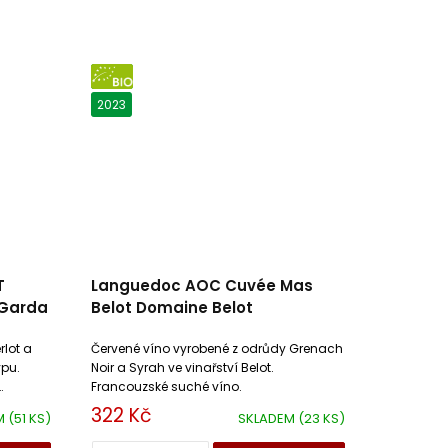
BIO
2023
T
Languedoc AOC Cuvée Mas
 Garda
Belot Domaine Belot
rlot a
Červené víno vyrobené z odrůdy Grenach
ypu.
Noir a Syrah ve vinařství Belot.
Francouzské suché víno.
epře.
322 Kč
M
(51 KS)
SKLADEM
(23 KS)