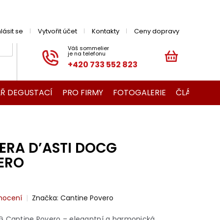
hlásit se
Vytvořit účet
Kontakty
Ceny dopravy
+420 733 552 823
NÁKUPNÍ
KOŠÍK
Ř DEGUSTACÍ
PRO FIRMY
FOTOGALERIE
ČLÁNKY O V
ERA D’ASTI DOCG
ERO
nocení
Značka:
Cantine Povero
G Cantine Povero – elegantní a harmonická