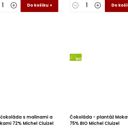
Do košíku
Do koší
BIO
 čokoláda s malinami a
Čokoláda - plantáž Mok
kami 72% Michel Cluizel
75% BIO Michel Cluizel