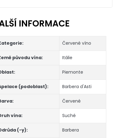
ALŠÍ INFORMACE
Kategorie
:
Červené víno
Země původu vína
:
Itálie
Oblast
:
Piemonte
Apelace (podoblast)
:
Barbera d'Asti
Barva
:
Červené
Druh vína
:
Suché
Odrůda (-y)
:
Barbera