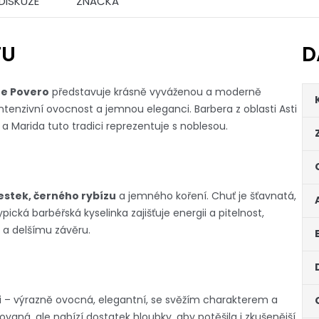
DISKUZE
ZNAČKA
TU
D
ne Povero
představuje krásně vyváženou a moderně
intenzivní ovocnost a jemnou eleganci. Barbera z oblasti Asti
 a Marida tuto tradici reprezentuje s noblesou.
vestek, černého rybízu
a jemného koření. Chuť je šťavnatá,
cká barbéřská kyselinka zajišťuje energii a pitelnost,
 a delšímu závěru.
sti – výrazně ovocná, elegantní, se svěžím charakterem a
kovaná, ale nabízí dostatek hloubky, aby potěšila i zkušenější