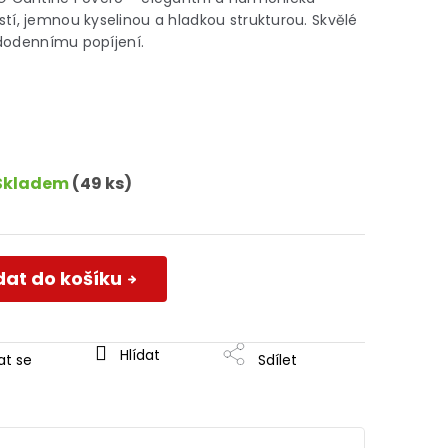
í, jemnou kyselinou a hladkou strukturou. Skvělé
aždodennímu popíjení.
Skladem
(49 ks)
dat do košíku
Hlídat
at se
Sdílet