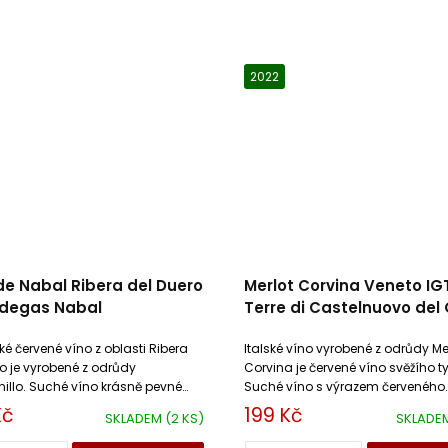
2022
de Nabal Ribera del Duero
Merlot Corvina Veneto IG
degas Nabal
Terre di Castelnuovo del
é červené víno z oblasti Ribera
Italské víno vyrobené z odrůdy Me
o je vyrobené z odrůdy
Corvina je červené víno svěžího t
illo. Suché víno krásně pevné
Suché víno s výrazem červeného
bobulovitého ovoce a zeleného p
Kč
199 Kč
SKLADEM
(2 KS)
SKLADE