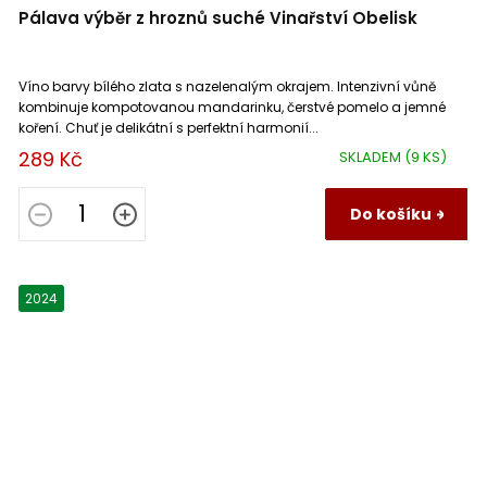
Pálava výběr z hroznů suché Vinařství Obelisk
Víno barvy bílého zlata s nazelenalým okrajem. Intenzivní vůně
kombinuje kompotovanou mandarinku, čerstvé pomelo a jemné
koření. Chuť je delikátní s perfektní harmonií...
289 Kč
SKLADEM
(9 KS)
Do košíku
2024