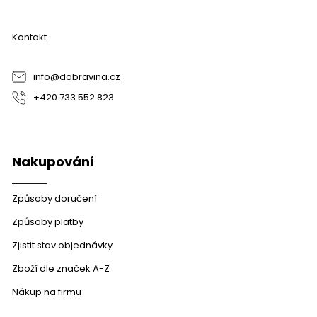
p
a
Kontakt
t
í
info
@
dobravina.cz
+420 733 552 823
Nakupování
Způsoby doručení
Způsoby platby
Zjistit stav objednávky
Zboží dle značek A-Z
Nákup na firmu