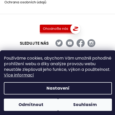
Ochrana osobních údajů
Ohodnoťte nás
SLEDUJTE NÁS
Používáme cookies, abychom Vám umožnili pohodlné
prohlížení webu a díky analýze provozu webu
Copyright 2026
DobraVina.cz
. Všechna práva vyhrazena.
neustále zlepšovali jeho funkce, výkon a použitelnost.
Upravit nastavení cookies
Více informací
Grafický návrh vytvořil a nakódoval
Shoptak.cz
Nastavení
Vytvořil Shoptet
Odmítnout
Souhlasím