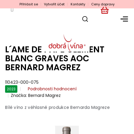
Přejít
Přihlásit se
Vytvořit účet
Kontakty
Ceny dopravy
na
obsah
NÁKUPNÍ
KOŠÍK
L´AME DE PAPE CLÉMENT
BLANC GRAVES AOC
BERNARD MAGREZ
110423-000-075
Průměrné
Podrobnosti hodnocení
2023
hodnocení
Značka:
Bernard Magrez
produktu
je
Bílé víno z věhlasné produkce Bernarda Magreze
0,0
z
5
hvězdiček.