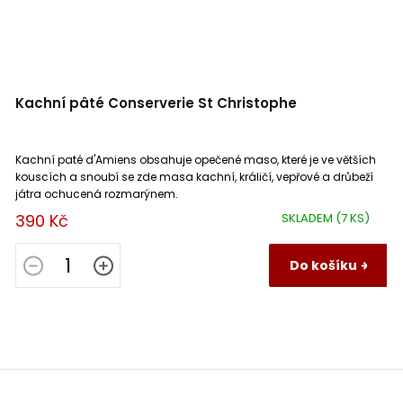
Kachní pâté Conserverie St Christophe
Kachní paté d'Amiens obsahuje opečené maso, které je ve větších
kouscích a snoubí se zde masa kachní, králičí, vepřové a drůbeží
játra ochucená rozmarýnem.
390 Kč
SKLADEM
(7 KS)
Do košíku
Z
á