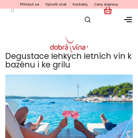
Přejít
Přihlásit se
Vytvořit účet
Kontakty
Ceny dopravy
na
obsah
NÁKUPNÍ
KOŠÍK
Degustace lehkých letních vín k
bazénu i ke grilu