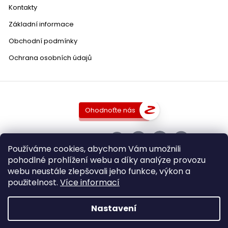
Kontakty
Základní informace
Obchodní podmínky
Ochrana osobních údajů
Ohodnoťte nás
SLEDUJTE NÁS
Používáme cookies, abychom Vám umožnili
pohodlné prohlížení webu a díky analýze provozu
webu neustále zlepšovali jeho funkce, výkon a
použitelnost.
Více informací
Copyright 2026
DobraVina.cz
. Všechna práva vyhrazena.
Upravit nastavení cookies
Nastavení
Grafický návrh vytvořil a nakódoval
Shoptak.cz