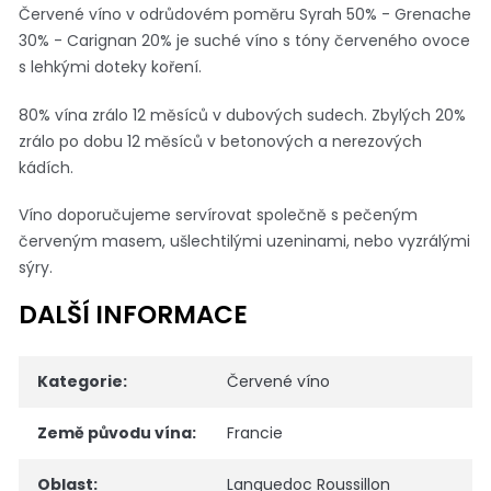
Červené víno v odrůdovém poměru Syrah 50% - Grenache
30% - Carignan 20% je suché víno s tóny červeného ovoce
s lehkými doteky koření.
80% vína zrálo 12 měsíců v dubových sudech. Zbylých 20%
zrálo po dobu 12 měsíců v betonových a nerezových
kádích.
Víno doporučujeme servírovat společně s pečeným
červeným masem, ušlechtilými uzeninami, nebo vyzrálými
sýry.
DALŠÍ INFORMACE
Kategorie
:
Červené víno
Země původu vína
:
Francie
Oblast
:
Languedoc Roussillon