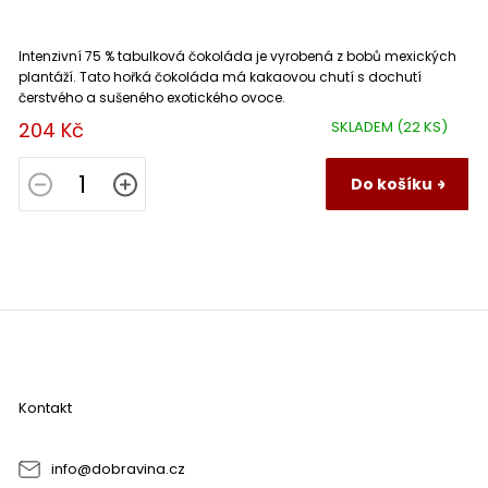
Intenzivní 75 % tabulková čokoláda je vyrobená z bobů mexických
plantáží. Tato hořká čokoláda má kakaovou chutí s dochutí
čerstvého a sušeného exotického ovoce.
204 Kč
SKLADEM
(22 KS)
Do košíku
Z
á
p
a
Kontakt
t
í
info
@
dobravina.cz