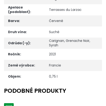
Apelace
Terrasses du Larzac
(podoblast)
:
Barva
:
Červené
Druh vína
:
Suché
Carignan
,
Grenache Noir
,
Odrůda (-y)
:
Syrah
Ročník
:
2021
Země výrobce
:
Francie
Objem
:
0,75 l