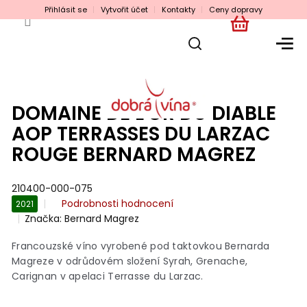
Přejít
Přihlásit se
Vytvořit účet
Kontakty
Ceny dopravy
na
obsah
NÁKUPNÍ
KOŠÍK
DOMAINE DE L'OR DU DIABLE
AOP TERRASSES DU LARZAC
ROUGE BERNARD MAGREZ
210400-000-075
Průměrné
Podrobnosti hodnocení
2021
hodnocení
Značka:
Bernard Magrez
produktu
je
Francouzské víno vyrobené pod taktovkou Bernarda
0,0
Magreze v odrůdovém složení Syrah, Grenache,
z
Carignan v apelaci Terrasse du Larzac.
5
hvězdiček.