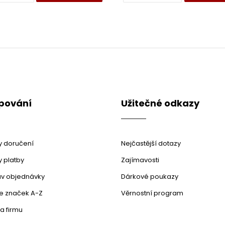
pování
Užitečné odkazy
 doručení
Nejčastější dotazy
 platby
Zajímavosti
stav objednávky
Dárkové poukazy
le značek A-Z
Věrnostní program
a firmu