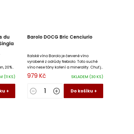
s du
Barolo DOCG Bric Cenciurio
Singla
í
Italské víno Barolo je červené víno
vyrobené z odrůdy Nebiolo. Toto suché
n, 20%
víno nese tóny koření a minerality. Chuť je
vyzrálá s plnou texturou a pevnými
979 Kč
EM
(11 KS)
SKLADEM
(30 KS)
taniny.
ku
Do košíku