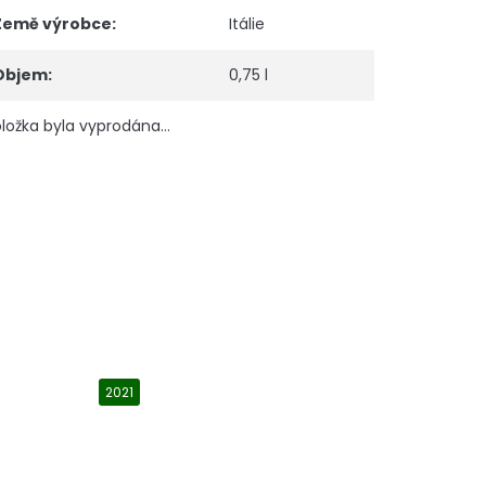
Země výrobce
:
Itálie
Objem
:
0,75 l
ložka byla vyprodána…
2021