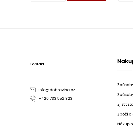
Z
á
p
a
t
Naku
í
Kontakt
Způsoby
info
@
dobravina.cz
Způsoby
+420 733 552 823
Zjistit 
Zboží d
Nákup n