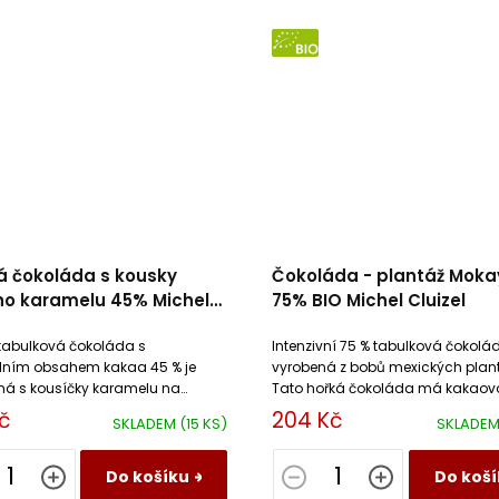
BIO
á čokoláda s kousky
Čokoláda - plantáž Mok
ho karamelu 45% Michel
75% BIO Michel Cluizel
l
tabulková čokoláda s
Intenzivní 75 % tabulková čokolád
ním obsahem kakaa 45 % je
vyrobená z bobů mexických plant
á s kousíčky karamelu na
Tato hořká čokoláda má kakaov
másle.
s dochutí čerstvého a sušeného
č
204 Kč
SKLADEM
(15 KS)
SKLADE
exotického ovoce.
Do košíku
Do koší