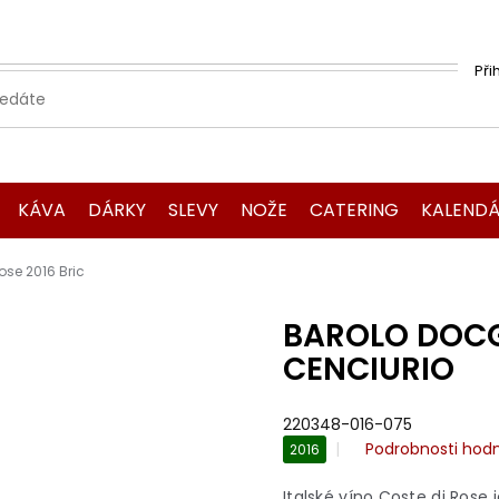
Při
KÁVA
DÁRKY
SLEVY
NOŽE
CATERING
KALENDÁ
se 2016 Bric
BAROLO DOCG 
CENCIURIO
220348-016-075
Průměrné
Podrobnosti hod
2016
hodnocení
produktu
Italské víno Coste di Rose