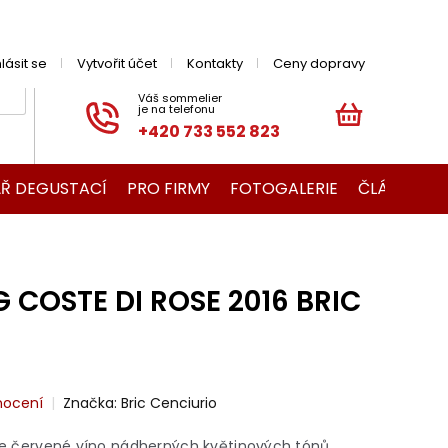
hlásit se
Vytvořit účet
Kontakty
Ceny dopravy
+420 733 552 823
NÁKUPNÍ
KOŠÍK
Ř DEGUSTACÍ
PRO FIRMY
FOTOGALERIE
ČLÁNKY O V
COSTE DI ROSE 2016 BRIC
nocení
Značka:
Bric Cenciurio
 je červené víno nádherných květinových tónů.