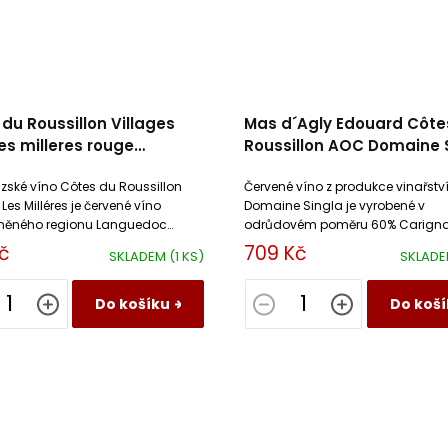
du Roussillon Villages
Mas d´Agly Edouard Côte
s milleres rouge
Roussillon AOC Domaine 
ne Gardies
zské víno Côtes du Roussillon
Červené víno z produkce vinařstv
 Les Milléres je červené víno
Domaine Singla je vyrobené v
uněného regionu Languedoc
odrůdovém poměru 60% Carigna
on. Toto suché víno je sametové
Mourvedre a 20% Syrah
č
709 Kč
SKLADEM
(1 KS)
SKLAD
Do košíku
Do koší