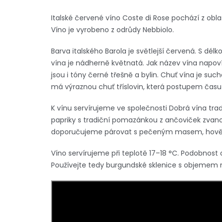
Italské červené víno Coste di Rose pochází z obla
Víno je vyrobeno z odrůdy Nebbiolo.
Barva italského Barola je světlejší červená. S dé
vína je nádherně květnatá. Jak název vína napoví
jsou i tóny černé třešně a bylin. Chuť vína je suc
má výraznou chuť tříslovin, která postupem času
K vínu servírujeme ve společnosti Dobrá vína t
papriky s tradiční pomazánkou z ančoviček zvan
doporučujeme párovat s pečeným masem, hově
Víno servírujeme při teplotě 17–18 °C. Podobnost 
Používejte tedy burgundské sklenice s objemem n