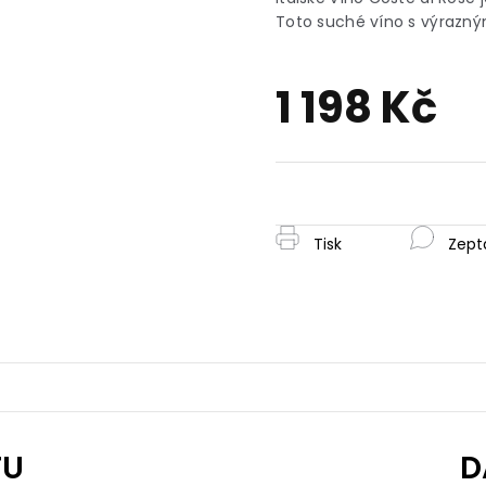
je
Toto suché víno s výrazný
0,0
z
5
1 198 Kč
hvězdiček.
Měrná
cena:
Tisk
Zept
TU
D