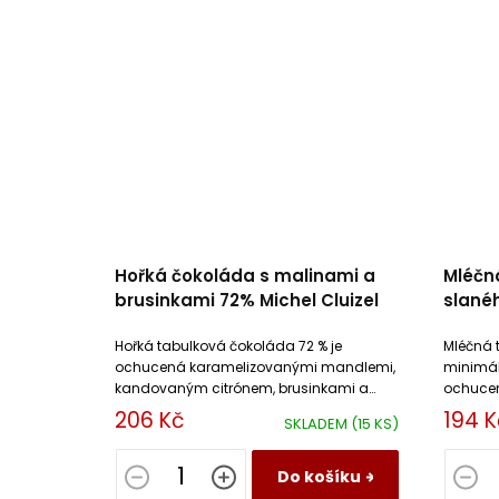
Hořká čokoláda s malinami a
Mléčn
brusinkami 72% Michel Cluizel
slané
Cluize
Hořká tabulková čokoláda 72 % je
Mléčná 
ochucená karamelizovanými mandlemi,
minimál
kandovaným citrónem, brusinkami a
ochucen
sušenými malinami.
slaném 
206 Kč
194 K
SKLADEM
(15 KS)
Do košíku