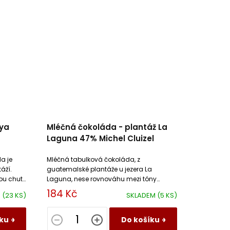
aya
Mléčná čokoláda - plantáž La
Laguna 47% Michel Cluizel
a je
Mléčná tabulková čokoláda, z
áží.
guatemalské plantáže u jezera La
ou chutí
Laguna, nese rovnováhu mezi tóny
cappuccina a horké čokolády s tóny
184 Kč
M
(23 KS)
SKLADEM
(5 KS)
lískových ořechů a toastu.
ku
Do košíku