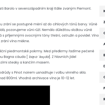
sti Barolo v severozápadním kraji Itálie zvaným Piemont.
lkou zrání se postupně mění až do cihlových tónů barvy. Vůně
dá, pozorujeme vůni růží. Nemálo důležitou složkou vůně
há s příjemnými ovocnými tóny třešní, ostružin a povidel. Víno
 zrání vína měkne.
radiční piedmontské pokrmy. Mezi předkrmy řadíme pečené
ou Bagna càuda [
baɲa ˈkɑʊ̯da
]. Z hlavních jídel
zími steaky a kančím masem.
odrůdy s Pinot noirem usnadňuje i volbu vinného skla.
ad 800ml. Vhodná archivace vína je 10–12 let.