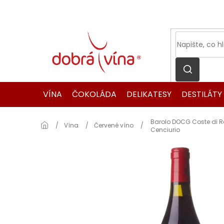
Přejít
na
obsah
VÍNA
ČOKOLÁDA
DELIKATESY
DESTILÁTY
Barolo DOCG Coste di Ro
Domů
Vína
Červené víno
Cenciurio