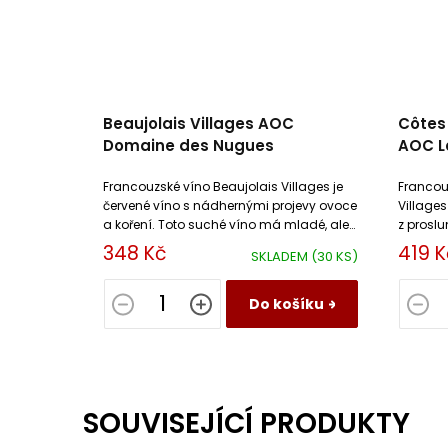
Beaujolais Villages AOC
Côtes 
Domaine des Nugues
AOC Le
Domai
Francouzské víno Beaujolais Villages je
Francou
červené víno s nádhernými projevy ovoce
Villages
a koření. Toto suché víno má mladé, ale
z prosl
harmonické třísloviny.
Roussill
348 Kč
419 K
SKLADEM
(30 KS)
v chuťi.
Do košíku
SOUVISEJÍCÍ PRODUKTY