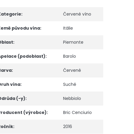
Kategorie
:
Červené víno
Země původu vína
:
Itálie
Oblast
:
Piemonte
Apelace (podoblast)
:
Barolo
Barva
:
Červené
Druh vína
:
Suché
Odrůda (-y)
:
Nebbiolo
Producent (výrobce)
:
Bric Cenciurio
Ročník
:
2016