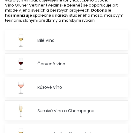
vyzrálých vín pak objevujeme tóny exotického ovoce.
Víno Grüner Veltliner (Veltlínské zelené) se doporučuje pít
mladé v jeho svěžích a čerstvých projevech.
Dokonale
harmonizuje
společně s nářezy studeného masa, masovými
terinami, slanými předkrmy a mořskými rybami.
Bílé víno
Červené víno
Růžové víno
Šumivé víno a Champagne