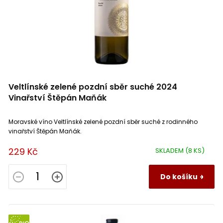
Vinařství Gotberg
0
Cisterna d’Asti
0
Vinařství Marada
0
Piemonte
0
Vinařství Obelisk
0
Rueda
0
Veltlínské zelené pozdní sběr suché 2024
Vinařství Šalša
0
Ribera del Duero
Vinařství Štěpán Maňák
0
Vinařství Špalek
2
Moravské víno Veltlínské zelené pozdní sběr suché z rodinného
Sant Sadurní d’Anoia
0
vinařství Štěpán Maňák.
Vinařství Štěpán Maňák
2
229 Kč
SKLADEM
(8 KS)
Classic Penedes
0
Vinařství Vilavin
Do košíku
0
Penedes
0
Catalonia
0