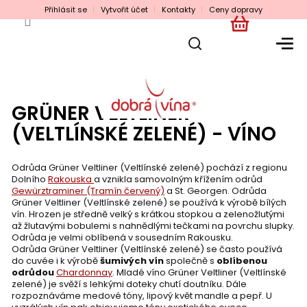
Přejít
Přihlásit se
Vytvořit účet
Kontakty
Ceny dopravy
na
obsah
NÁKUPNÍ
KOŠÍK
GRÜNER VELTLINER
(VELTLÍNSKÉ ZELENÉ) - VÍNO
Odrůda Grüner Veltliner (Veltlínské zelené) pochází z regionu
Dolního
Rakouska
a vznikla samovolným křížením odrůd
Gewürztraminer (Tramín červený)
a St. Georgen. Odrůda
Grüner Veltliner (Veltlínské zelené) se používá k výrobě bílých
vín. Hrozen je středně velký s krátkou stopkou a zelenožlutými
až žlutavými bobulemi s nahnědlými tečkami na povrchu slupky.
Odrůda je velmi oblíbená v sousedním Rakousku.
Odrůda Grüner Veltliner (Veltlínské zelené) se často používá
do cuvée i k výrobě
šumivých vín
společně s
oblíbenou
odrůdou
Chardonnay
. Mladé víno Grüner Veltliner (Veltlínské
zelené) je svěží s lehkými doteky chutí doutníku. Dále
rozpoznáváme medové tóny, lipový květ mandle a pepř. U