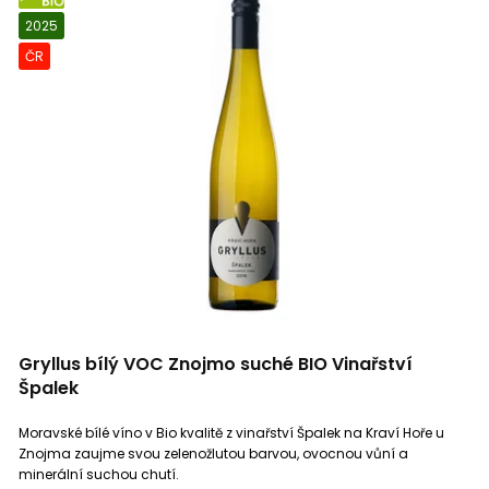
BIO
Tierra de Castilla
0
2025
ČR
Côtes d´Auxerre
0
Saint Bris
0
Irancy
0
Bourgogne Epineuil
0
La Mancha
0
Gryllus bílý VOC Znojmo suché BIO Vinařství
Luberon
0
Špalek
Moravské bílé víno v Bio kvalitě z vinařství Špalek na Kraví Hoře u
Rubicone IGP
0
Znojma zaujme svou zelenožlutou barvou, ovocnou vůní a
minerální suchou chutí.