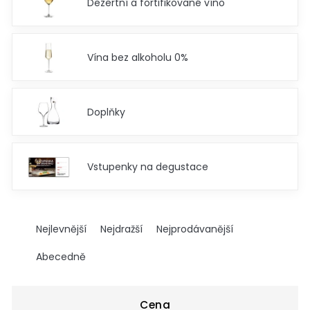
Dezertní a fortifikované víno
Vína bez alkoholu 0%
Doplňky
Vstupenky na degustace
Ř
a
Nejlevnější
Nejdražší
Nejprodávanější
z
e
Abecedně
n
í
p
Cena