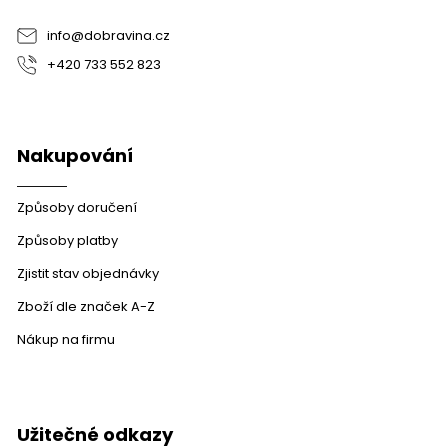
í
p
r
info
@
dobravina.cz
v
+420 733 552 823
k
y
v
ý
p
Nakupování
i
s
u
Způsoby doručení
Způsoby platby
Zjistit stav objednávky
Zboží dle značek A-Z
Nákup na firmu
Užitečné odkazy