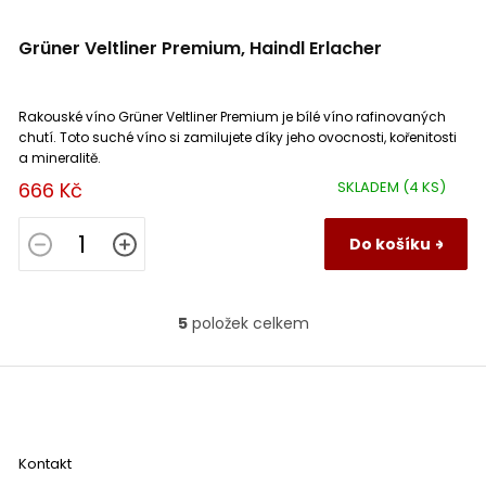
Mediterranée
0
Grüner Veltliner Premium, Haindl Erlacher
Montagne Saint Émilion
0
Rakouské víno Grüner Veltliner Premium je bílé víno rafinovaných
Sannio
0
chutí. Toto suché víno si zamilujete díky jeho ovocnosti, kořenitosti
a mineralitě.
Falanghina
0
666 Kč
SKLADEM
(4 KS)
Do košíku
5
položek celkem
O
v
l
Z
á
á
d
p
a
a
c
Kontakt
t
í