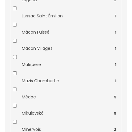
Domaine Roux
0
Lussac Saint Émilion
1
Domaine Saint Siffrein
0
Mâcon Fuissé
1
Domaine Singla
0
Mâcon Villages
1
Domaine Sorin Coquard
0
Malepère
1
Domaine Thibert
0
Mazis Chambertin
1
Domaine Thierry Laffay
0
Médoc
3
Domaine Tortochot
0
Mikulovská
9
Domaine Venot
0
Minervois
2