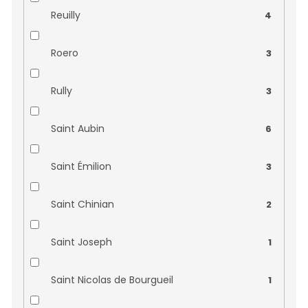
Château La Tour Blanche
0
Reuilly
4
Château Lafargue
0
Roero
3
Château Les Fontenelles
0
Rully
3
Château Lespault Martillac
0
Saint Aubin
6
Château Marie Plaisance
0
Saint Émilion
3
Château Mondazur
0
Saint Chinian
2
Château Monte Christo
0
Saint Joseph
1
Château Noaillac
0
Saint Nicolas de Bourgueil
1