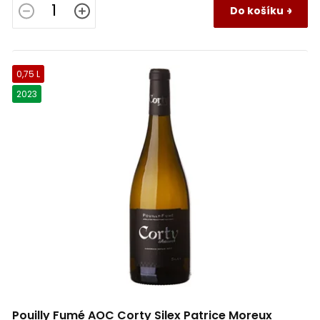
Do košíku
Nebbiolo
0
Negroamaro
0
0,75 L
Neuvedeno
0
2023
Pálava
0
Picpoul
0
Pinot Blanc (Rulandské bílé)
0
Pinot Gris (Rulandské šedé)
0
Pinot Noir (Rulandské modré)
0
Pouilly Fumé AOC Corty Silex Patrice Moreux