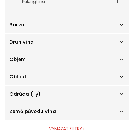
Falanghina
1
Barva
Druh vína
Bílé
8
Objem
Červené
0
Suché
8
Oblast
Růžové
0
Polosuché
0
0,75 l
6
Odrůda (-y)
Polosladké
0
0,375 l
0
Abruzzo
0
Země původu vína
Sladké
0
1,5 l
2
Alsace
0
Aglianico
0
VYMAZAT FILTRY
3 l
0
Beaujolais
0
Aligoté
0