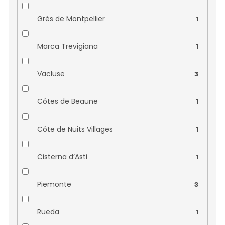
Vignerons Catalans
0
Grés de Montpellier
1
Vignobles Bouillac
0
Marca Trevigiana
1
Vignobles Pelvillain
0
Vacluse
3
Vignobles Robin Lafugie
0
Côtes de Beaune
1
Vinař Jiří Uherek
0
Côte de Nuits Villages
1
Vinařství Gotberg
0
Cisterna d’Asti
1
Vinařství Marada
0
Piemonte
3
Vinařství Obelisk
0
Rueda
1