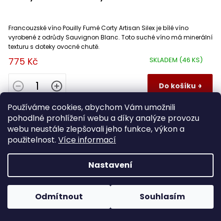
Primitivo
0
Francouzské víno Pouilly Fumé Corty Artisan Silex je bílé víno
Riesling (Ryzlink rýnský)
0
vyrobené z odrůdy Sauvignon Blanc. Toto suché víno má minerální
texturu s doteky ovocné chutě.
775 Kč
SKLADEM
(46 KS)
Roussane
0
Do košíku
Sangiovese
0
Používáme cookies, abychom Vám umožnili
Sauvignon Blanc
8
pohodlné prohlížení webu a díky analýze provozu
webu neustále zlepšovali jeho funkce, výkon a
2022
použitelnost.
Více informací
Sciacarello
0
0,75 L
Nastavení
Sémillon
0
Odmítnout
Souhlasím
Syrah
0