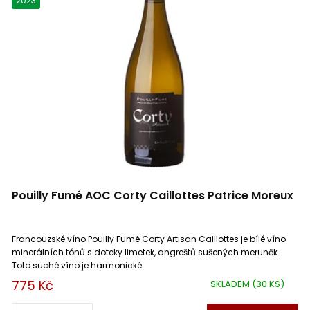
2023
Muntanyes de Prades
0
Mauzac
0
Bořetice
0
Melon de Bourgogne
0
Galicia
0
Merlot
0
La Mancha
0
Montepulciano
0
Emilia Romagna
0
Mourvèdre
0
Pouilly Fumé AOC Corty Caillottes Patrice Moreux
Catalunya
0
Müller Thurgau
0
Francouzské víno Pouilly Fumé Corty Artisan Caillottes je bílé víno
Rías Baixas
0
Muscadelle
0
minerálních tónů s doteky limetek, angreštů sušených meruněk.
Toto suché víno je harmonické.
775 Kč
SKLADEM
(30 KS)
Campania (Kampánie)
0
Muscat (Muškát)
0