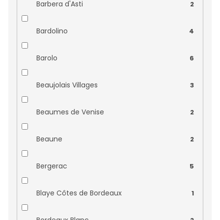
Bernard Magrez
0
Barbera d'Asti
2
Bodegas el Cidacos
0
Bardolino
4
Bodegas El Progreso
0
Barolo
6
Bodegas Nabal
0
Beaujolais Villages
3
Bodegas Riojanas
0
Beaumes de Venise
2
Bodegas Solar Viejo
0
Beaune
2
Bourillon Dorléans
0
Bergerac
5
Bric Cenciurio
0
Blaye Côtes de Bordeaux
1
Burmester
0
Bordeaux Blanc