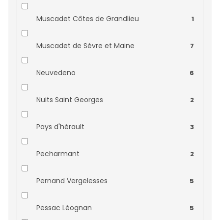
Château d´Epiré
0
Muscadet Côtes de Grandlieu
1
Château de Bouchassy
0
Muscadet de Sévre et Maine
7
Château de Calvimont
0
Neuvedeno
6
Château de Cornemps
0
Nuits Saint Georges
2
Château de Gaudou
0
Pays d'hérault
3
Château de la Cormerais
0
Pecharmant
2
Château de Trinquevedel
0
Pernand Vergelesses
5
Château de Varennes
0
Pessac Léognan
5