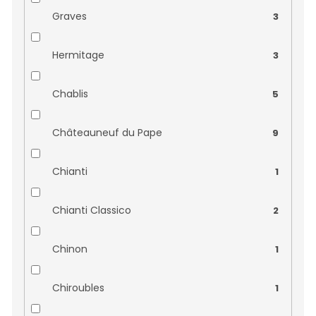
Domaine du Bienheureux
0
Graves
3
Domaine du Petit Puits
0
Hermitage
3
Domaine Gardies
0
Chablis
5
Domaine Gaujal
0
Châteauneuf du Pape
9
Domaine Gérard Charvet
0
Chianti
1
Domaine Gros Ch. & Fils
0
Chianti Classico
2
Domaine Hervé Seguin
1
Chinon
1
Domaine Huguenot
0
Chiroubles
1