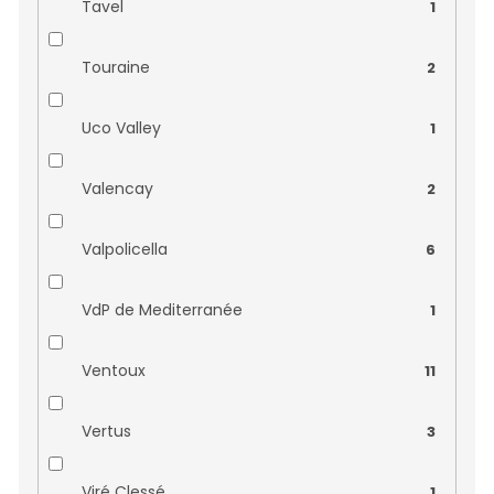
Jean Francois Roy
0
Tavel
1
Jean Chartron
0
Touraine
2
Joseph Beck
0
Uco Valley
1
Le Manzane
0
Valencay
2
Le Pergolette
0
Valpolicella
6
Le Regge
0
VdP de Mediterranée
1
Le Rosé de Bessan
0
Ventoux
11
Les Frères Laffitte
0
Vertus
3
Malpasso
0
Viré Clessé
1