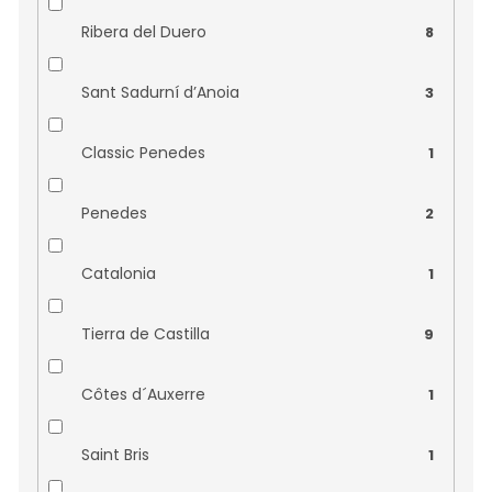
Vinařství Šalša
0
Ribera del Duero
8
Vinařství Špalek
0
Sant Sadurní d’Anoia
3
Vinařství Štěpán Maňák
0
Classic Penedes
1
Vinařství Vilavin
0
Penedes
2
Catalonia
1
Tierra de Castilla
9
Côtes d´Auxerre
1
Saint Bris
1