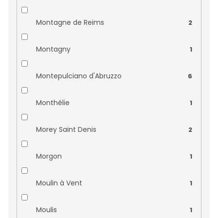
Domaine Wach
0
Montagne de Reims
2
Finca Ferrer
0
Montagny
1
Francois Seconde
0
Montepulciano d'Abruzzo
6
Haindl Erlacher
0
Monthélie
1
Château Bardins
0
Morey Saint Denis
2
Château Billeron Bouquey
0
Morgon
1
Château Bourseau
0
Moulin à Vent
1
Château Corbin Montagne
0
Moulis
1