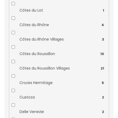
Domaine Cassan
0
Côtes du Lot
1
Domaine Courtault Michelet
0
Côtes du Rhône
4
Domaine de Font Sane
0
Côtes du Rhône Villages
3
Domaine de Haut Bourg
0
Côtes du Roussillon
10
Domaine de Juchepie
0
Côtes du Roussillon Villages
21
Domaine de lˇOlivette
0
Crozes Hermitage
5
Domaine de la Briaudiere
0
Custoza
2
Domaine de la Foliette
0
Delle Venezie
2