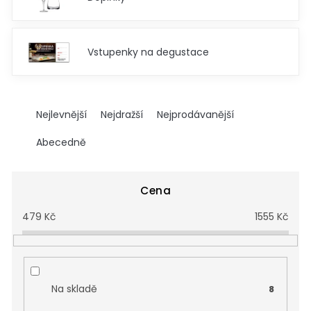
Vstupenky na degustace
Ř
a
Nejlevnější
Nejdražší
Nejprodávanější
z
e
Abecedně
n
í
p
Cena
r
479
Kč
1555
Kč
o
d
u
k
t
Na skladě
8
ů