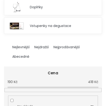
Doplňky
Vstupenky na degustace
Ř
a
Nejlevnější
Nejdražší
Nejprodávanější
z
e
Abecedně
n
í
p
Cena
r
190
Kč
418
Kč
o
d
u
k
t