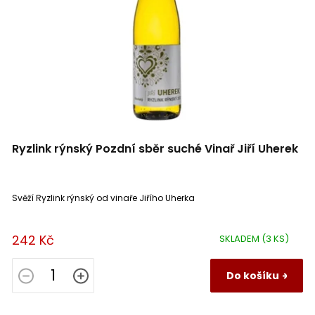
Terra Alta
0
IGP Verona
0
Val do Salnés
0
Ryzlink rýnský Pozdní sběr suché Vinař Jiří Uherek
Toro
0
Rioja
0
Svěží Ryzlink rýnský od vinaře Jiřího Uherka
Mediterranée
0
242 Kč
SKLADEM
(3 KS)
Montagne Saint Émilion
0
Do košíku
Sannio
0