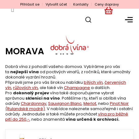
Přejít
Přihlásit se
Vytvořit účet
Kontakty
Ceny dopravy
na
obsah
NÁKUPNÍ
KOŠÍK
MORAVA - VÍNO
Dobrá vína z pohodlí vašeho domova. Vybíráme pro vás
ta
nejlepší vína
od poctivých vinařů, z ročníků, které umožnily
dokonalé vyzrání hroznů.
Připravili jsme pro vás širokou nabídku
bílých vín
,
červených
vín
,
růžových vín
, ale také vín
Champagne
a dalších.
Pro
dokonalý projev
vína také doporučujeme vybrat
správnou
sklenici na víno
. Potěšíme i ty, kteří si oblíbili vína
odrůdy
Chardonnay
,
Sauvignon Blanc
,
Merlot
, nebo
Pinot Noir
(Rulandské modré)
. V nabídce naleznete samozřejmě i ostatní
odrůdy. Jednoduše si také můžete procházet
vína pro běžné
pití do 250,-
, nebo znamenitá
vína určená k archivaci.