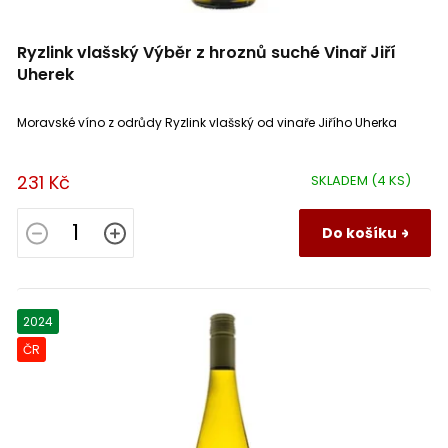
0
Ryzlink vlašský Výběr z hroznů suché Vinař Jiří
Irancy
0
Uherek
Bourgogne Epineuil
0
Moravské víno z odrůdy Ryzlink vlašský od vinaře Jiřího Uherka
La Mancha
0
231 Kč
SKLADEM
(4 KS)
Luberon
0
Do košíku
Rubicone IGP
0
2024
Gualchiera
0
ČR
Primitivo
0
Cataluna
0