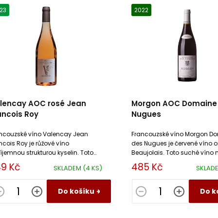
23
2022
lencay AOC rosé Jean
Morgon AOC Domaine
ancois Roy
Nugues
ncouzské víno Valencay Jean
Francouzské víno Morgon D
ncois Roy je růžové víno
des Nugues je červené víno o
říjemnou strukturou kyselin. Toto
Beaujolais. Toto suché víno
hé víno má harmonickou
ovocnou texturu, vyvážené ky
9 Kč
485 Kč
SKLADEM
(4 KS)
SKLAD
erální složku. Celkově působí živě.
dlouhou perzistenci.
Do košíku
Do k