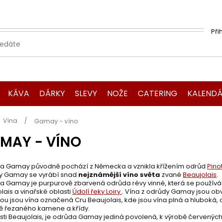
Při
KÁVA
DÁRKY
SLEVY
NOŽE
CATERING
KALENDÁ
Domů
Vína
Gamay - víno
MAY - VÍNO
a Gamay původně pochází z Německa a vznikla křížením odrůd
Pino
y Gamay se vyrábí snad
nejznámější víno světa
zvané
Beaujolais
.
 Gamay je purpurově zbarvená odrůda révy vinné, která se používá
lais a vinařské oblasti
Údolí řeky Loiry
. Vína z odrůdy Gamay jsou ob
ou jsou vína označená Cru Beaujolais, kde jsou vína plná a hluboká, 
ě řezaného kamene a křídy.
sti Beaujolais, je odrůda Gamay jediná povolená, k výrobě červených 