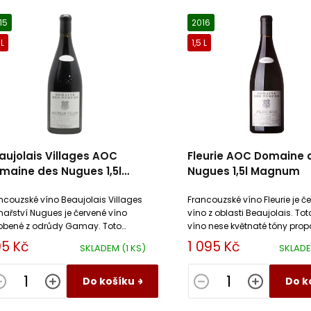
15
2016
 L
1,5 L
aujolais Villages AOC
Fleurie AOC Domaine 
maine des Nugues 1,5l
Nugues 1,5l Magnum
agnum
ncouzské víno Beaujolais Villages
Francouzské víno Fleurie je č
inařství Nugues je červené víno
víno z oblasti Beaujolais. To
obené z odrůdy Gamay. Toto
víno nese květnaté tóny prop
hé víno má nižší taniny s dlouhou
s ovocnou vůní třešní na j
5 Kč
1 095 Kč
SKLADEM
(1 KS)
SKLAD
ťovou perzistenci.
minerálním podtextu.
Do košíku
Do k