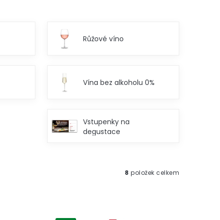
Růžové víno
Vína bez alkoholu 0%
Vstupenky na
degustace
8
položek celkem