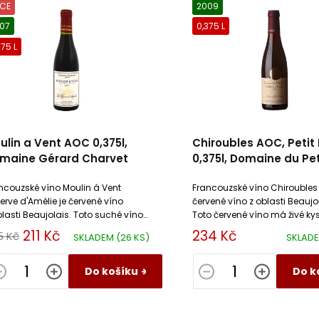
CE
2009
07
0,375 L
375 L
ulin a Vent AOC 0,375l,
Chiroubles AOC, Petit 
maine Gérard Charvet
0,375l, Domaine du Pet
Puits
ncouzské víno Moulin á Vent
Francouzské víno Chiroubles 
erve d'Amélie je červené víno
červené víno z oblasti Beaujol
blasti Beaujolais. Toto suché víno
Toto červené víno má živé kys
tóny vyzrálého ovoce a květů
pevné taniny a vyváženou d
211 Kč
234 Kč
5 Kč
SKLADEM
(26 KS)
SKLAD
lek s dochutí lanýžů.
strukturovanou chuť.
Do košíku
Do k