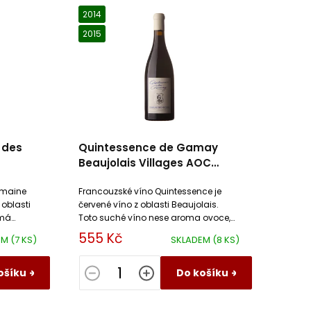
2014
2015
 des
Quintessence de Gamay
Beaujolais Villages AOC
Domaine des Nugues
omaine
Francouzské víno Quintessence je
 oblasti
červené víno z oblasti Beaujolais.
 má
Toto suché víno nese aroma ovoce,
seliny a
květin a koření. Víno je komplexní plné
555 Kč
EM
(7 KS)
SKLADEM
(8 KS)
a přesto šťavnaté.
ošíku
Do košíku