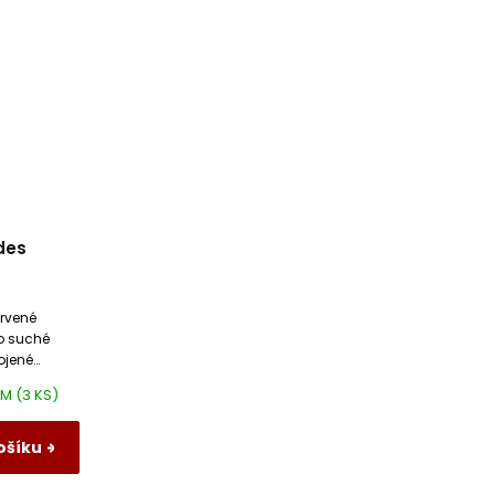
des
ervené
to suché
ojené
emném
EM
(3 KS)
ošíku