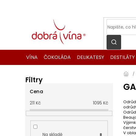
Přejít
na
obsah
VÍNA
ČOKOLÁDA
DELIKATESY
DESTILÁTY
Filtry
GA
P
o
Cena
s
Odrůd
211
Kč
1095
Kč
t
odrůd
r
Odrůda
Beaujo
a
Výjimk
n
čerstv
n
V obla
Na skladě
8