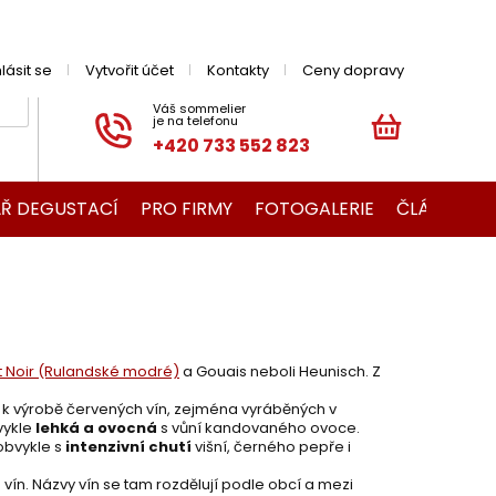
hlásit se
Vytvořit účet
Kontakty
Ceny dopravy
+420 733 552 823
NÁKUPNÍ
KOŠÍK
Ř DEGUSTACÍ
PRO FIRMY
FOTOGALERIE
ČLÁNKY O V
t Noir (Rulandské modré)
a Gouais neboli Heunisch. Z
 k výrobě červených vín, zejména vyráběných v
vykle
lehká a ovocná
s vůní kandovaného ovoce.
obvykle s
intenzivní chutí
višní, černého pepře i
vín. Názvy vín se tam rozdělují podle obcí a mezi