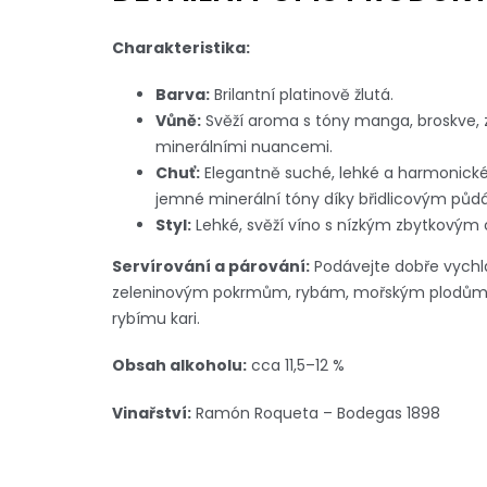
Charakteristika:
Barva:
Brilantní platinově žlutá.
Vůně:
Svěží aroma s tóny manga, broskve, 
minerálními nuancemi.
Chuť:
Elegantně suché, lehké a harmonické
jemné minerální tóny díky břidlicovým půd
Styl:
Lehké, svěží víno s nízkým zbytkovým
Servírování a párování:
Podávejte dobře vychla
zeleninovým pokrmům, rybám, mořským plodům a
rybímu kari.
Obsah alkoholu:
cca 11,5–12 %
Vinařství:
Ramón Roqueta – Bodegas 1898