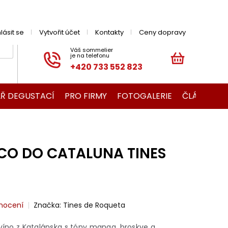
hlásit se
Vytvořit účet
Kontakty
Ceny dopravy
+420 733 552 823
NÁKUPNÍ
KOŠÍK
Ř DEGUSTACÍ
PRO FIRMY
FOTOGALERIE
ČLÁNKY O V
CO DO CATALUNA TINES
nocení
Značka:
Tines de Roqueta
 víno z Katalánska s tóny manga, broskve a