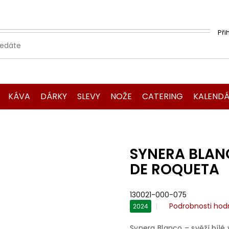
Při
KÁVA
DÁRKY
SLEVY
NOŽE
CATERING
KALENDÁ
SYNERA BLAN
DE ROQUETA
130021-000-075
Průměrné
Podrobnosti hod
2024
hodnocení
produktu
Synera Blanco – svěží bílé