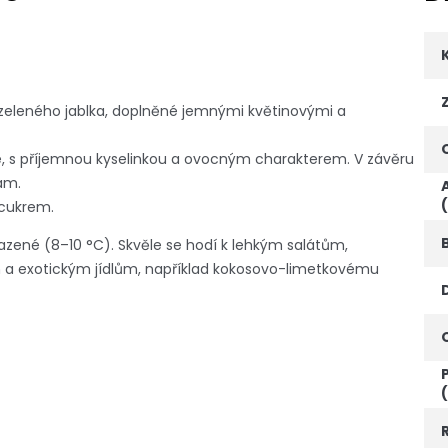
zeleného jablka, doplněné jemnými květinovými a
, s příjemnou kyselinkou a ovocným charakterem. V závěru
ám.
 cukrem.
zené (8–10 °C). Skvěle se hodí k lehkým salátům,
 exotickým jídlům, například kokosovo-limetkovému