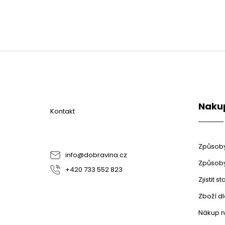
Z
á
p
a
t
Naku
í
Kontakt
Způsoby
info
@
dobravina.cz
Způsoby
+420 733 552 823
Zjistit 
Zboží d
Nákup n