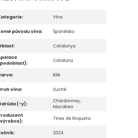
Kategorie
:
Vína
Země původu vína
:
Španělsko
Oblast
:
Catalunya
Apelace
Cataluna
(podoblast)
:
Barva
:
Bílé
Druh vína
:
Suché
Chardonnay
,
Odrůda (-y)
:
Macabeo
Producent
Tines de Roqueta
(výrobce)
:
Ročník
:
2024