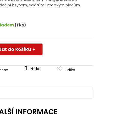
a ideální k rybám, salátům i mořským plodům
kladem
(1 ks)
dat do košíku
Hlídat
at se
Sdílet
ALŠÍ INFORMACE