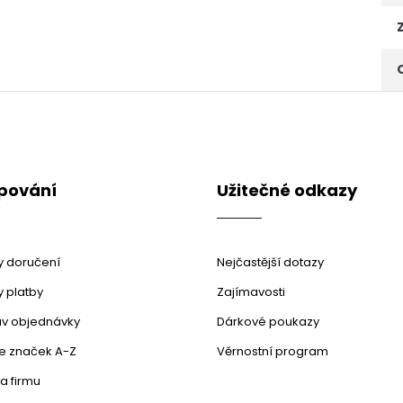
pování
Užitečné odkazy
 doručení
Nejčastější dotazy
 platby
Zajímavosti
stav objednávky
Dárkové poukazy
le značek A-Z
Věrnostní program
a firmu