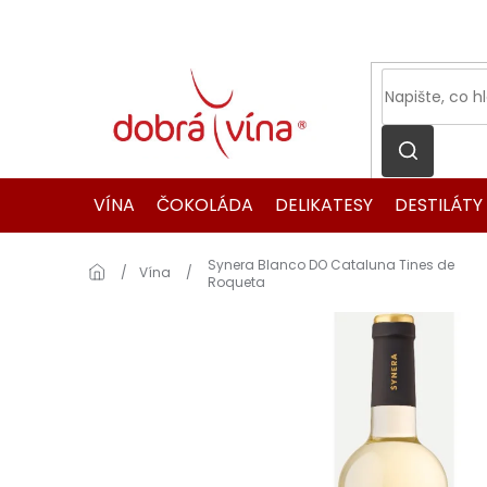
Přejít
na
obsah
VÍNA
ČOKOLÁDA
DELIKATESY
DESTILÁTY
Synera Blanco DO Cataluna Tines de
Domů
Vína
Roqueta