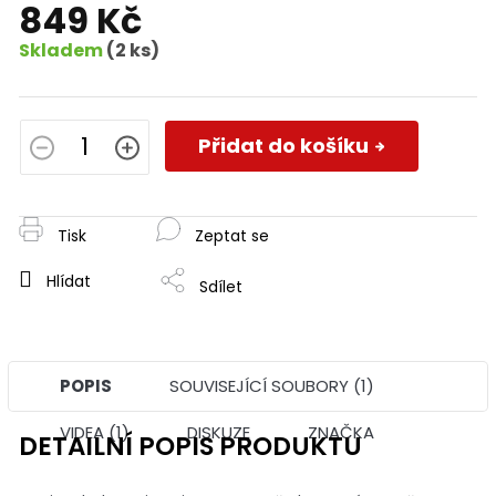
849 Kč
Skladem
(2 ks)
Měrná
cena:
Přidat do košíku
Tisk
Zeptat se
Hlídat
Sdílet
POPIS
SOUVISEJÍCÍ SOUBORY (1)
VIDEA (1)
DISKUZE
ZNAČKA
DETAILNÍ POPIS PRODUKTU