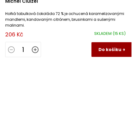
Michel Cluizel
Hořká tabulková čokoláda 72 % je ochucená karamelizovanými
mandlemi, kandovaným citrónem, brusinkami a sušenými
malinami.
206 Kč
SKLADEM
(15 KS)
Do košíku