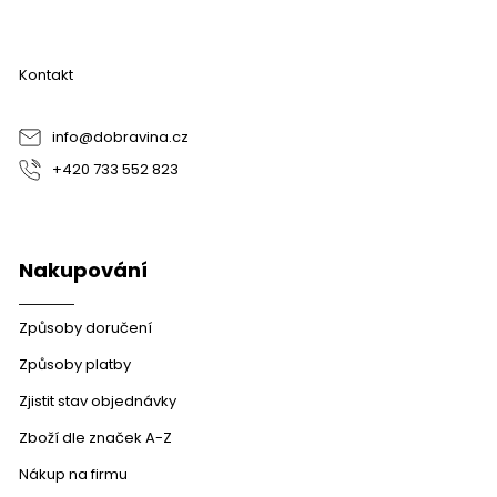
á
p
a
Kontakt
t
í
info
@
dobravina.cz
+420 733 552 823
Nakupování
Způsoby doručení
Způsoby platby
Zjistit stav objednávky
Zboží dle značek A-Z
Nákup na firmu