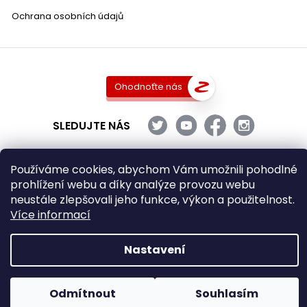
Ochrana osobních údajů
Ohodnoťte nás
SLEDUJTE NÁS
Používáme cookies, abychom Vám umožnili pohodlné
prohlížení webu a díky analýze provozu webu
Copyright 2026
DobraVina.cz
. Všechna práva vyhrazena.
neustále zlepšovali jeho funkce, výkon a použitelnost.
Upravit nastavení cookies
Více informací
Grafický návrh vytvořil a nakódoval
Shoptak.cz
Nastavení
Vytvořil Shoptet
Odmítnout
Souhlasím