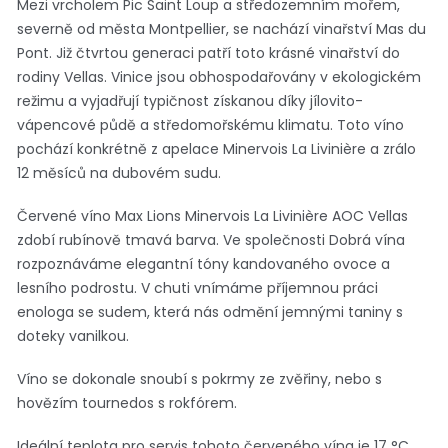
Mezi vrcholem Pic Saint Loup a středozemním mořem,
severně od města Montpellier, se nachází vinařství Mas du
Pont. Již čtvrtou generaci patří toto krásné vinařství do
rodiny Vellas. Vinice jsou obhospodařovány v ekologickém
režimu a vyjadřují typičnost získanou díky jílovito-
vápencové půdě a středomořskému klimatu. Toto víno
pochází konkrétně z apelace Minervois La Livinière a zrálo
12 měsíců na dubovém sudu.
Červené víno Max Lions Minervois La Livinière AOC Vellas
zdobí rubínově tmavá barva. Ve společnosti Dobrá vína
rozpoznáváme elegantní tóny kandovaného ovoce a
lesního podrostu. V chuti vnímáme příjemnou práci
enologa se sudem, která nás odmění jemnými taniny s
doteky vanilkou.
Víno se dokonale snoubí s pokrmy ze zvěřiny, nebo s
hovězím tournedos s rokfórem.
Ideální teplota pro servis tohoto červeného vína je 17 °C.