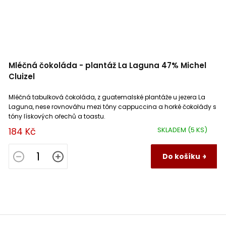
Mléčná čokoláda - plantáž La Laguna 47% Michel
Cluizel
Mléčná tabulková čokoláda, z guatemalské plantáže u jezera La
Laguna, nese rovnováhu mezi tóny cappuccina a horké čokolády s
tóny lískových ořechů a toastu.
184 Kč
SKLADEM
(5 KS)
Do košíku
Z