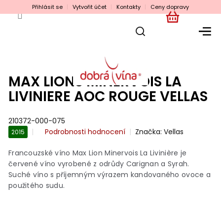
Přejít
Přihlásit se
Vytvořit účet
Kontakty
Ceny dopravy
na
obsah
NÁKUPNÍ
KOŠÍK
MAX LIONS MINERVOIS LA
LIVINIERE AOC ROUGE VELLAS
210372-000-075
Průměrné
Podrobnosti hodnocení
Značka:
Vellas
2015
hodnocení
produktu
Francouzské víno Max Lion Minervois La Livinière je
je
červené víno vyrobené z odrůdy Carignan a Syrah.
0,0
Suché víno s příjemným výrazem kandovaného ovoce a
z
použitého sudu.
5
hvězdiček.