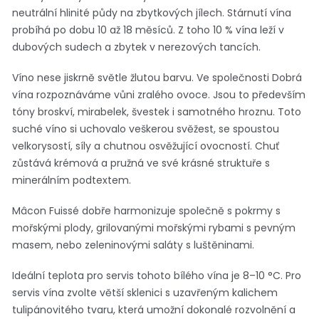
neutrální hlinité půdy na zbytkových jílech. Stárnutí vína
probíhá po dobu 10 až 18 měsíců. Z toho 10 % vína leží v
dubových sudech a zbytek v nerezových tancích.
Víno nese jiskrně světle žlutou barvu. Ve společnosti Dobrá
vína rozpoznáváme vůni zralého ovoce. Jsou to především
tóny broskví, mirabelek, švestek i samotného hroznu. Toto
suché víno si uchovalo veškerou svěžest, se spoustou
velkorysostí, síly a chutnou osvěžující ovocností. Chuť
zůstává krémová a pružná ve své krásné struktuře s
minerálním podtextem.
Mâcon Fuissé dobře harmonizuje společně s pokrmy s
mořskými plody, grilovanými mořskými rybami s pevným
masem, nebo zeleninovými saláty s luštěninami.
Ideální teplota pro servis tohoto bílého vína je 8–10 °C. Pro
servis vína zvolte větší sklenici s uzavřeným kalichem
tulipánovitého tvaru, která umožní dokonalé rozvolnění a