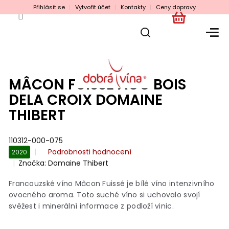
Přejít
Přihlásit se
Vytvořit účet
Kontakty
Ceny dopravy
na
obsah
NÁKUPNÍ
KOŠÍK
MÂCON FUISSÉ AOC BOIS
DELA CROIX DOMAINE
THIBERT
110312-000-075
Průměrné
Podrobnosti hodnocení
2020
hodnocení
Značka:
Domaine Thibert
produktu
je
Francouzské víno Mâcon Fuissé je bílé víno intenzivního
0,0
ovocného aroma. Toto suché víno si uchovalo svojí
z
svěžest i minerální informace z podloží vinic.
5
hvězdiček.