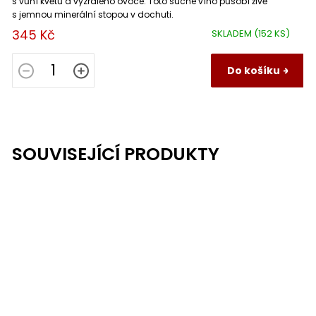
s vůní květů a vyzrálého ovoce. Toto suché víno působí živě
s jemnou minerální stopou v dochuti.
345 Kč
SKLADEM
(152 KS)
Do košíku
SOUVISEJÍCÍ PRODUKTY