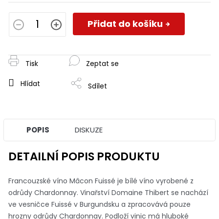
Měrná
cena:
Přidat do košíku
Tisk
Zeptat se
Hlídat
Sdílet
POPIS
DISKUZE
DETAILNÍ POPIS PRODUKTU
Francouzské víno Mâcon Fuissé je bílé víno vyrobené z
odrůdy Chardonnay. Vinařství Domaine Thibert se nachází
ve vesničce Fuissé v Burgundsku a zpracovává pouze
hrozny odrůdy Chardonnay. Podloží vinic má hluboké