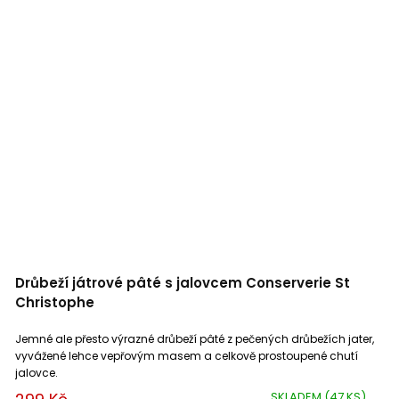
Drůbeží játrové pâté s jalovcem Conserverie St
Christophe
Jemné ale přesto výrazné drůbeží pâté z pečených drůbežích jater,
vyvážené lehce vepřovým masem a celkově prostoupené chutí
jalovce.
SKLADEM
(47 KS)