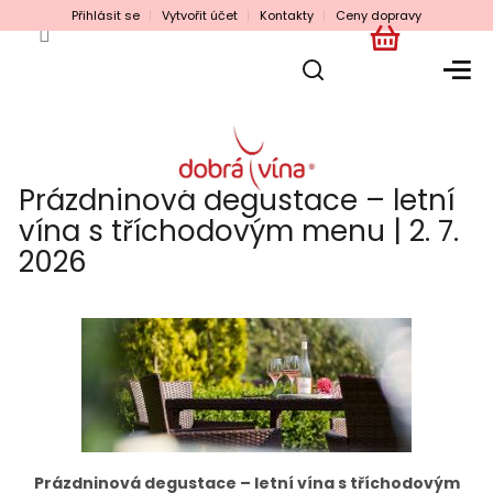
Přejít
Přihlásit se
Vytvořit účet
Kontakty
Ceny dopravy
na
obsah
NÁKUPNÍ
KOŠÍK
Prázdninová degustace – letní
vína s tříchodovým menu | 2. 7.
2026
Prázdninová degustace – letní vína s tříchodovým