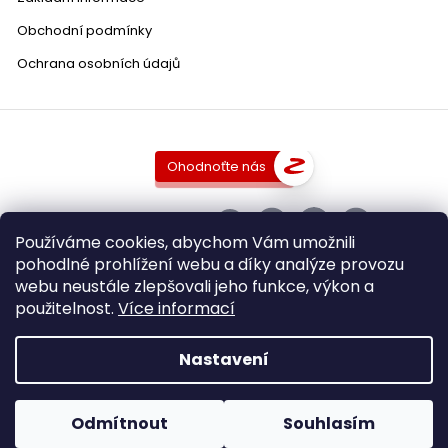
Obchodní podmínky
Ochrana osobních údajů
Ohodnoťte nás
SLEDUJTE NÁS
Používáme cookies, abychom Vám umožnili
pohodlné prohlížení webu a díky analýze provozu
webu neustále zlepšovali jeho funkce, výkon a
použitelnost.
Více informací
Copyright 2026
DobraVina.cz
. Všechna práva vyhrazena.
Upravit nastavení cookies
Nastavení
Grafický návrh vytvořil a nakódoval
Shoptak.cz
Vytvořil Shoptet
Odmítnout
Souhlasím