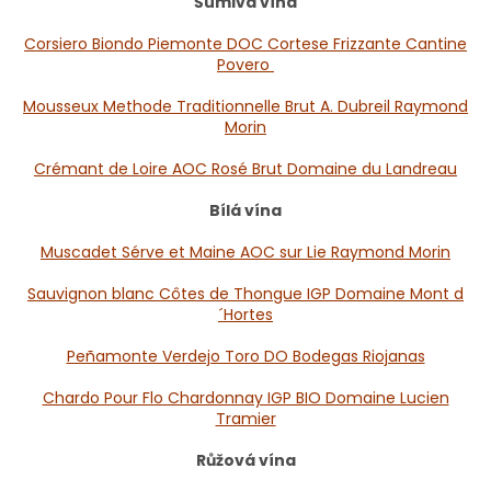
Šumivá vína
Corsiero Biondo Piemonte DOC Cortese Frizzante Cantine
Povero
Mousseux Methode Traditionnelle Brut A. Dubreil Raymond
Morin
Crémant de Loire AOC Rosé Brut Domaine du Landreau
Bílá vína
Muscadet Sérve et Maine AOC sur Lie Raymond Morin
Sauvignon blanc Côtes de Thongue IGP Domaine Mont d
´Hortes
Peñamonte Verdejo Toro DO Bodegas Riojanas
Chardo Pour Flo Chardonnay IGP BIO Domaine Lucien
Tramier
Růžová vína