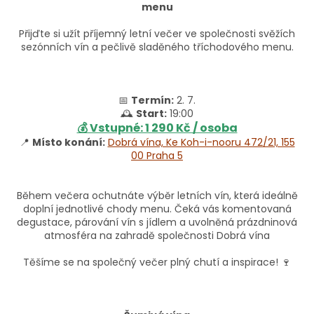
menu
Přijďte si užít příjemný letní večer ve společnosti svěžích
sezónních vín a pečlivě sladěného tříchodového menu.
📅
Termín:
2. 7.
🕰
Start:
19:00
💰 Vstupné: 1 290 Kč / osoba
📍
Místo konání:
Dobrá vína, Ke Koh-i-nooru 472/21, 155
00 Praha 5
Během večera ochutnáte výběr letních vín, která ideálně
doplní jednotlivé chody menu. Čeká vás komentovaná
degustace, párování vín s jídlem a uvolněná prázdninová
atmosféra na zahradě společnosti Dobrá vína
Těšíme se na společný večer plný chutí a inspirace! 🍷