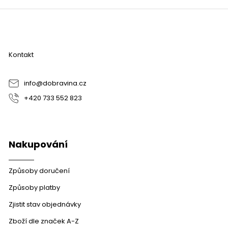
Z
á
p
a
Kontakt
t
í
info
@
dobravina.cz
+420 733 552 823
Nakupování
Způsoby doručení
Způsoby platby
Zjistit stav objednávky
Zboží dle značek A-Z