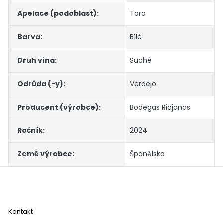
Apelace (podoblast)
:
Toro
Barva
:
Bílé
Druh vína
:
Suché
Odrůda (-y)
:
Verdejo
Producent (výrobce)
:
Bodegas Riojanas
Ročník
:
2024
Země výrobce
:
Španělsko
Z
á
p
a
Kontakt
t