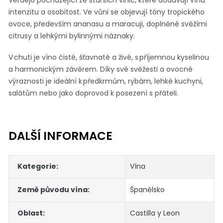
Verdejo pocházející ze starších vinic, které dodávají vínu
intenzitu a osobitost. Ve vůni se objevují tóny tropického
ovoce, především ananasu a maracuji, doplněné svěžími
citrusy a lehkými bylinnými náznaky.
V chuti je víno čisté, šťavnaté a živé, s příjemnou kyselinou
a harmonickým závěrem. Díky své svěžesti a ovocné
výraznosti je ideální k předkrmům, rybám, lehké kuchyni,
salátům nebo jako doprovod k posezení s přáteli.
DALŠÍ INFORMACE
Kategorie
:
Vína
Země původu vína
:
Španělsko
Oblast
:
Castilla y Leon