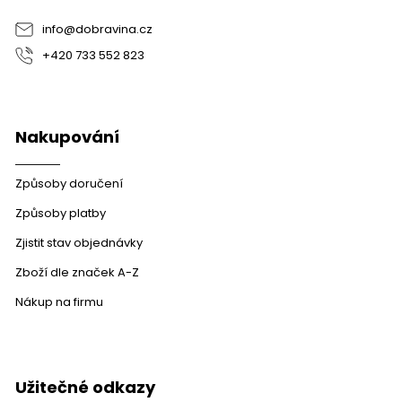
í
info
@
dobravina.cz
+420 733 552 823
Nakupování
Způsoby doručení
Způsoby platby
Zjistit stav objednávky
Zboží dle značek A-Z
Nákup na firmu
Užitečné odkazy