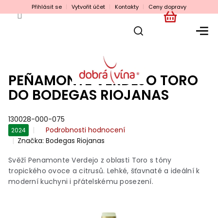
Přejít
Přihlásit se
Vytvořit účet
Kontakty
Ceny dopravy
na
obsah
NÁKUPNÍ
KOŠÍK
PEÑAMONTE VERDEJO TORO
DO BODEGAS RIOJANAS
130028-000-075
Průměrné
Podrobnosti hodnocení
2024
hodnocení
Značka:
Bodegas Riojanas
produktu
je
Svěží Penamonte Verdejo z oblasti Toro s tóny
0,0
tropického ovoce a citrusů. Lehké, šťavnaté a ideální k
z
moderní kuchyni i přátelskému posezení.
5
hvězdiček.