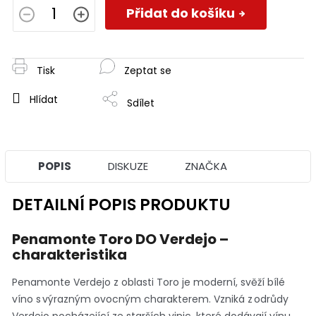
cena:
Přidat do košíku
Tisk
Zeptat se
Hlídat
Sdílet
POPIS
DISKUZE
ZNAČKA
DETAILNÍ POPIS PRODUKTU
Penamonte Toro DO Verdejo –
charakteristika
Penamonte Verdejo z oblasti Toro je moderní, svěží bílé
víno s výrazným ovocným charakterem. Vzniká z odrůdy