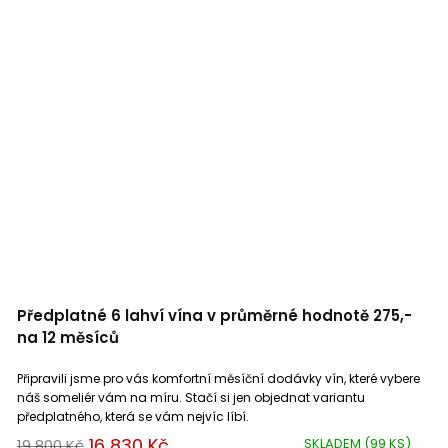
Předplatné 6 lahví vína v průměrné hodnotě 275,-
na 12 měsíců
Připravili jsme pro vás komfortní měsíční dodávky vín, které vybere
náš someliér vám na míru. Stačí si jen objednat variantu
předplatného, která se vám nejvíc líbí.
16 830 Kč
SKLADEM
(99 KS)
19 800 Kč