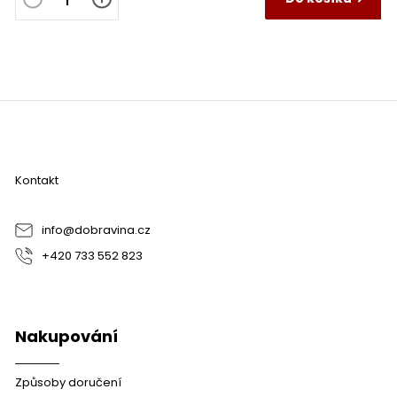
Z
á
p
a
Kontakt
t
í
info
@
dobravina.cz
+420 733 552 823
Nakupování
Způsoby doručení