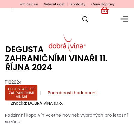
Přejít
Přihlásit se
Vytvořit účet
Kontakty
Ceny dopravy
na
obsah
NÁKUPNÍ
KOŠÍK
DEGUSTACE SE
ZAHRANIČNÍMI VINAŘI 11.
ŘÍJNA 2024
11102024
DEGUSTACE SE
Průměrné
Podrobnosti hodnocení
ZAHRANIČNÍMI
VINAŘI
hodnocení
Značka:
DOBRÁ VÍNA s.r.o.
produktu
je
Podzimní kopa vín včetně novinek vybraných pro letošní
0,0
z
sezónu
5
hvězdiček.