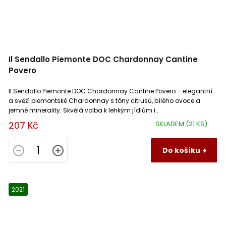
Il Sendallo Piemonte DOC Chardonnay Cantine
Povero
Il Sendallo Piemonte DOC Chardonnay Cantine Povero – elegantní
a svěží piemontské Chardonnay s tóny citrusů, bílého ovoce a
jemné minerality. Skvělá volba k lehkým jídlům i...
207 Kč
SKLADEM
(21 KS)
Do košíku
2021