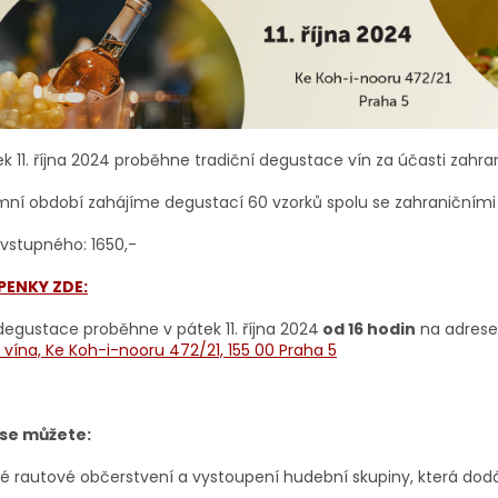
k 11. října 2024 proběhne tradiční degustace vín za účasti zahra
mní období zahájíme degustací 60 vzorků spolu se zahraničními v
vstupného: 1650,-
PENKY ZDE:
degustace proběhne v pátek 11. října 2024
od 16 hodin
na adrese
 vína, Ke Koh-i-nooru 472/21, 155 00 Praha 5
 se můžete:
é rautové občerstvení a vystoupení hudební skupiny, která dodá