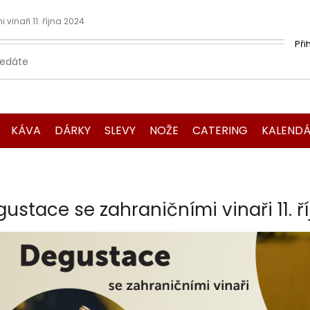
vinaři 11. října 2024
Při
KÁVA
DÁRKY
SLEVY
NOŽE
CATERING
KALENDÁ
ustace se zahraničními vinaři 11. ř