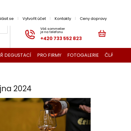
hlásit se
Vytvořit účet
Kontakty
Ceny dopravy
+420 733 552 823
NÁKUPNÍ
KOŠÍK
Ř DEGUSTACÍ
PRO FIRMY
FOTOGALERIE
ČLÁNKY O V
íjna 2024