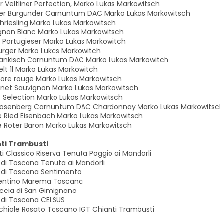
r Veltliner Perfection, Marko Lukas Markowitsch
er Burgunder Carnuntum DAC Marko Lukas Markowitsch
hriesling Marko Lukas Markowitsch
gnon Blanc Marko Lukas Markowitsch
r Portugieser Marko Lukas Markowitch
urger Marko Lukas Markowitch
ränkisch Carnuntum DAC Marko Lukas Markowitch
elt 1l Marko Lukas Markowitch
iore rouge Marko Lukas Markowitsch
net Sauvignon Marko Lukas Markowitsch
t Selection Marko Lukas Markowitsch
Rosenberg Carnuntum DAC Chardonnay Marko Lukas Markowitsc
 Ried Eisenbach Marko Lukas Markowitsch
 Roter Baron Marko Lukas Markowitsch
ti Trambusti
i Classico Riserva Tenuta Poggio ai Mandorli
 di Toscana Tenuta ai Mandorli
 di Toscana Sentimento
entino Marema Toscana
ccia di San Gimignano
 di Toscana CELSUS
cchiole Rosato Toscano IGT Chianti Trambusti