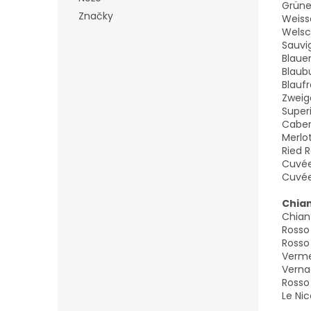
Grüne
Značky
Weiss
Welsc
Sauvi
Blaue
Blaub
Blauf
Zweig
Super
Caber
Merlo
Ried 
Cuvée
Cuvée
Chian
Chiant
Rosso
Rosso
Verm
Verna
Rosso
Le Ni