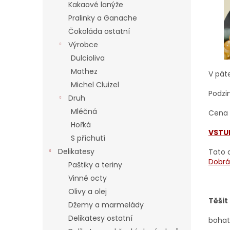
í
Kakaové lanýže
p
Pralinky a Ganache
a
Čokoláda ostatní
n
Výrobce
e
Dulcioliva
l
Mathez
V páte
Michel Cluizel
Podzi
Druh
Mléčná
Cena 
Hořká
VSTU
S příchutí
Delikatesy
Tato 
Dobrá
Paštiky a teriny
Vinné octy
Olivy a olej
Těšit
Džemy a marmelády
Delikatesy ostatní
bohat