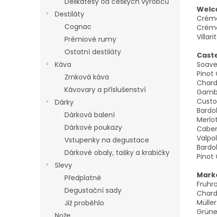
Delikatesy od českých výrobců
Welc
Destiláty
Créma
Cognac
Créma
Villa
Prémiové rumy
Ostatní destiláty
Cast
Soave
Káva
Pinot
Zrnková káva
Chard
Kávovary a příslušenství
Gambe
Custo
Dárky
Bardo
Dárková balení
Merlo
Dárkové poukazy
Caber
Valpo
Vstupenky na degustace
Bardo
Dárkové obaly, tašky a krabičky
Pinot
Slevy
Marko
Předplatné
Fruhr
Degustační sady
Chard
Mülle
Již proběhlo
Grüner
Nože