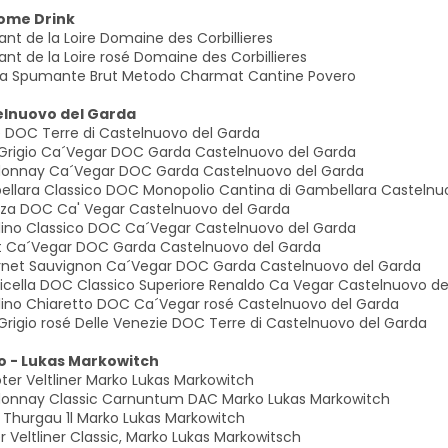
ome Drink
nt de la Loire Domaine des Corbillieres
nt de la Loire rosé Domaine des Corbillieres
rita Spumante Brut Metodo Charmat Cantine Povero
elnuovo del Garda
 DOC Terre di Castelnuovo del Garda
 Grigio Ca´Vegar DOC Garda Castelnuovo del Garda
onnay Ca´Vegar DOC Garda Castelnuovo del Garda
llara Classico DOC Monopolio Cantina di Gambellara Castelnu
za DOC Ca' Vegar Castelnuovo del Garda
lino Classico DOC Ca´Vegar Castelnuovo del Garda
t Ca´Vegar DOC Garda Castelnuovo del Garda
net Sauvignon Ca´Vegar DOC Garda Castelnuovo del Garda
licella DOC Classico Superiore Renaldo Ca Vegar Castelnuovo de
lino Chiaretto DOC Ca´Vegar rosé Castelnuovo del Garda
 Grigio rosé Delle Venezie DOC Terre di Castelnuovo del Garda
 - Lukas Markowitch
oter Veltliner Marko Lukas Markowitch
onnay Classic Carnuntum DAC Marko Lukas Markowitch
r Thurgau 1l Marko Lukas Markowitch
 Veltliner Classic, Marko Lukas Markowitsch