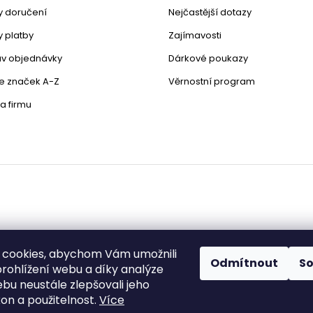
 doručení
Nejčastější dotazy
 platby
Zajímavosti
stav objednávky
Dárkové poukazy
le značek A-Z
Věrnostní program
a firmu
 cookies, abychom Vám umožnili
Odmítnout
S
rohlížení webu a díky analýze
bu neustále zlepšovali jeho
zena.
Upravit nastavení cookies
on a použitelnost.
Více