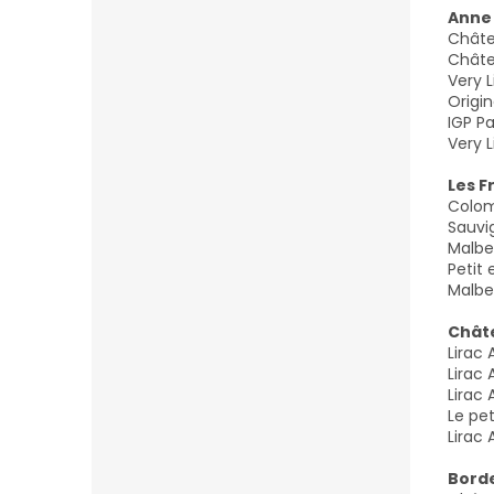
Anne
Châte
Châte
Very 
Origi
IGP P
Very 
Les F
Colom
Sauvi
Malbe
Petit
Malbe
Chât
Lirac
Lirac
Lirac
Le pe
Lirac
Borde