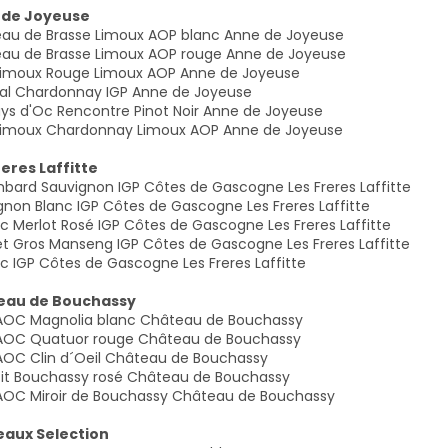
 de Joyeuse
au de Brasse Limoux AOP blanc Anne de Joyeuse
au de Brasse Limoux AOP rouge Anne de Joyeuse
Limoux Rouge Limoux AOP Anne de Joyeuse
nal Chardonnay IGP Anne de Joyeuse
ays d'Oc Rencontre Pinot Noir Anne de Joyeuse
Limoux Chardonnay Limoux AOP Anne de Joyeuse
reres Laffitte
bard Sauvignon IGP Côtes de Gascogne Les Freres Laffitte
gnon Blanc IGP Côtes de Gascogne Les Freres Laffitte
c Merlot Rosé IGP Côtes de Gascogne Les Freres Laffitte
 et Gros Manseng IGP Côtes de Gascogne Les Freres Laffitte
c IGP Côtes de Gascogne Les Freres Laffitte
eau de Bouchassy
 AOC Magnolia blanc Château de Bouchassy
 AOC Quatuor rouge Château de Bouchassy
 AOC Clin d´Oeil Château de Bouchassy
tit Bouchassy rosé Château de Bouchassy
 AOC Miroir de Bouchassy Château de Bouchassy
aux Selection