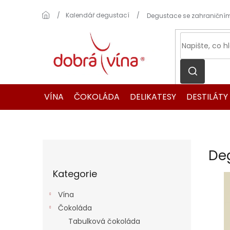
Přejít
na
Domů
Kalendář degustací
Degustace se zahraničními 
obsah
VÍNA
ČOKOLÁDA
DELIKATESY
DESTILÁTY
P
Deg
o
Přeskočit
s
Kategorie
kategorie
t
r
Vína
a
Čokoláda
n
Tabulková čokoláda
n