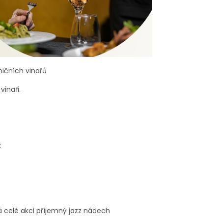
ničních vinařů
inaři.
:
 celé akci příjemný jazz nádech