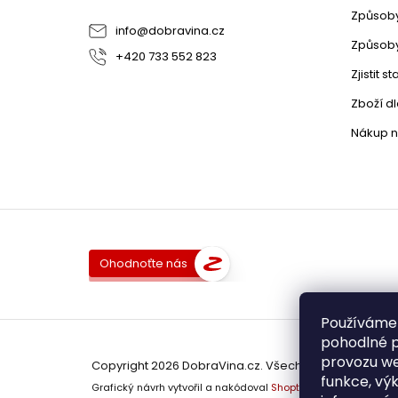
Způsoby
info
@
dobravina.cz
Způsoby
+420 733 552 823
Zjistit 
Zboží d
Nákup n
Ohodnoťte nás
Používáme
pohodlné p
provozu we
Copyright 2026
DobraVina.cz
. Všechna práva vyhra
funkce, výk
Grafický návrh vytvořil a nakódoval
Shoptak.cz