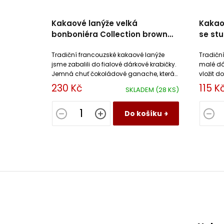
Kakaové lanýže velká
Kakao
bonboniéra Collection brown
se st
Mathez
Tradiční francouzské kakaové lanýže
Tradičn
jsme zabalili do fialové dárkové krabičky.
malé dá
Jemná chuť čokoládové ganache, která
vložit d
je obalená kakaem Vás prostě dostane.
darovat
230 Kč
115 K
SKLADEM
(28 KS)
Do košíku
Z
á
p
a
t