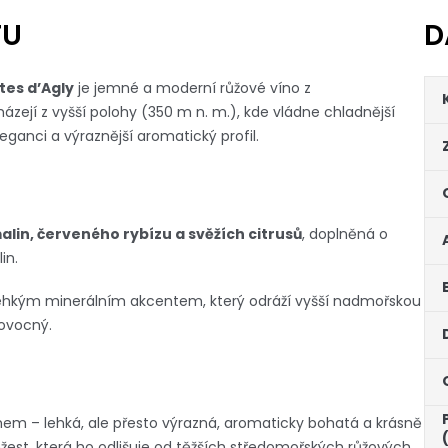
TU
D
tes d’Agly
je jemné a moderní růžové víno z
ázejí z vyšší polohy (350 m n. m.), kde vládne chladnější
eganci a výraznější aromatický profil.
alin, červeného rybízu a svěžích citrusů
, doplněná o
in.
 lehkým minerálním akcentem, který odráží vyšší nadmořskou
 ovocný.
mem – lehká, ale přesto výrazná, aromaticky bohatá a krásně
žest, která ho odlišuje od těžších středomořských růžových