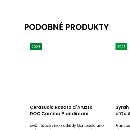
2024
2023
Cerasuolo Rosato d´Aruzzo
Syrah
DOC Cantina Piandimare
d’Oc 
svěží růžové víno z odrůdy Montepulciano
Francou