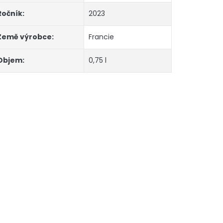
Ročník
:
2023
Země výrobce
:
Francie
Objem
:
0,75 l