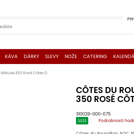
Při
KÁVA
DÁRKY
SLEVY
NOŽE
CATERING
KALENDÁ
Altitude 350 Rosé Côtes D
CÔTES DU RO
350 ROSÉ CÔT
310029-000-075
Průměrné
Podrobnosti hod
2023
hodnocení
produktu
Côtes du Roussillon AOC Al