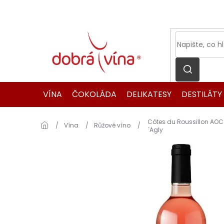
Přejít
na
obsah
VÍNA
ČOKOLÁDA
DELIKATESY
DESTILÁTY
Côtes du Roussillon AOC 
Domů
Vína
Růžové víno
´Agly