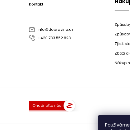
Naku
í
Kontakt
Způsoby
info
@
dobravina.cz
Způsoby
+420 733 552 823
Zjistit 
Zboží d
Nákup n
Ohodnoťte nás
Používáme