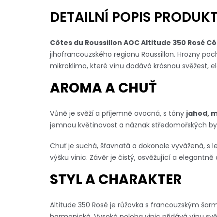
DETAILNÍ POPIS PRODUK
Côtes du Roussillon AOC Altitude 350 Rosé Cô
jihofrancouzského regionu Roussillon. Hrozny poch
mikroklima, které vínu dodává krásnou svěžest, el
AROMA A CHUŤ
Vůně je svěží a příjemně ovocná, s tóny
jahod, m
jemnou květinovost a náznak středomořských byl
Chuť je suchá, šťavnatá a dokonale vyvážená, s
výšku vinic. Závěr je čistý, osvěžující a elegantně
STYL A CHARAKTER
Altitude 350 Rosé je růžovka s francouzským šar
harmonická. Vysoká poloha vinic přidává vínu svě