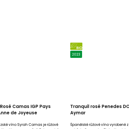
BIO
2023
 Rosé Camas IGP Pays
Tranquil rosé Penedes DO
Anne de Joyeuse
Aymar
zské víno Syrah Camas je růžové
Španělské růžové víno vyrobené z