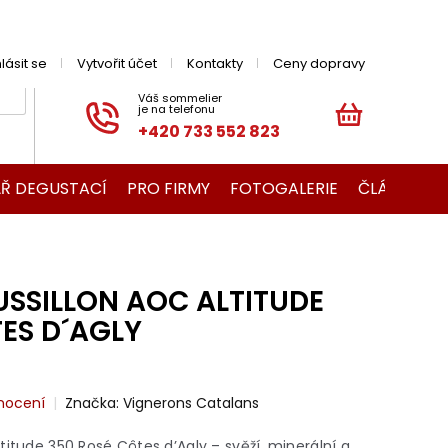
hlásit se
Vytvořit účet
Kontakty
Ceny dopravy
+420 733 552 823
NÁKUPNÍ
KOŠÍK
Ř DEGUSTACÍ
PRO FIRMY
FOTOGALERIE
ČLÁNKY O V
USSILLON AOC ALTITUDE
ES D´AGLY
nocení
Značka:
Vignerons Catalans
titude 350 Rosé Côtes d’Agly – svěží, minerální a