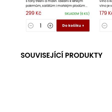
s tóny třešní a malin. Ideální k lehkým
víno s 
pokrmům, salátům i mořským plodům.
víno je 
Objevte chuť Abruzza
nuancí 
299 Kč
179 K
SKLADEM
(6 KS)
Do košíku
SOUVISEJÍCÍ PRODUKTY