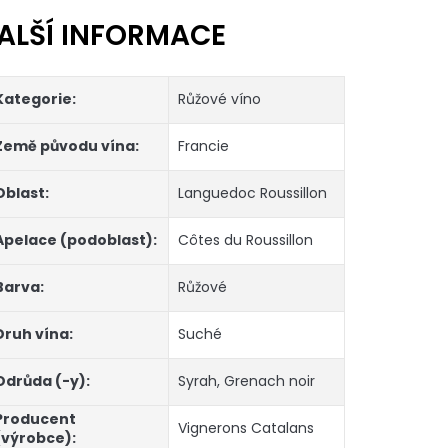
ALŠÍ INFORMACE
Kategorie
:
Růžové víno
Země původu vína
:
Francie
Oblast
:
Languedoc Roussillon
Apelace (podoblast)
:
Côtes du Roussillon
Barva
:
Růžové
Druh vína
:
Suché
Odrůda (-y)
:
Syrah
,
Grenach noir
Producent
Vignerons Catalans
(výrobce)
: