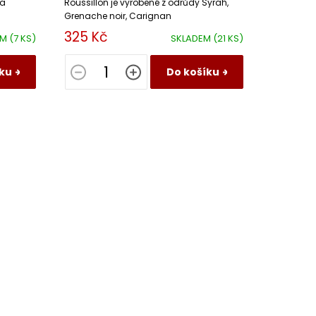
 a
Roussillon je vyrobené z odrůdy Syrah,
Grenache noir, Carignan
325 Kč
EM
(7 KS)
SKLADEM
(21 KS)
ku
Do košíku