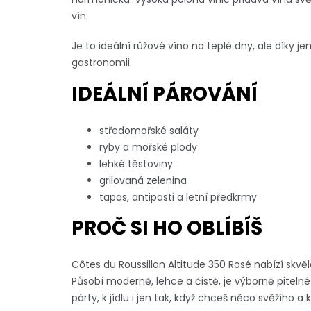
vín.
Je to ideální růžové víno na teplé dny, ale díky je
gastronomii.
IDEÁLNÍ PÁROVÁNÍ
středomořské saláty
ryby a mořské plody
lehké těstoviny
grilovaná zelenina
tapas, antipasti a letní předkrmy
PROČ SI HO OBLÍBÍŠ
Côtes du Roussillon Altitude 350 Rosé nabízí skv
Působí moderně, lehce a čistě, je výborně pitelné
párty, k jídlu i jen tak, když chceš něco svěžího a k