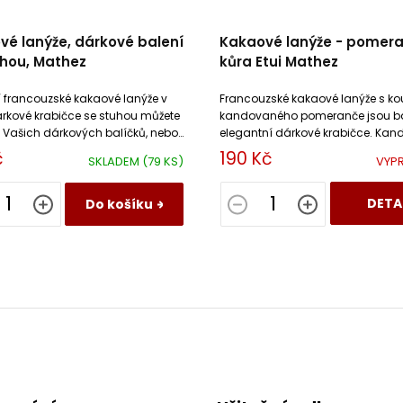
vé lanýže, dárkové balení
Kakaové lanýže - pomer
uhou, Mathez
kůra Etui Mathez
í francouzské kakaové lanýže v
Francouzské kakaové lanýže s ko
rkové krabičce se stuhou můžete
kandovaného pomeranče jsou ba
o Vašich dárkových balíčků, nebo
elegantní dárkové krabičce. Ka
 samotné.
ovoce příjemně doplní sametov
č
190 Kč
SKLADEM
(79 KS)
VYP
texturu lanýže.
DETA
Do košíku