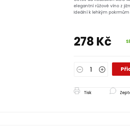
je
elegantní růžové víno z již
0,0
Ideální k lehkým pokrmům i
z
5
hvězdiček.
278 Kč
S
Měrná
cena:
Při
Tisk
Zept