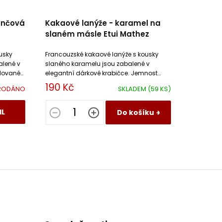
ančová
Kakaové lanýže - karamel na
slaném másle Etui Mathez
usky
Francouzské kakaové lanýže s kousky
lené v
slaného karamelu jsou zabalené v
ndované
elegantní dárkové krabičce. Jemnost
ou
lanýžů se prolíná s křupavými kousky
190 Kč
RODÁNO
SKLADEM
(59 KS)
karamelu.
IL
Do košíku