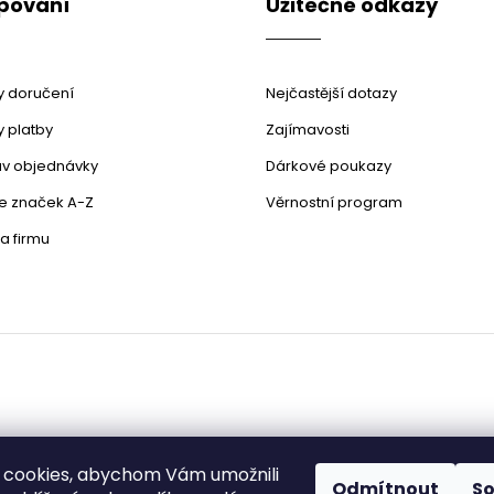
pování
Užitečné odkazy
 doručení
Nejčastější dotazy
 platby
Zajímavosti
stav objednávky
Dárkové poukazy
le značek A-Z
Věrnostní program
a firmu
 cookies, abychom Vám umožnili
Odmítnout
S