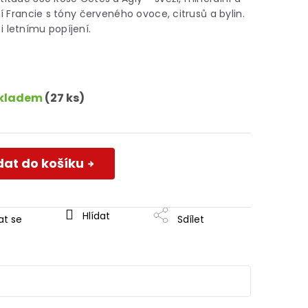
ní Francie s tóny červeného ovoce, citrusů a bylin.
 letnímu popíjení.
kladem
(27 ks)
dat do košíku
Hlídat
at se
Sdílet