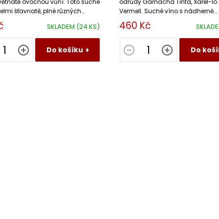
květnatě ovocnou vůní. Toto suché
odrůdy Garnacha Tinta, Xarel-lo
velmi šťavnaté, plné různých
Vermell. Suché víno s nádherně
domácího i tropického ovoce.
ovocným projevem.
č
460 Kč
SKLADEM
(24 KS)
SKLAD
Do košíku
Do koší