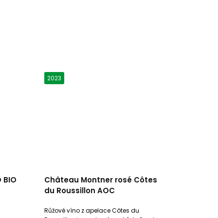
2023
 BIO
Château Montner rosé Côtes
du Roussillon AOC
Růžové víno z apelace Côtes du