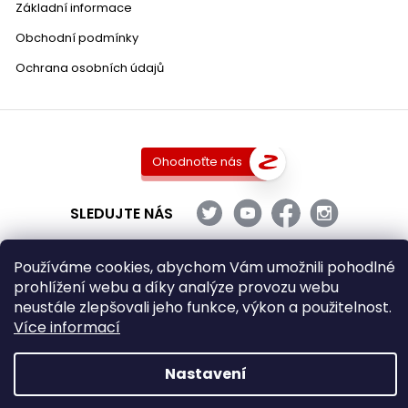
Základní informace
Obchodní podmínky
Ochrana osobních údajů
Ohodnoťte nás
SLEDUJTE NÁS
Používáme cookies, abychom Vám umožnili pohodlné
prohlížení webu a díky analýze provozu webu
Copyright 2026
DobraVina.cz
. Všechna práva vyhrazena.
neustále zlepšovali jeho funkce, výkon a použitelnost.
Upravit nastavení cookies
Více informací
Grafický návrh vytvořil a nakódoval
Shoptak.cz
Nastavení
Vytvořil Shoptet