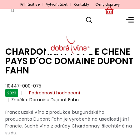
Přejít
Přihlásit se
Vytvořit účet
Kontakty
Ceny dopravy
na
obsah
NÁKUPNÍ
KOŠÍK
CHARDONNAY FUT DE CHENE
PAYS D´OC DOMAINE DUPONT
FAHN
110447-000-075
Průměrné
Podrobnosti hodnocení
2023
hodnocení
Značka:
Domaine Dupont Fahn
produktu
je
Francouzské víno z produkce burgundského
0,0
producenta Dupont Fahn je vyrobené na usedlosti jižní
z
Francie. Suché víno z odrůdy Chardonnay, šlechtěné na
5
sudu.
hvězdiček.