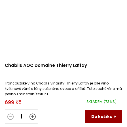
Chablis AOC Domaine Thierry Laffay
Francouzské víno Chablis vinařství Thierry Laffay je bílé víno
květinové vůně s tóny sušeného ovoce a oříšků. Toto suché víno má
pevnou minerální texturu.
699 Kč
SKLADEM
(73 KS)
Do košíku