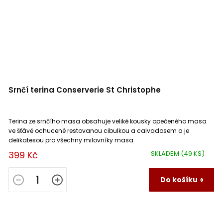
Srnčí terina Conserverie St Christophe
Terina ze srnčího masa obsahuje veliké kousky opečeného masa
ve šťávě ochucené restovanou cibulkou a calvadosem a je
delikatesou pro všechny milovníky masa.
399 Kč
SKLADEM
(49 KS)
Do košíku