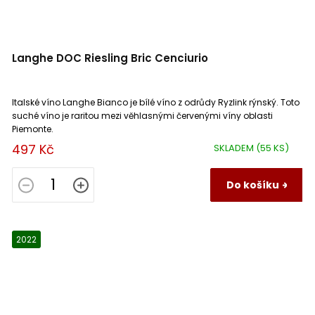
Langhe DOC Riesling Bric Cenciurio
Italské víno Langhe Bianco je bílé víno z odrůdy Ryzlink rýnský. Toto
suché víno je raritou mezi věhlasnými červenými víny oblasti
Piemonte.
497 Kč
SKLADEM
(55 KS)
Do košíku
2022