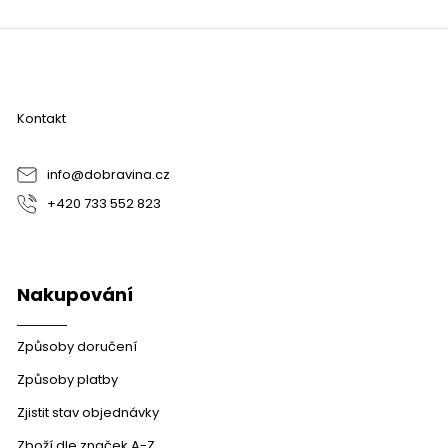
Z
á
p
a
Kontakt
t
í
info
@
dobravina.cz
+420 733 552 823
Nakupování
Způsoby doručení
Způsoby platby
Zjistit stav objednávky
Zboží dle značek A-Z