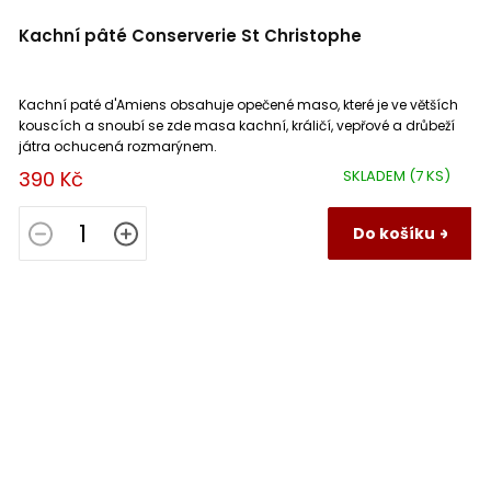
Kachní pâté Conserverie St Christophe
Kachní paté d'Amiens obsahuje opečené maso, které je ve větších
kouscích a snoubí se zde masa kachní, králičí, vepřové a drůbeží
játra ochucená rozmarýnem.
390 Kč
SKLADEM
(7 KS)
Do košíku