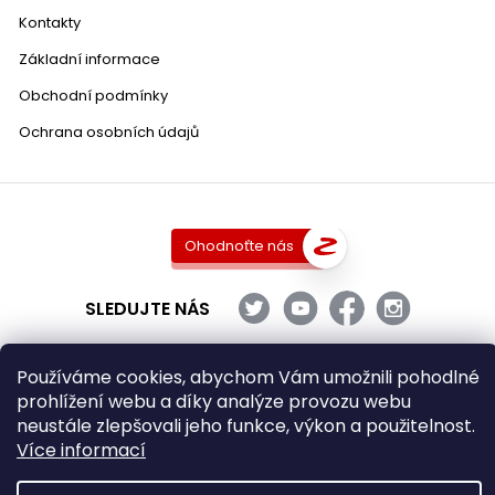
Kontakty
Základní informace
Obchodní podmínky
Ochrana osobních údajů
Ohodnoťte nás
SLEDUJTE NÁS
Používáme cookies, abychom Vám umožnili pohodlné
prohlížení webu a díky analýze provozu webu
Copyright 2026
DobraVina.cz
. Všechna práva vyhrazena.
neustále zlepšovali jeho funkce, výkon a použitelnost.
Upravit nastavení cookies
Více informací
Grafický návrh vytvořil a nakódoval
Shoptak.cz