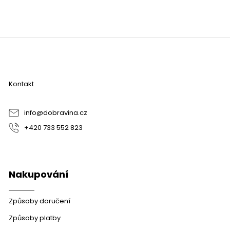
Z
á
p
a
Kontakt
t
í
info
@
dobravina.cz
+420 733 552 823
Nakupování
Způsoby doručení
Způsoby platby