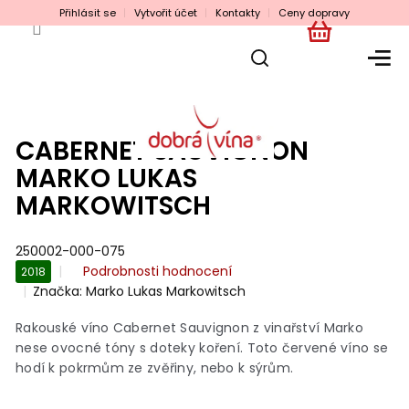
Přejít
Přihlásit se
Vytvořit účet
Kontakty
Ceny dopravy
na
obsah
NÁKUPNÍ
KOŠÍK
CABERNET SAUVIGNON
MARKO LUKAS
MARKOWITSCH
250002-000-075
Průměrné
Podrobnosti hodnocení
2018
hodnocení
Značka:
Marko Lukas Markowitsch
produktu
je
Rakouské víno Cabernet Sauvignon z vinařství Marko
0,0
nese ovocné tóny s doteky koření. Toto červené víno se
z
hodí k pokrmům ze zvěřiny, nebo k sýrům.
5
hvězdiček.