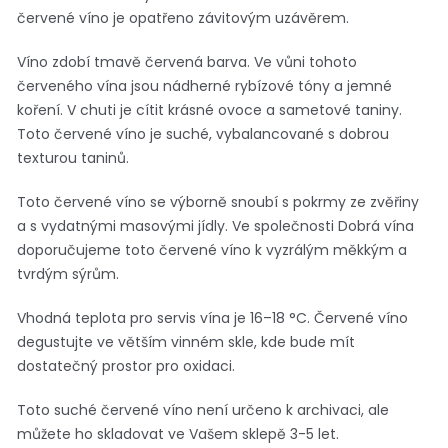
červené víno je opatřeno závitovým uzávěrem.
Víno zdobí tmavě červená barva. Ve vůni tohoto
červeného vína jsou nádherné rybízové tóny a jemné
koření. V chuti je cítit krásné ovoce a sametové taniny.
Toto červené víno je suché, vybalancované s dobrou
texturou taninů.
Toto červené víno se výborně snoubí s pokrmy ze zvěřiny
a s vydatnými masovými jídly. Ve společnosti Dobrá vína
doporučujeme toto červené víno k vyzrálým měkkým a
tvrdým sýrům.
Vhodná teplota pro servis vína je 16–18 °C. Červené víno
degustujte ve větším vinném skle, kde bude mít
dostatečný prostor pro oxidaci.
Toto suché červené víno není určeno k archivaci, ale
můžete ho skladovat ve Vašem sklepě 3-5 let.