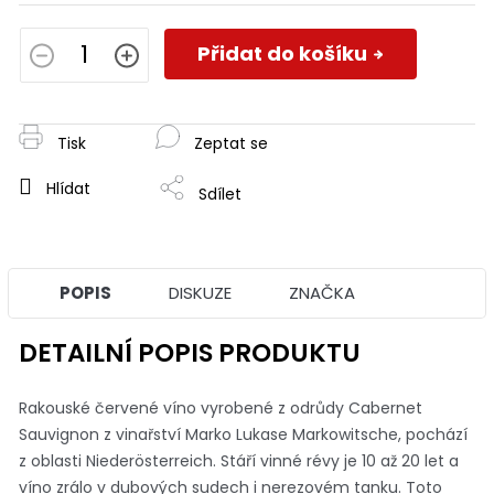
Měrná
cena:
Přidat do košíku
Tisk
Zeptat se
Hlídat
Sdílet
POPIS
DISKUZE
ZNAČKA
DETAILNÍ POPIS PRODUKTU
Rakouské červené víno vyrobené z odrůdy Cabernet
Sauvignon z vinařství Marko Lukase Markowitsche, pochází
z oblasti Niederösterreich. Stáří vinné révy je 10 až 20 let a
víno zrálo v dubových sudech i nerezovém tanku. Toto