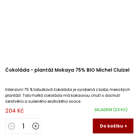
Čokoláda - plantáž Mokaya 75% BIO Michel Cluizel
Intenzivní 75 % tabulková čokoláda je vyrobená z bobů mexických
plantáží. Tato hořká čokoláda má kakaovou chutí s dochutí
čerstvého a sušeného exotického ovoce.
204 Kč
SKLADEM
(23 KS)
Do košíku