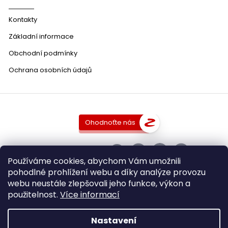
Kontakty
Základní informace
Obchodní podmínky
Ochrana osobních údajů
Ohodnoťte nás
SLEDUJTE NÁS
Používáme cookies, abychom Vám umožnili
pohodlné prohlížení webu a díky analýze provozu
webu neustále zlepšovali jeho funkce, výkon a
použitelnost.
Více informací
Copyright 2026
DobraVina.cz
. Všechna práva vyhrazena.
Upravit nastavení cookies
Nastavení
Grafický návrh vytvořil a nakódoval
Shoptak.cz