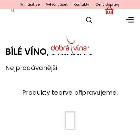
Přejít
Přihlásit se
Vytvořit účet
Kontakty
Ceny dopravy
na
obsah
NÁKUPNÍ
KOŠÍK
BÍLÉ VÍNO
, STRANA 6
Nejprodávanější
Produkty teprve připravujeme.