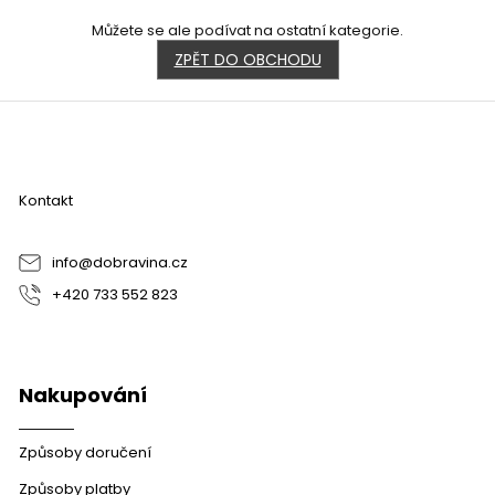
Můžete se ale podívat na ostatní kategorie.
ZPĚT DO OBCHODU
Z
á
p
a
Kontakt
t
í
info
@
dobravina.cz
+420 733 552 823
Nakupování
Způsoby doručení
Způsoby platby