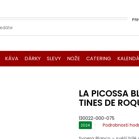
Při
KÁVA
DÁRKY
SLEVY
NOŽE
CATERING
KALENDÁ
LA PICOSSA B
TINES DE ROQ
130022-000-075
Průměrné
Podrobnosti hod
2024
hodnocení
produktu
Synera Blanco – svěží bílé