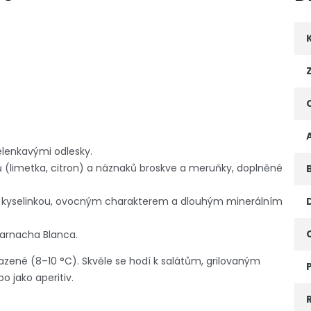
elenkavými odlesky.
sů (limetka, citron) a náznaků broskve a meruňky, doplněné
u kyselinkou, ovocným charakterem a dlouhým minerálním
Garnacha Blanca.
zené (8–10 °C). Skvěle se hodí k salátům, grilovaným
 jako aperitiv.