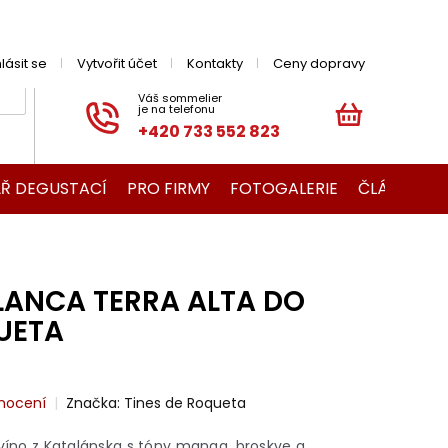
hlásit se
Vytvořit účet
Kontakty
Ceny dopravy
+420 733 552 823
NÁKUPNÍ
KOŠÍK
Ř DEGUSTACÍ
PRO FIRMY
FOTOGALERIE
ČLÁNKY O V
LANCA TERRA ALTA DO
UETA
nocení
Značka:
Tines de Roqueta
 víno z Katalánska s tóny manga, broskve a