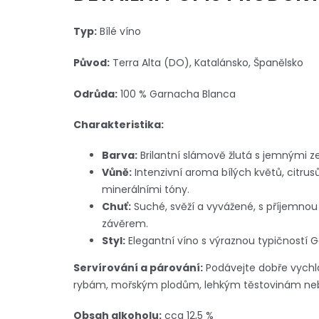
Typ:
Bílé víno
Původ:
Terra Alta (DO), Katalánsko, Španělsko
Odrůda:
100 % Garnacha Blanca
Charakteristika:
Barva:
Brilantní slámově žlutá s jemnými z
Vůně:
Intenzivní aroma bílých květů, citru
minerálními tóny.
Chuť:
Suché, svěží a vyvážené, s příjemno
závěrem.
Styl:
Elegantní víno s výraznou typičností 
Servírování a párování:
Podávejte dobře vychla
rybám, mořským plodům, lehkým těstovinám nebo
Obsah alkoholu:
cca 12,5 %