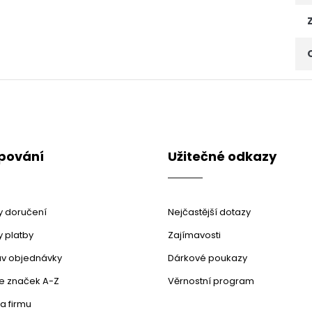
pování
Užitečné odkazy
 doručení
Nejčastější dotazy
 platby
Zajímavosti
stav objednávky
Dárkové poukazy
le značek A-Z
Věrnostní program
a firmu