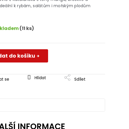
a ideální k rybám, salátům i mořským plodům
Skladem
(11 ks)
dat do košíku
Hlídat
at se
Sdílet
ALŠÍ INFORMACE