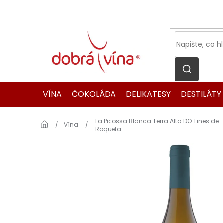
Přejít
na
obsah
VÍNA
ČOKOLÁDA
DELIKATESY
DESTILÁTY
La Picossa Blanca Terra Alta DO Tines de
Domů
Vína
Roqueta