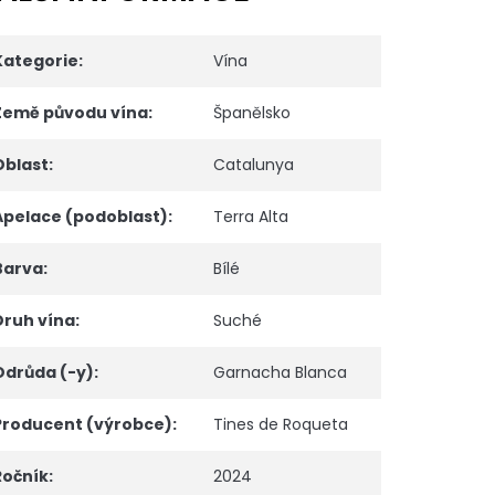
Kategorie
:
Vína
Země původu vína
:
Španělsko
Oblast
:
Catalunya
Apelace (podoblast)
:
Terra Alta
Barva
:
Bílé
Druh vína
:
Suché
Odrůda (-y)
:
Garnacha Blanca
Producent (výrobce)
:
Tines de Roqueta
Ročník
:
2024