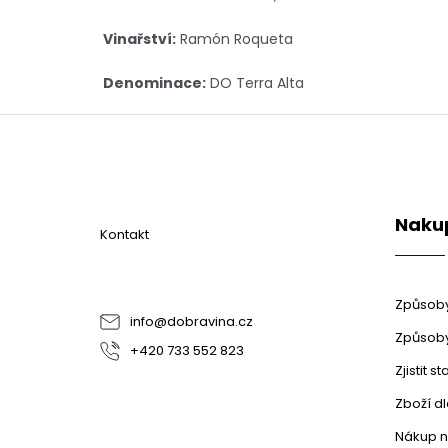
Vinařství:
Ramón Roqueta
Denominace:
DO Terra Alta
Z
á
p
a
t
Naku
í
Kontakt
Způsoby
info
@
dobravina.cz
Způsoby
+420 733 552 823
Zjistit 
Zboží d
Nákup n